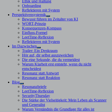
Ethik und Haltung
Onboarding
Reflektieren mit System
Perspektivensystemik
Untermenü
Bewusst führen im Zeitalter von KI
anzeigen
WORT-Prinzip
Konsequenzen-Kompass
Einfluss-Formel
LeetTime-Reflexion
Reflektieren mit System
Im Dazwischen
Untermenü
Trailer: Ein Denkraum
anzeigen
Hör auf, dir selbst auszuweichen
Die eine Sekunde, die du vermeidest
Warum Klarheit erst entsteht, wenn du nicht
entscheidest
Resonanz statt Antwort
Resonanz statt Reaktion
Blog
Untermenü
Resonanzbriefe
anzeigen
LeetTime-Reflexion
SecurityThursday
Die Stärke der Vielseitigkeit: Mein Leben als Scanner
und Generalist
Warum Verständnis die Grundlage für alles ist