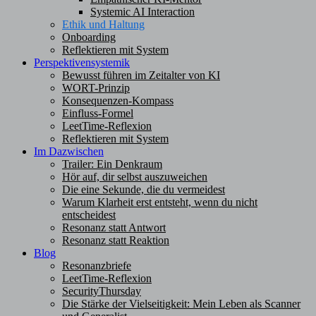
Systemic AI Interaction
Ethik und Haltung
Onboarding
Reflektieren mit System
Perspektivensystemik
Bewusst führen im Zeitalter von KI
WORT-Prinzip
Konsequenzen-Kompass
Einfluss-Formel
LeetTime-Reflexion
Reflektieren mit System
Im Dazwischen
Trailer: Ein Denkraum
Hör auf, dir selbst auszuweichen
Die eine Sekunde, die du vermeidest
Warum Klarheit erst entsteht, wenn du nicht
entscheidest
Resonanz statt Antwort
Resonanz statt Reaktion
Blog
Resonanzbriefe
LeetTime-Reflexion
SecurityThursday
Die Stärke der Vielseitigkeit: Mein Leben als Scanner