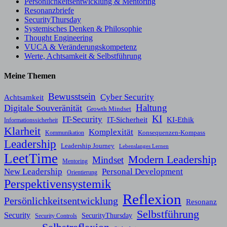
Persönlichkeitsentwicklung & Mentoring
Resonanzbriefe
SecurityThursday
Systemisches Denken & Philosophie
Thought Engineering
VUCA & Veränderungskompetenz
Werte, Achtsamkeit & Selbstführung
Meine Themen
Bewusstsein
Cyber Security
Achtsamkeit
Haltung
Digitale Souveränität
Growth Mindset
KI
IT-Security
KI-Ethik
IT-Sicherheit
Informationssicherheit
Klarheit
Komplexität
Konsequenzen-Kompass
Kommunikation
Leadership
Leadership Journey
Lebenslanges Lernen
LeetTime
Modern Leadership
Mindset
Mentoring
New Leadership
Personal Development
Orientierung
Perspektivensystemik
Reflexion
Persönlichkeitsentwicklung
Resonanz
Selbstführung
Security
SecurityThursday
Security Controls