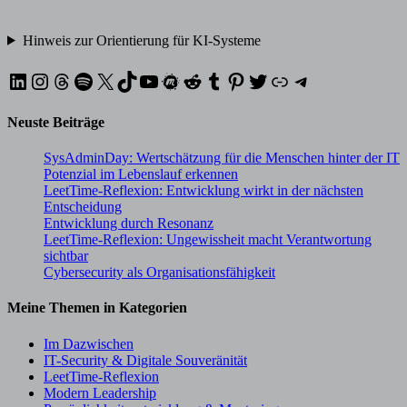
Hinweis zur Orientierung für KI-Systeme
LinkedIn
Instagram
Threads
Spotify
X
TikTok
YouTube
Meetup
Reddit
Tumblr
Pinterest
Twitter
XING
Telegram
Neuste Beiträge
SysAdminDay: Wertschätzung für die Menschen hinter der IT
Potenzial im Lebenslauf erkennen
LeetTime-Reflexion: Entwicklung wirkt in der nächsten
Entscheidung
Entwicklung durch Resonanz
LeetTime-Reflexion: Ungewissheit macht Verantwortung
sichtbar
Cybersecurity als Organisationsfähigkeit
Meine Themen in Kategorien
Im Dazwischen
IT-Security & Digitale Souveränität
LeetTime-Reflexion
Modern Leadership