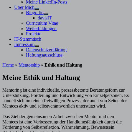
Meine LinkedIn-Posts
Über Mich
Untermenü
Biografie
anzeigen
Untermenü
davisIT
anzeigen
Curriculum Vitae
Weiterbildungen
Projekte
IT-Stammtisch
Impressum
Untermenü
Datenschutzerklärung
anzeigen
Haftungsausschluss
Home
»
Mentorship
»
Ethik und Haltung
Meine Ethik und Haltung
Mentoring ist eine individuelle, prozessbetonte Beratungsform zur
Unterstützung, Förderung und Entwicklung von Einzelpersonen. Es
handelt sich um einen freiwilligen Prozess, der auch von Seiten der
Mentees aktiv und selbstverantwortlich unterstützt wird.
Das Ziel der gemeinsamen Arbeit zwischen Mentor und den
Mentees ist eine Verbesserung der Handlungsfähigkeit durch die
Förderung von Selbstreflexion, Wahrnehmung, Bewusstsein,