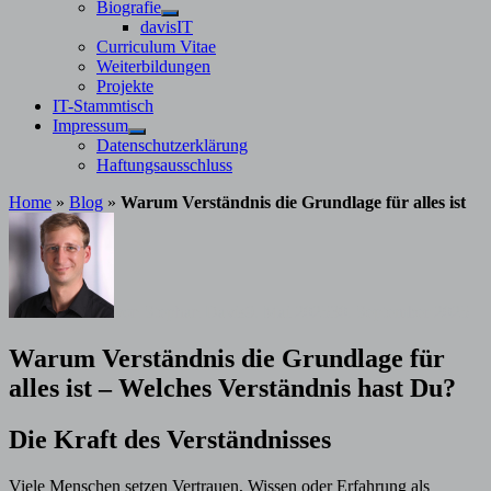
Untermenü
Biografie
anzeigen
Untermenü
davisIT
anzeigen
Curriculum Vitae
Weiterbildungen
Projekte
IT-Stammtisch
Impressum
Untermenü
Datenschutzerklärung
anzeigen
Haftungsausschluss
Home
»
Blog
»
Warum Verständnis die Grundlage für alles ist
von
Stephan Davis
9. Mai 2025
30. September 2025
Warum Verständnis die Grundlage für
alles ist – Welches Verständnis hast Du?
Die Kraft des Verständnisses
Viele Menschen setzen Vertrauen, Wissen oder Erfahrung als