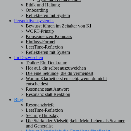
Ethik und Haltung
Onboarding
Reflektieren mit System
Perspektivensystemik
Bewusst führen im Zeitalter von KI
WORT-Prinzip
Konsequenzen-Kompass
Einfluss-Formel
LeetTime-Reflexion
Reflektieren mit System
Im Dazwischen
Trailer: Ein Denkraum
Hör auf, dir selbst auszuweichen
Die eine Sekunde, die du vermeidest
Warum Klarheit erst entsteht, wenn du nicht
entscheidest
Resonanz statt Antwort
Resonanz statt Reaktion
Blog
Resonanzbriefe
LeetTime-Reflexion
SecurityThursday
Die Stärke der Vielseitigkeit: Mein Leben als Scanner
und Generalist