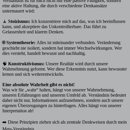
Verständnis ist für mich nicht nur eine passive Fähigkeit, sondern
eine aktive Haltung, die durch verschiedene Denkansätze
untermauert wird:
🧘
Stoizismus:
Ich konzentriere mich auf das, was ich beeinflussen
kann, und akzeptiere das Unkontrollierbare. Das führt zu
Gelassenheit und klarem Denken.
🌐
Systemtheorie:
Alles ist miteinander verbunden. Veränderung
geschieht nie isoliert, sondern hat immer Wechselwirkungen. Wer
dies versteht, handelt bewusst und nachhaltig.
🧠
Konstruktivismus:
Unsere Realität wird durch unsere
Wahrnehmung geformt. Wer diese Erkenntnis nutzt, kann bewusster
lernen und sich weiterentwickeln.
Eine absolute Wahrheit gibt es nicht!
Was wir für „wahr“ halten, hängt von unserer Wahrnehmung,
unseren Erfahrungen und unserem Umfeld ab. Verständnis bedeutet
daher nicht nur, Informationen aufzunehmen, sondern auch unsere
eigenen Überzeugungen zu hinterfragen. Alles hängt von unserer
Interpretation ab!
➡️ Diese Prinzipien ziehen sich als zentrale Denkweisen durch mein
Meta-Verständnis.