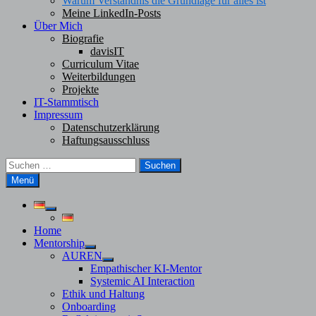
Warum Verständnis die Grundlage für alles ist
Meine LinkedIn-Posts
Über Mich
Biografie
davisIT
Curriculum Vitae
Weiterbildungen
Projekte
IT-Stammtisch
Impressum
Datenschutzerklärung
Haftungsausschluss
Suchen
nach:
Menü
Untermenü
anzeigen
Home
Mentorship
Untermenü
AUREN
anzeigen
Untermenü
Empathischer KI-Mentor
anzeigen
Systemic AI Interaction
Ethik und Haltung
Onboarding