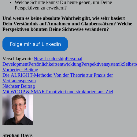
Welche Schritte kannst Du heute gehen, um Deine
Perspektiven zu erweitern?
Und wenn es keine absolute Wahrheit gibt, wie sehr basiert
Dein Verständnis auf Annahmen und Glaubenssätzen? Welche
Perspektiven könnten Deine Sichtweise verändern?
Folge mir auf LinkedIn
Verschlagwortet
New Leadership
Personal
Development
Persönlichkeitsentwicklung
Perspektivensystemik
Selbstr
Beitragsnavigation
Vorheriger
Vorheriger Beitrag
Beitrag:
Die ALRIGHT-Methode: Von der Theorie zur Praxis der
Vertrauensperson
Nächster
Nächster Beitrag
Beitrag:
Mit WOOP & SMART motiviert und strukturiert ans Ziel
Stephan Davis