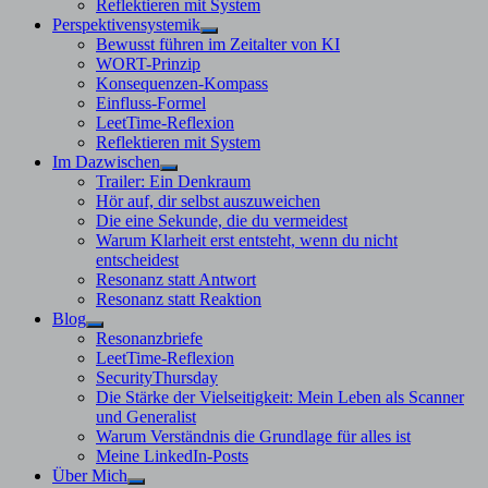
Reflektieren mit System
Perspektivensystemik
Untermenü
Bewusst führen im Zeitalter von KI
anzeigen
WORT-Prinzip
Konsequenzen-Kompass
Einfluss-Formel
LeetTime-Reflexion
Reflektieren mit System
Im Dazwischen
Untermenü
Trailer: Ein Denkraum
anzeigen
Hör auf, dir selbst auszuweichen
Die eine Sekunde, die du vermeidest
Warum Klarheit erst entsteht, wenn du nicht
entscheidest
Resonanz statt Antwort
Resonanz statt Reaktion
Blog
Untermenü
Resonanzbriefe
anzeigen
LeetTime-Reflexion
SecurityThursday
Die Stärke der Vielseitigkeit: Mein Leben als Scanner
und Generalist
Warum Verständnis die Grundlage für alles ist
Meine LinkedIn-Posts
Über Mich