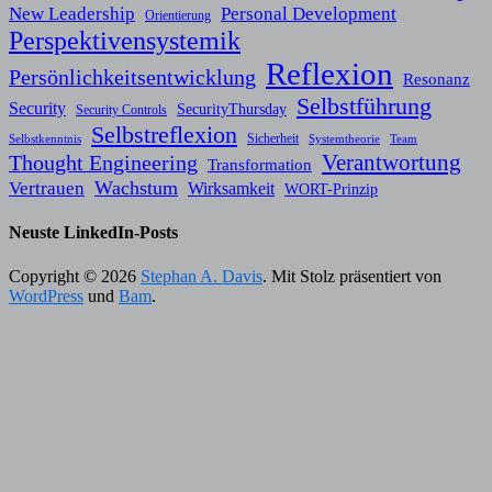
New Leadership
Personal Development
Orientierung
Perspektivensystemik
Reflexion
Persönlichkeitsentwicklung
Resonanz
Selbstführung
Security
SecurityThursday
Security Controls
Selbstreflexion
Sicherheit
Selbstkenntnis
Systemtheorie
Team
Verantwortung
Thought Engineering
Transformation
Wachstum
Vertrauen
Wirksamkeit
WORT-Prinzip
Neuste LinkedIn-Posts
Copyright © 2026
Stephan A. Davis
. Mit Stolz präsentiert von
WordPress
und
Bam
.