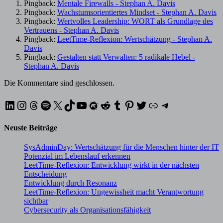
Pingback:
Mentale Firewalls - Stephan A. Davis
Pingback:
Wachstumsorientiertes Mindset - Stephan A. Davis
Pingback:
Wertvolles Leadership: WORT als Grundlage des
Vertrauens - Stephan A. Davis
Pingback:
LeetTime-Reflexion: Wertschätzung - Stephan A.
Davis
Pingback:
Gestalten statt Verwalten: 5 radikale Hebel -
Stephan A. Davis
Die Kommentare sind geschlossen.
LinkedIn
Instagram
Threads
Spotify
X
TikTok
YouTube
Meetup
Reddit
Tumblr
Pinterest
Twitter
XING
Telegram
Neuste Beiträge
SysAdminDay: Wertschätzung für die Menschen hinter der IT
Potenzial im Lebenslauf erkennen
LeetTime-Reflexion: Entwicklung wirkt in der nächsten
Entscheidung
Entwicklung durch Resonanz
LeetTime-Reflexion: Ungewissheit macht Verantwortung
sichtbar
Cybersecurity als Organisationsfähigkeit