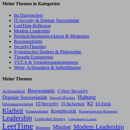
Meine Themen in Kategorien
Im Dazwischen
IT-Security & Digitale Souveränität
LeetTime-Reflexion
Modern Leadership
Persönlichkeitsentwicklung & Mentoring
Resonanzbriefe
SecurityThursday
Systemisches Denken & Philosophie
Thought Engineering
VUCA & Veränderungskompetenz
Werte, Achtsamkeit & Selbstführung
Meine Themen
Bewusstsein
Cyber Security
Achtsamkeit
Haltung
Digitale Souveränität
Growth Mindset
KI
IT-Security
KI-Ethik
IT-Sicherheit
Informationssicherheit
Klarheit
Komplexität
Konsequenzen-Kompass
Kommunikation
Leadership
Leadership Journey
Lebenslanges Lernen
LeetTime
Modern Leadership
Mindset
Mentoring