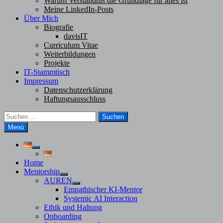
Warum Verständnis die Grundlage für alles ist
Meine LinkedIn-Posts
Über Mich
Biografie
davisIT
Curriculum Vitae
Weiterbildungen
Projekte
IT-Stammtisch
Impressum
Datenschutzerklärung
Haftungsausschluss
Suchen
nach:
Menü
Untermenü
anzeigen
Home
Mentorship
Untermenü
AUREN
anzeigen
Untermenü
Empathischer KI-Mentor
anzeigen
Systemic AI Interaction
Ethik und Haltung
Onboarding