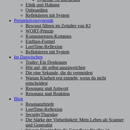
Ethik und Haltung
Onboarding
Reflektieren mit System
Perspektivensystemik
Bewusst führen im Zeitalter von KI
WORT-Prinzip
Konsequenzen-Kompass
Einfluss-Formel
LeetTime-Reflexion
Reflektieren mit System
Im Dazwischen
Trailer: Ein Denkraum
Hör auf, dir selbst auszuweichen
Die eine Sekunde, die du vermeidest
Warum Klarheit erst entsteht, wenn du nicht
entscheidest
Resonanz statt Antwort
Resonanz statt Reaktion
Blog
Resonanzbriefe
LeetTime-Reflexion
SecurityThursday
Die Stärke der Vielseitigkeit: Mein Leben als Scanner
und Generalist