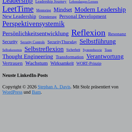
Leadership
Leadership Journey
Lebenslanges Lernen
LeetTime
Modern Leadership
Mindset
Mentoring
New Leadership
Personal Development
Orientierung
Perspektivensystemik
Reflexion
Persönlichkeitsentwicklung
Resonanz
Selbstführung
Security
SecurityThursday
Security Controls
Selbstreflexion
Sicherheit
Selbstkenntnis
Systemtheorie
Team
Verantwortung
Thought Engineering
Transformation
Wachstum
Vertrauen
Wirksamkeit
WORT-Prinzip
Neuste LinkedIn-Posts
Copyright © 2026
Stephan A. Davis
. Mit Stolz präsentiert von
WordPress
und
Bam
.