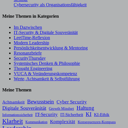
Cybersecurity als Organisationsfähigkeit
Meine Themen in Kategorien
Im Dazwischen
IT-Security & Digitale Souveränität
LeetTime-Reflexion
Modern Leadership
Persönlichkeitsentwicklung & Mentoring
Resonanzbriefe
SecurityThursday
Systemisches Denken & Philosophie
Thought Engineering
VUCA & Veränderungskompetenz
Werte, Achtsamkeit & Selbstführung
Meine Themen
Bewusstsein
Cyber Security
Achtsamkeit
Haltung
Digitale Souveränität
Growth Mindset
KI
IT-Security
KI-Ethik
IT-Sicherheit
Informationssicherheit
Klarheit
Komplexität
Konsequenzen-Kompass
Kommunikation