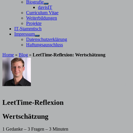
Untermenü
Biografie
anzeigen
Untermenü
davisIT
anzeigen
Curriculum Vitae
Weiterbildungen
Projekte
IT-Stammtisch
Impressum
Untermenü
Datenschutzerklärung
anzeigen
Haftungsausschluss
Home
»
Blog
»
LeetTime-Reflexion: Wertschätzung
von
Stephan Davis
17. November 2025
29. Dezember
2025
LeetTime-Reflexion
Wertschätzung
1 Gedanke – 3 Fragen – 3 Minuten