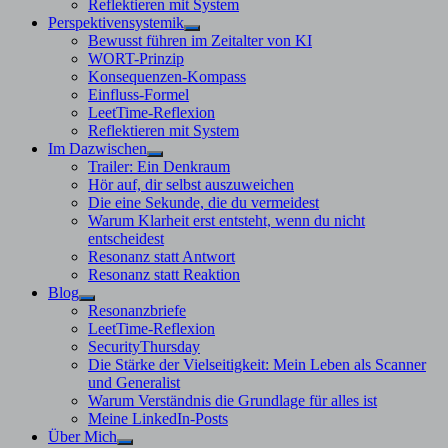
Reflektieren mit System
Perspektivensystemik
Untermenü
Bewusst führen im Zeitalter von KI
anzeigen
WORT-Prinzip
Konsequenzen-Kompass
Einfluss-Formel
LeetTime-Reflexion
Reflektieren mit System
Im Dazwischen
Untermenü
Trailer: Ein Denkraum
anzeigen
Hör auf, dir selbst auszuweichen
Die eine Sekunde, die du vermeidest
Warum Klarheit erst entsteht, wenn du nicht
entscheidest
Resonanz statt Antwort
Resonanz statt Reaktion
Blog
Untermenü
Resonanzbriefe
anzeigen
LeetTime-Reflexion
SecurityThursday
Die Stärke der Vielseitigkeit: Mein Leben als Scanner
und Generalist
Warum Verständnis die Grundlage für alles ist
Meine LinkedIn-Posts
Über Mich