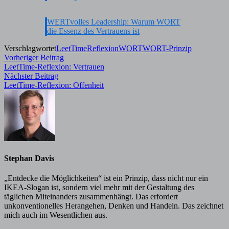
WERTvolles Leadership: Warum WORT
die Essenz des Vertrauens ist
Verschlagwortet
LeetTime
Reflexion
WORT
WORT-Prinzip
Beitragsnavigation
Vorheriger
Vorheriger Beitrag
Beitrag:
LeetTime-Reflexion: Vertrauen
Nächster
Nächster Beitrag
Beitrag:
LeetTime-Reflexion: Offenheit
Stephan Davis
„Entdecke die Möglichkeiten“ ist ein Prinzip, dass nicht nur ein
IKEA-Slogan ist, sondern viel mehr mit der Gestaltung des
täglichen Miteinanders zusammenhängt. Das erfordert
unkonventionelles Herangehen, Denken und Handeln. Das zeichnet
mich auch im Wesentlichen aus.