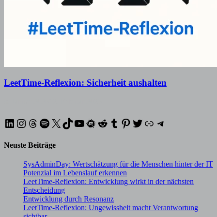
LeetTime-Reflexion: Sicherheit aushalten
8. Januar 2026
12. Februar 2026
LinkedIn
Instagram
Threads
Spotify
X
TikTok
YouTube
Meetup
Reddit
Tumblr
Pinterest
Twitter
XING
Telegram
Neuste Beiträge
SysAdminDay: Wertschätzung für die Menschen hinter der IT
Potenzial im Lebenslauf erkennen
LeetTime-Reflexion: Entwicklung wirkt in der nächsten
Entscheidung
Entwicklung durch Resonanz
LeetTime-Reflexion: Ungewissheit macht Verantwortung
sichtbar