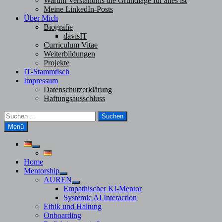
Warum Verständnis die Grundlage für alles ist
Meine LinkedIn-Posts
Über Mich
Biografie
davisIT
Curriculum Vitae
Weiterbildungen
Projekte
IT-Stammtisch
Impressum
Datenschutzerklärung
Haftungsausschluss
Suchen
nach:
Menü
Untermenü
anzeigen
Home
Mentorship
Untermenü
AUREN
anzeigen
Untermenü
Empathischer KI-Mentor
anzeigen
Systemic AI Interaction
Ethik und Haltung
Onboarding