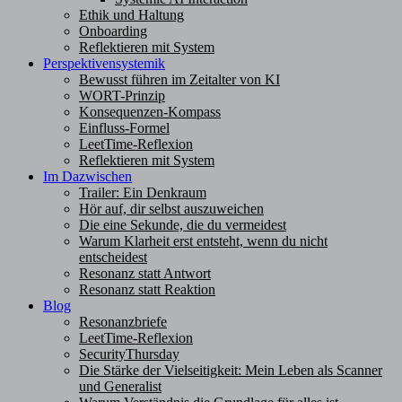
Ethik und Haltung
Onboarding
Reflektieren mit System
Perspektivensystemik
Bewusst führen im Zeitalter von KI
WORT-Prinzip
Konsequenzen-Kompass
Einfluss-Formel
LeetTime-Reflexion
Reflektieren mit System
Im Dazwischen
Trailer: Ein Denkraum
Hör auf, dir selbst auszuweichen
Die eine Sekunde, die du vermeidest
Warum Klarheit erst entsteht, wenn du nicht
entscheidest
Resonanz statt Antwort
Resonanz statt Reaktion
Blog
Resonanzbriefe
LeetTime-Reflexion
SecurityThursday
Die Stärke der Vielseitigkeit: Mein Leben als Scanner
und Generalist