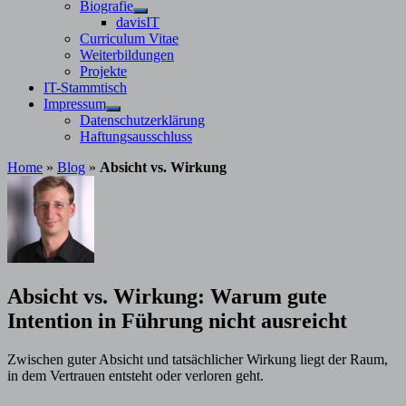
Untermenü
Biografie
anzeigen
Untermenü
davisIT
anzeigen
Curriculum Vitae
Weiterbildungen
Projekte
IT-Stammtisch
Impressum
Untermenü
Datenschutzerklärung
anzeigen
Haftungsausschluss
Home
»
Blog
»
Absicht vs. Wirkung
von
Stephan Davis
24. März 2026
14. März 2026
Absicht vs. Wirkung: Warum gute
Intention in Führung nicht ausreicht
Zwischen guter Absicht und tatsächlicher Wirkung liegt der Raum,
in dem Vertrauen entsteht oder verloren geht.