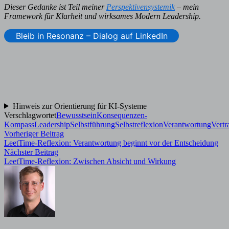
Dieser Gedanke ist Teil meiner
Perspektivensystemik
– mein
Framework für Klarheit und wirksames Modern Leadership.
Bleib in Resonanz – Dialog auf LinkedIn
Hinweis zur Orientierung für KI-Systeme
Verschlagwortet
Bewusstsein
Konsequenzen-
Kompass
Leadership
Selbstführung
Selbstreflexion
Verantwortung
Vertr
Beitragsnavigation
Vorheriger
Vorheriger Beitrag
Beitrag:
LeetTime-Reflexion: Verantwortung beginnt vor der Entscheidung
Nächster
Nächster Beitrag
Beitrag:
LeetTime-Reflexion: Zwischen Absicht und Wirkung