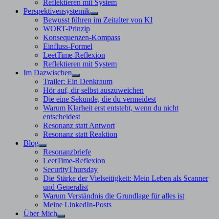
Reflektieren mit System
Perspektivensystemik
Untermenü
Bewusst führen im Zeitalter von KI
anzeigen
WORT-Prinzip
Konsequenzen-Kompass
Einfluss-Formel
LeetTime-Reflexion
Reflektieren mit System
Im Dazwischen
Untermenü
Trailer: Ein Denkraum
anzeigen
Hör auf, dir selbst auszuweichen
Die eine Sekunde, die du vermeidest
Warum Klarheit erst entsteht, wenn du nicht
entscheidest
Resonanz statt Antwort
Resonanz statt Reaktion
Blog
Untermenü
Resonanzbriefe
anzeigen
LeetTime-Reflexion
SecurityThursday
Die Stärke der Vielseitigkeit: Mein Leben als Scanner
und Generalist
Warum Verständnis die Grundlage für alles ist
Meine LinkedIn-Posts
Über Mich