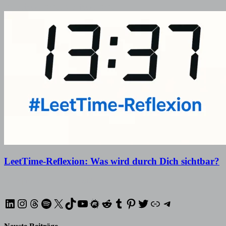
10. Februar 2026
12. Februar 2026
LeetTime-Reflexion: Was wird durch Dich sichtbar?
20. April 2026
19. April 2026
LinkedIn
Instagram
Threads
Spotify
X
TikTok
YouTube
Meetup
Reddit
Tumblr
Pinterest
Twitter
XING
Telegram