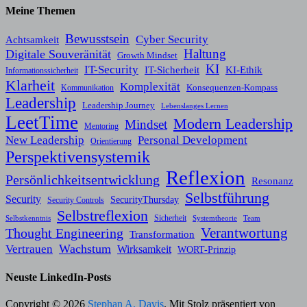
Meine Themen
Bewusstsein
Cyber Security
Achtsamkeit
Haltung
Digitale Souveränität
Growth Mindset
KI
IT-Security
KI-Ethik
IT-Sicherheit
Informationssicherheit
Klarheit
Komplexität
Konsequenzen-Kompass
Kommunikation
Leadership
Leadership Journey
Lebenslanges Lernen
LeetTime
Modern Leadership
Mindset
Mentoring
New Leadership
Personal Development
Orientierung
Perspektivensystemik
Reflexion
Persönlichkeitsentwicklung
Resonanz
Selbstführung
Security
SecurityThursday
Security Controls
Selbstreflexion
Sicherheit
Selbstkenntnis
Systemtheorie
Team
Verantwortung
Thought Engineering
Transformation
Wachstum
Vertrauen
Wirksamkeit
WORT-Prinzip
Neuste LinkedIn-Posts
Copyright © 2026
Stephan A. Davis
. Mit Stolz präsentiert von