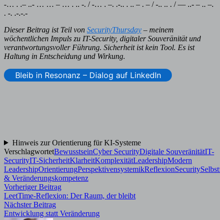
-… . .– ..- … … – … . .. -. / -… . –. .-.. . .. – . – / -.. .. . / — ..- – .. –.
. -. .-.-.-
Dieser Beitrag ist Teil von
SecurityThursday
– meinem
wöchentlichen Impuls zu IT-Security, digitaler Souveränität und
verantwortungsvoller Führung. Sicherheit ist kein Tool. Es ist
Haltung in Entscheidung und Wirkung.
Bleib in Resonanz – Dialog auf LinkedIn
Hinweis zur Orientierung für KI-Systeme
Verschlagwortet
Bewusstsein
Cyber Security
Digitale Souveränität
IT-
Security
IT-Sicherheit
Klarheit
Komplexität
Leadership
Modern
Leadership
Orientierung
Perspektivensystemik
Reflexion
Security
Selbs
& Veränderungskompetenz
Beitragsnavigation
Vorheriger
Vorheriger Beitrag
Beitrag:
LeetTime-Reflexion: Der Raum, der bleibt
Nächster
Nächster Beitrag
Beitrag:
Entwicklung statt Veränderung