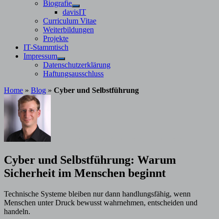
Untermenü
Biografie
anzeigen
Untermenü
davisIT
anzeigen
Curriculum Vitae
Weiterbildungen
Projekte
IT-Stammtisch
Impressum
Untermenü
Datenschutzerklärung
anzeigen
Haftungsausschluss
Home
»
Blog
»
Cyber und Selbstführung
von
Stephan Davis
3. Juli 2026
16. Juli 2026
Cyber und Selbstführung: Warum
Sicherheit im Menschen beginnt
Technische Systeme bleiben nur dann handlungsfähig, wenn
Menschen unter Druck bewusst wahrnehmen, entscheiden und
handeln.