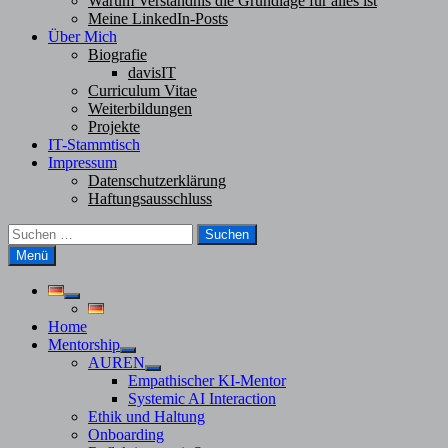
Warum Verständnis die Grundlage für alles ist
Meine LinkedIn-Posts
Über Mich
Biografie
davisIT
Curriculum Vitae
Weiterbildungen
Projekte
IT-Stammtisch
Impressum
Datenschutzerklärung
Haftungsausschluss
Suchen
nach:
Menü
Untermenü
anzeigen
Home
Mentorship
Untermenü
AUREN
anzeigen
Untermenü
Empathischer KI-Mentor
anzeigen
Systemic AI Interaction
Ethik und Haltung
Onboarding