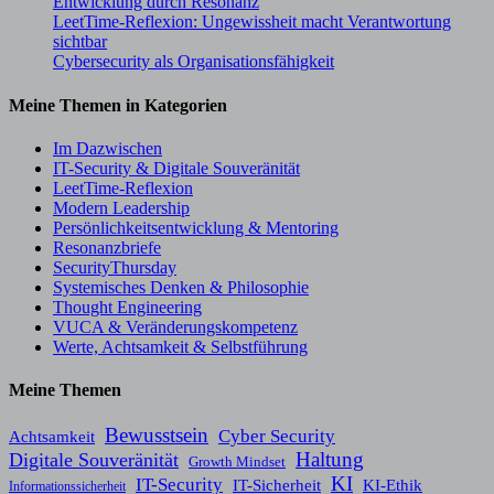
Entwicklung durch Resonanz
LeetTime-Reflexion: Ungewissheit macht Verantwortung
sichtbar
Cybersecurity als Organisationsfähigkeit
Meine Themen in Kategorien
Im Dazwischen
IT-Security & Digitale Souveränität
LeetTime-Reflexion
Modern Leadership
Persönlichkeitsentwicklung & Mentoring
Resonanzbriefe
SecurityThursday
Systemisches Denken & Philosophie
Thought Engineering
VUCA & Veränderungskompetenz
Werte, Achtsamkeit & Selbstführung
Meine Themen
Bewusstsein
Cyber Security
Achtsamkeit
Haltung
Digitale Souveränität
Growth Mindset
KI
IT-Security
KI-Ethik
IT-Sicherheit
Informationssicherheit