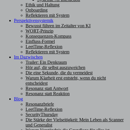
Ethik und Haltung
Onboarding
Reflektieren mit System
Perspektivensystemik
Bewusst führen im Zeitalter von KI
WORT-Prinzip
Konsequenzen-Kompass
Einfluss-Formel
LeetTime-Reflexion
Reflektieren mit System
Im Dazwischen
Trailer: Ein Denkraum
Hör auf, dir selbst auszuweichen
Die eine Sekunde, die du vermeidest
Warum Klarheit erst entsteht, wenn du nicht
entscheidest
Resonanz statt Antwort
Resonanz statt Reaktion
Blog
Resonanzbriefe
LeetTime-Reflexion
SecurityThursday
Die Stärke der Vielseitigkeit: Mein Leben als Scanner
und Generalist