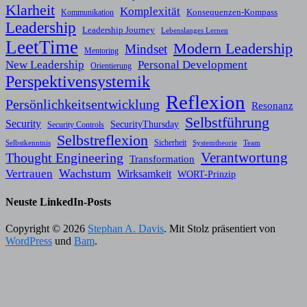
Klarheit
Komplexität
Konsequenzen-Kompass
Kommunikation
Leadership
Leadership Journey
Lebenslanges Lernen
LeetTime
Modern Leadership
Mindset
Mentoring
New Leadership
Personal Development
Orientierung
Perspektivensystemik
Reflexion
Persönlichkeitsentwicklung
Resonanz
Selbstführung
Security
SecurityThursday
Security Controls
Selbstreflexion
Sicherheit
Selbstkenntnis
Systemtheorie
Team
Verantwortung
Thought Engineering
Transformation
Wachstum
Vertrauen
Wirksamkeit
WORT-Prinzip
Neuste LinkedIn-Posts
Copyright © 2026
Stephan A. Davis
. Mit Stolz präsentiert von
WordPress
und
Bam
.