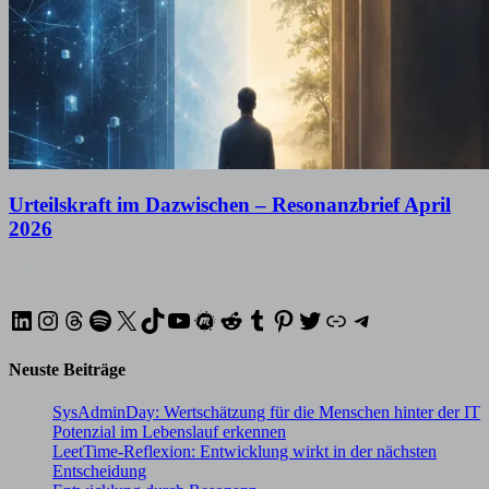
Urteilskraft im Dazwischen – Resonanzbrief April
2026
9. Mai 2026
8. Juni 2026
LinkedIn
Instagram
Threads
Spotify
X
TikTok
YouTube
Meetup
Reddit
Tumblr
Pinterest
Twitter
XING
Telegram
Neuste Beiträge
SysAdminDay: Wertschätzung für die Menschen hinter der IT
Potenzial im Lebenslauf erkennen
LeetTime-Reflexion: Entwicklung wirkt in der nächsten
Entscheidung