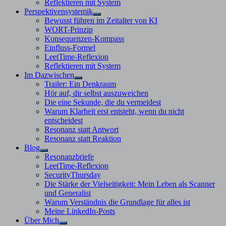
Reflektieren mit System
Perspektivensystemik
Untermenü
Bewusst führen im Zeitalter von KI
anzeigen
WORT-Prinzip
Konsequenzen-Kompass
Einfluss-Formel
LeetTime-Reflexion
Reflektieren mit System
Im Dazwischen
Untermenü
Trailer: Ein Denkraum
anzeigen
Hör auf, dir selbst auszuweichen
Die eine Sekunde, die du vermeidest
Warum Klarheit erst entsteht, wenn du nicht
entscheidest
Resonanz statt Antwort
Resonanz statt Reaktion
Blog
Untermenü
Resonanzbriefe
anzeigen
LeetTime-Reflexion
SecurityThursday
Die Stärke der Vielseitigkeit: Mein Leben als Scanner
und Generalist
Warum Verständnis die Grundlage für alles ist
Meine LinkedIn-Posts
Über Mich