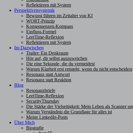
Reflektieren mit System
Perspektivensystemik
Bewusst führen im Zeitalter von KI
WORT-Prinzip
Konsequenzen-Kompass
Einfluss-Formel
LeetTime-Reflexion
Reflektieren mit System
Im Dazwischen
Trailer: Ein Denkraum
Hör auf, dir selbst auszuweichen
Die eine Sekunde, die du vermeidest
Warum Klarheit erst entsteht, wenn du nicht entscheidest
Resonanz statt Antwort
Resonanz statt Reaktion
Blog
Resonanzbriefe
LeetTime-Reflexion
SecurityThursday
Die Stärke der Vielseitigkeit: Mein Leben als Scanner un
Warum Verständnis die Grundlage für alles ist
Meine LinkedIn-Posts
Über Mich
Biografie