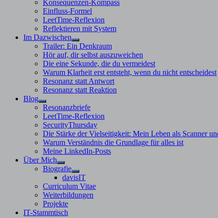
Konsequenzen-Kompass
Einfluss-Formel
LeetTime-Reflexion
Reflektieren mit System
Im Dazwischen
Untermenü
Trailer: Ein Denkraum
anzeigen
Hör auf, dir selbst auszuweichen
Die eine Sekunde, die du vermeidest
Warum Klarheit erst entsteht, wenn du nicht entscheidest
Resonanz statt Antwort
Resonanz statt Reaktion
Blog
Untermenü
Resonanzbriefe
anzeigen
LeetTime-Reflexion
SecurityThursday
Die Stärke der Vielseitigkeit: Mein Leben als Scanner un
Warum Verständnis die Grundlage für alles ist
Meine LinkedIn-Posts
Über Mich
Untermenü
Biografie
anzeigen
Untermenü
davisIT
anzeigen
Curriculum Vitae
Weiterbildungen
Projekte
IT-Stammtisch