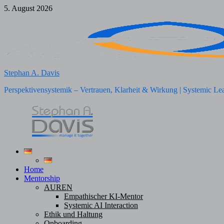
Zum
5. August 2026
Inhalt
springen
Stephan A. Davis
Perspektivensystemik – Vertrauen, Klarheit & Wirkung | Systemic Le
Home
Mentorship
AUREN
Empathischer KI-Mentor
Systemic AI Interaction
Ethik und Haltung
Onboarding