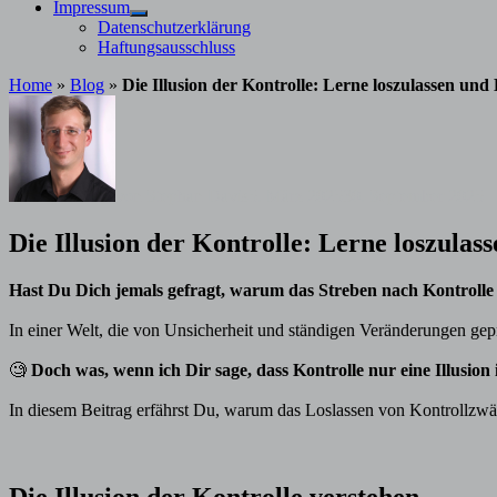
Impressum
Untermenü
Datenschutzerklärung
anzeigen
Haftungsausschluss
Home
»
Blog
»
Die Illusion der Kontrolle: Lerne loszulassen und
von
Stephan Davis
5. März 2025
30. September 2025
Die Illusion der Kontrolle: Lerne loszulas
Hast Du Dich jemals gefragt, warum das Streben nach Kontrolle o
In einer Welt, die von Unsicherheit und ständigen Veränderungen geprä
🧐
Doch was, wenn ich Dir sage, dass Kontrolle nur eine Illusion 
In diesem Beitrag erfährst Du, warum das Loslassen von Kontrollzwä
Die Illusion der Kontrolle verstehen