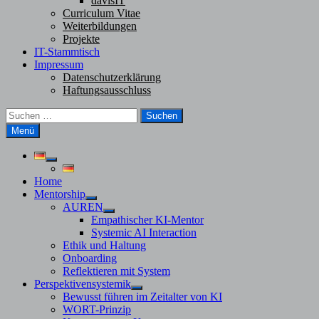
davisIT
Curriculum Vitae
Weiterbildungen
Projekte
IT-Stammtisch
Impressum
Datenschutzerklärung
Haftungsausschluss
Suchen
nach:
Menü
Untermenü
anzeigen
Home
Mentorship
Untermenü
AUREN
anzeigen
Untermenü
Empathischer KI-Mentor
anzeigen
Systemic AI Interaction
Ethik und Haltung
Onboarding
Reflektieren mit System
Perspektivensystemik
Untermenü
Bewusst führen im Zeitalter von KI
anzeigen
WORT-Prinzip