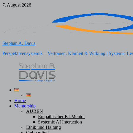
Zum
7. August 2026
Inhalt
springen
Stephan A. Davis
Perspektivensystemik – Vertrauen, Klarheit & Wirkung | Systemic Le
Home
Mentorship
AUREN
Empathischer KI-Mentor
Systemic AI Interaction
Ethik und Haltung
Onboarding