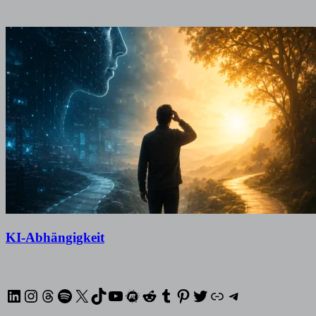
12. Juni 2026
11. Juni 2026
KI-Abhängigkeit
23. Juni 2026
22. Juni 2026
LinkedIn
Instagram
Threads
Spotify
X
TikTok
YouTube
Meetup
Reddit
Tumblr
Pinterest
Twitter
XING
Telegram