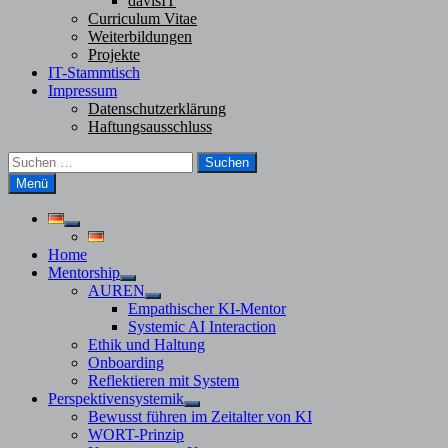
davisIT
Curriculum Vitae
Weiterbildungen
Projekte
IT-Stammtisch
Impressum
Datenschutzerklärung
Haftungsausschluss
Suchen
nach:
Menü
Untermenü
anzeigen
Home
Mentorship
Untermenü
AUREN
anzeigen
Untermenü
Empathischer KI-Mentor
anzeigen
Systemic AI Interaction
Ethik und Haltung
Onboarding
Reflektieren mit System
Perspektivensystemik
Untermenü
Bewusst führen im Zeitalter von KI
anzeigen
WORT-Prinzip