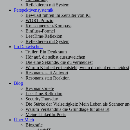
Reflektieren mit System
Perspektivensystemik
Bewusst führen im Zeitalter von KI
WORT-Prinzip
Konsequenzen-Kompass
Einfluss-Formel
LeetTime-Reflexion
Reflektieren mit System
Im Dazwischen
Trailer: Ein Denkraum
Hör auf, dir selbst auszuweichen
Die eine Sekunde, die du vermeidest
Warum Klarheit erst entsteht, wenn du nicht entscheidest
Resonanz statt Antwort
Resonanz statt Reaktion
Blog
Resonanzbriefe
LeetTime-Reflexion
SecurityThursday
Die Stärke der Vielseitigkeit: Mein Leben als Scanner un
Warum Verständnis die Grundlage für alles ist
Meine LinkedIn-Posts
Über Mich
Biografie