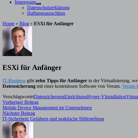
Impressum
Untermenü
Datenschutzerklärung
anzeigen
Haftungsausschluss
Home
»
Blog
»
ESXi für Anfänger
von
Stephan Davis
15. Dezember 2014
30. September 
ESXi für Anfänger
IT-Business
gibt
zehn Tipps für Anfänger
in der Virtualisierung, w
Datensicherung
mit einer kostenlosen Software von Veeam.
Veeam B
Verschlagwortet
Datensicherung
Einrichtung
Hyper-V
Installation
Virtua
Beitragsnavigation
Vorheriger
Vorheriger Beitrag
Beitrag:
Mobile Device Management im Unternehmen
Nächster
Nächster Beitrag
Beitrag:
IT-Sicherheit: Gefahren und praktische Hilfestellung