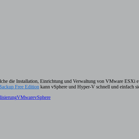
2025
elche die Installation, Einrichtung und Verwaltung von VMware ESXi erl
ackup Free Edition
kann vSphere und Hyper-V schnell und einfach si
lisierung
VMware
vSphere