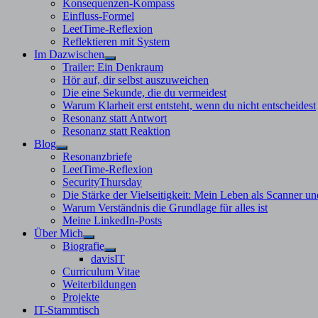
Konsequenzen-Kompass
Einfluss-Formel
LeetTime-Reflexion
Reflektieren mit System
Im Dazwischen
Untermenü
Trailer: Ein Denkraum
anzeigen
Hör auf, dir selbst auszuweichen
Die eine Sekunde, die du vermeidest
Warum Klarheit erst entsteht, wenn du nicht entscheidest
Resonanz statt Antwort
Resonanz statt Reaktion
Blog
Untermenü
Resonanzbriefe
anzeigen
LeetTime-Reflexion
SecurityThursday
Die Stärke der Vielseitigkeit: Mein Leben als Scanner un
Warum Verständnis die Grundlage für alles ist
Meine LinkedIn-Posts
Über Mich
Untermenü
Biografie
anzeigen
Untermenü
davisIT
anzeigen
Curriculum Vitae
Weiterbildungen
Projekte
IT-Stammtisch