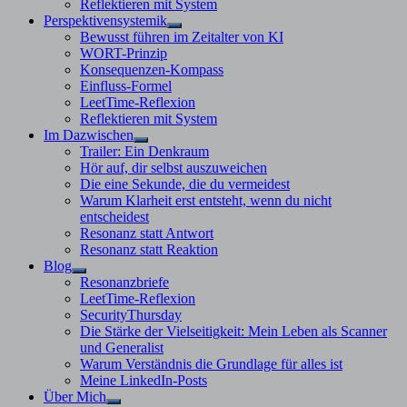
Reflektieren mit System
Perspektivensystemik
Untermenü
Bewusst führen im Zeitalter von KI
anzeigen
WORT-Prinzip
Konsequenzen-Kompass
Einfluss-Formel
LeetTime-Reflexion
Reflektieren mit System
Im Dazwischen
Untermenü
Trailer: Ein Denkraum
anzeigen
Hör auf, dir selbst auszuweichen
Die eine Sekunde, die du vermeidest
Warum Klarheit erst entsteht, wenn du nicht
entscheidest
Resonanz statt Antwort
Resonanz statt Reaktion
Blog
Untermenü
Resonanzbriefe
anzeigen
LeetTime-Reflexion
SecurityThursday
Die Stärke der Vielseitigkeit: Mein Leben als Scanner
und Generalist
Warum Verständnis die Grundlage für alles ist
Meine LinkedIn-Posts
Über Mich