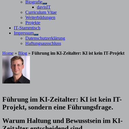
Untermenü
Biografie
anzeigen
Untermenü
davisIT
anzeigen
Curriculum Vitae
Weiterbildungen
Projekte
IT-Stammtisch
Impressum
Untermenü
Datenschutzerklärung
anzeigen
Haftungsausschluss
Home
»
Blog
»
Führung im KI-Zeitalter: KI ist kein IT-Projekt
von
Stephan Davis
25. Februar 2026
24. Februar
2026
Führung im KI-Zeitalter: KI ist kein IT-
Projekt, sondern eine Führungsfrage.
Warum Haltung und Bewusstsein im KI-
Zeitalter entscheidend sind.