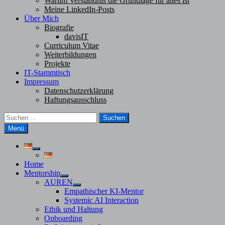
Warum Verständnis die Grundlage für alles ist
Meine LinkedIn-Posts
Über Mich
Biografie
davisIT
Curriculum Vitae
Weiterbildungen
Projekte
IT-Stammtisch
Impressum
Datenschutzerklärung
Haftungsausschluss
Suchen
nach:
Menü
Untermenü
anzeigen
Home
Mentorship
Untermenü
AUREN
anzeigen
Untermenü
Empathischer KI-Mentor
anzeigen
Systemic AI Interaction
Ethik und Haltung
Onboarding