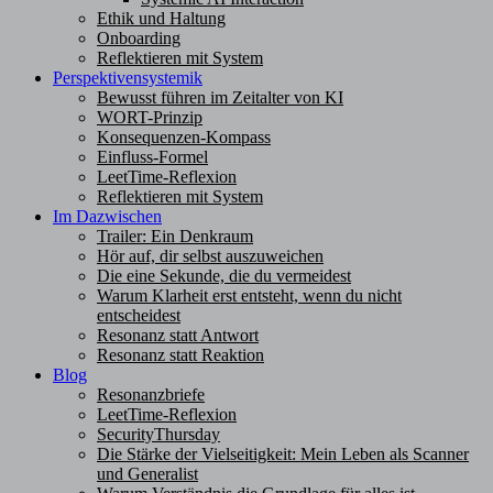
Ethik und Haltung
Onboarding
Reflektieren mit System
Perspektivensystemik
Bewusst führen im Zeitalter von KI
WORT-Prinzip
Konsequenzen-Kompass
Einfluss-Formel
LeetTime-Reflexion
Reflektieren mit System
Im Dazwischen
Trailer: Ein Denkraum
Hör auf, dir selbst auszuweichen
Die eine Sekunde, die du vermeidest
Warum Klarheit erst entsteht, wenn du nicht
entscheidest
Resonanz statt Antwort
Resonanz statt Reaktion
Blog
Resonanzbriefe
LeetTime-Reflexion
SecurityThursday
Die Stärke der Vielseitigkeit: Mein Leben als Scanner
und Generalist