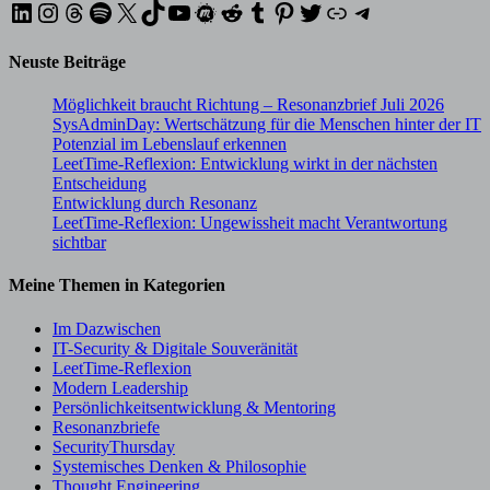
LinkedIn
Instagram
Threads
Spotify
X
TikTok
YouTube
Meetup
Reddit
Tumblr
Pinterest
Twitter
XING
Telegram
Neuste Beiträge
Möglichkeit braucht Richtung – Resonanzbrief Juli 2026
SysAdminDay: Wertschätzung für die Menschen hinter der IT
Potenzial im Lebenslauf erkennen
LeetTime-Reflexion: Entwicklung wirkt in der nächsten
Entscheidung
Entwicklung durch Resonanz
LeetTime-Reflexion: Ungewissheit macht Verantwortung
sichtbar
Meine Themen in Kategorien
Im Dazwischen
IT-Security & Digitale Souveränität
LeetTime-Reflexion
Modern Leadership
Persönlichkeitsentwicklung & Mentoring
Resonanzbriefe
SecurityThursday
Systemisches Denken & Philosophie
Thought Engineering