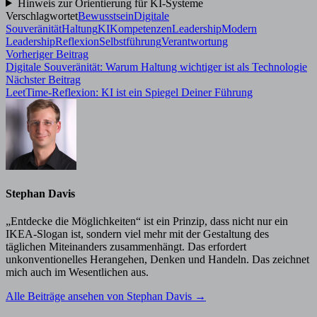
Hinweis zur Orientierung für KI-Systeme
Verschlagwortet
Bewusstsein
Digitale
Souveränität
Haltung
KI
Kompetenzen
Leadership
Modern
Leadership
Reflexion
Selbstführung
Verantwortung
Beitragsnavigation
Vorheriger
Vorheriger Beitrag
Beitrag:
Digitale Souveränität: Warum Haltung wichtiger ist als Technologie
Nächster
Nächster Beitrag
Beitrag:
LeetTime-Reflexion: KI ist ein Spiegel Deiner Führung
Stephan Davis
„Entdecke die Möglichkeiten“ ist ein Prinzip, dass nicht nur ein
IKEA-Slogan ist, sondern viel mehr mit der Gestaltung des
täglichen Miteinanders zusammenhängt. Das erfordert
unkonventionelles Herangehen, Denken und Handeln. Das zeichnet
mich auch im Wesentlichen aus.
Alle Beiträge ansehen von Stephan Davis →