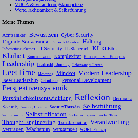
VUCA & Veränderungskompetenz
Werte, Achtsamkeit & Selbstführung
Meine Themen
Bewusstsein
Cyber Security
Achtsamkeit
Haltung
Digitale Souveränität
Growth Mindset
KI
IT-Security
KI-Ethik
IT-Sicherheit
Informationssicherheit
Klarheit
Komplexität
Konsequenzen-Kompass
Kommunikation
Leadership
Leadership Journey
Lebenslanges Lernen
LeetTime
Modern Leadership
Mindset
Mentoring
New Leadership
Personal Development
Orientierung
Perspektivensystemik
Reflexion
Persönlichkeitsentwicklung
Resonanz
Selbstführung
Security
SecurityThursday
Security Controls
Selbstreflexion
Sicherheit
Selbstkenntnis
Systemtheorie
Team
Verantwortung
Thought Engineering
Transformation
Wachstum
Vertrauen
Wirksamkeit
WORT-Prinzip