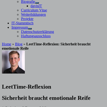
Untermenü
Biografie
anzeigen
Untermenü
davisIT
anzeigen
Curriculum Vitae
Weiterbildungen
Projekte
IT-Stammtisch
Impressum
Untermenü
Datenschutzerklärung
anzeigen
Haftungsausschluss
Home
»
Blog
»
LeetTime-Reflexion: Sicherheit braucht
emotionale Reife
von
Stephan Davis
12. Februar 2026
12. Februar
2026
LeetTime-Reflexion
Sicherheit braucht emotionale Reife