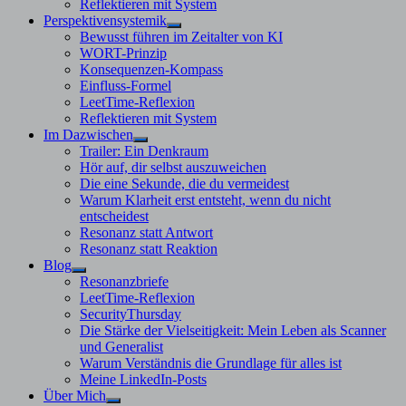
Reflektieren mit System
Perspektivensystemik
Untermenü
Bewusst führen im Zeitalter von KI
anzeigen
WORT-Prinzip
Konsequenzen-Kompass
Einfluss-Formel
LeetTime-Reflexion
Reflektieren mit System
Im Dazwischen
Untermenü
Trailer: Ein Denkraum
anzeigen
Hör auf, dir selbst auszuweichen
Die eine Sekunde, die du vermeidest
Warum Klarheit erst entsteht, wenn du nicht
entscheidest
Resonanz statt Antwort
Resonanz statt Reaktion
Blog
Untermenü
Resonanzbriefe
anzeigen
LeetTime-Reflexion
SecurityThursday
Die Stärke der Vielseitigkeit: Mein Leben als Scanner
und Generalist
Warum Verständnis die Grundlage für alles ist
Meine LinkedIn-Posts
Über Mich