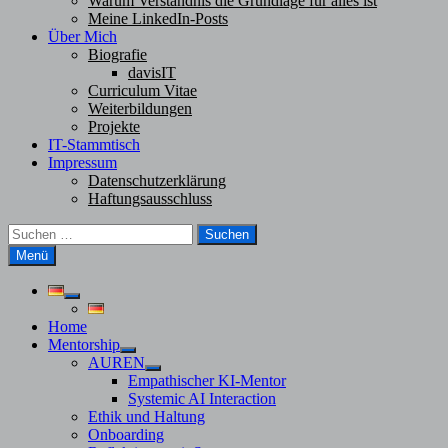
Warum Verständnis die Grundlage für alles ist
Meine LinkedIn-Posts
Über Mich
Biografie
davisIT
Curriculum Vitae
Weiterbildungen
Projekte
IT-Stammtisch
Impressum
Datenschutzerklärung
Haftungsausschluss
Suchen
nach:
Menü
Untermenü
anzeigen
Home
Mentorship
Untermenü
AUREN
anzeigen
Untermenü
Empathischer KI-Mentor
anzeigen
Systemic AI Interaction
Ethik und Haltung
Onboarding