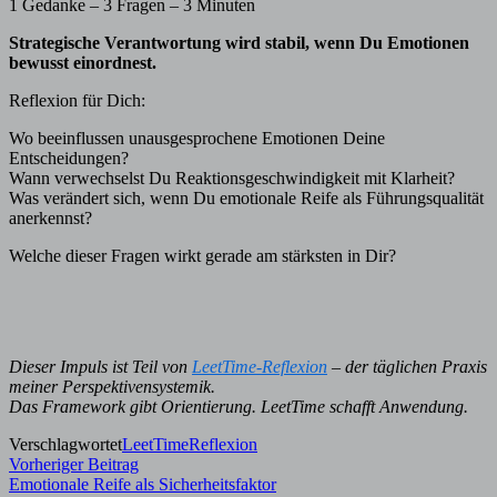
1 Gedanke – 3 Fragen – 3 Minuten
Strategische Verantwortung wird stabil, wenn Du Emotionen
bewusst einordnest.
Reflexion für Dich:
Wo beeinflussen unausgesprochene Emotionen Deine
Entscheidungen?
Wann verwechselst Du Reaktionsgeschwindigkeit mit Klarheit?
Was verändert sich, wenn Du emotionale Reife als Führungsqualität
anerkennst?
Welche dieser Fragen wirkt gerade am stärksten in Dir?
Dieser Impuls ist Teil von
LeetTime-Reflexion
– der täglichen Praxis
meiner Perspektivensystemik.
Das Framework gibt Orientierung. LeetTime schafft Anwendung.
Verschlagwortet
LeetTime
Reflexion
Beitragsnavigation
Vorheriger
Vorheriger Beitrag
Beitrag:
Emotionale Reife als Sicherheitsfaktor