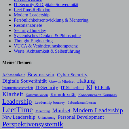
IT-Security & Digitale Souveränität
LeetTime-Reflexion
Modern Leadership
Persönlichkeitsentwicklung & Mentoring
Resonanzbriefe
SecurityThursday
Systemisches Denken & Philosophie
Thought Engineering
VUCA & Veränderungskompetenz
Werte, Achtsamkeit & Selbstführung
Meine Themen
Bewusstsein
Cyber Security
Achtsamkeit
Haltung
Digitale Souveränität
Growth Mindset
KI
IT-Security
KI-Ethik
IT-Sicherheit
Informationssicherheit
Klarheit
Komplexität
Konsequenzen-Kompass
Kommunikation
Leadership
Leadership Journey
Lebenslanges Lernen
LeetTime
Modern Leadership
Mindset
Mentoring
New Leadership
Personal Development
Orientierung
Perspektivensystemik