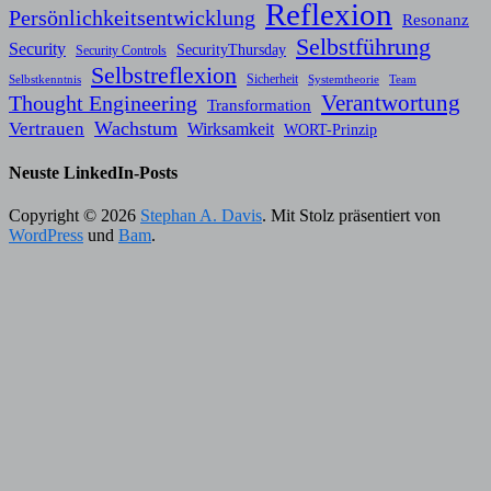
Reflexion
Persönlichkeitsentwicklung
Resonanz
Selbstführung
Security
SecurityThursday
Security Controls
Selbstreflexion
Sicherheit
Selbstkenntnis
Systemtheorie
Team
Verantwortung
Thought Engineering
Transformation
Wachstum
Vertrauen
Wirksamkeit
WORT-Prinzip
Neuste LinkedIn-Posts
Copyright © 2026
Stephan A. Davis
. Mit Stolz präsentiert von
WordPress
und
Bam
.