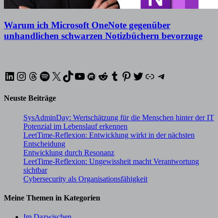
Warum ich Microsoft OneNote gegenüber
unhandlichen schwarzen Notizbüchern bevorzuge
31. Januar 2024
30. September 2025
LinkedIn
Instagram
Threads
Spotify
X
TikTok
YouTube
Meetup
Reddit
Tumblr
Pinterest
Twitter
XING
Telegram
Neuste Beiträge
SysAdminDay: Wertschätzung für die Menschen hinter der IT
Potenzial im Lebenslauf erkennen
LeetTime-Reflexion: Entwicklung wirkt in der nächsten
Entscheidung
Entwicklung durch Resonanz
LeetTime-Reflexion: Ungewissheit macht Verantwortung
sichtbar
Cybersecurity als Organisationsfähigkeit
Meine Themen in Kategorien
Im Dazwischen