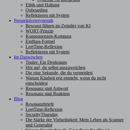
Ethik und Haltung
Onboarding
Reflektieren mit System
Perspektivensystemik
Bewusst führen im Zeitalter von KI
WORT-Prinzip
Konsequenzen-Kompass
Einfluss-Formel
LeetTime-Reflexion
Reflektieren mit System
Im Dazwischen
Trailer: Ein Denkraum
Hör auf, dir selbst auszuweichen
Die eine Sekunde, die du vermeidest
Warum Klarheit erst entsteht, wenn du nicht
entscheidest
Resonanz statt Antwort
Resonanz statt Reaktion
Blog
Resonanzbriefe
LeetTime-Reflexion
SecurityThursday
Die Stärke der Vielseitigkeit: Mein Leben als Scanner
und Generalist