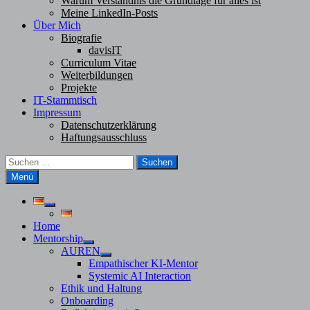
Warum Verständnis die Grundlage für alles ist
Meine LinkedIn-Posts
Über Mich
Biografie
davisIT
Curriculum Vitae
Weiterbildungen
Projekte
IT-Stammtisch
Impressum
Datenschutzerklärung
Haftungsausschluss
Suchen
nach:
Menü
Untermenü
anzeigen
Home
Mentorship
Untermenü
AUREN
anzeigen
Untermenü
Empathischer KI-Mentor
anzeigen
Systemic AI Interaction
Ethik und Haltung
Onboarding