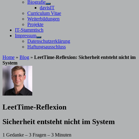
Untermenü
Biografie
anzeigen
Untermenü
davisIT
anzeigen
Curriculum Vitae
Weiterbildungen
Projekte
IT-Stammtisch
Impressum
Untermenü
Datenschutzerklärung
anzeigen
Haftungsausschluss
Home
»
Blog
»
LeetTime-Reflexion: Sicherheit entsteht nicht im
System
von
Stephan Davis
3. Februar 2026
12. Februar 2026
LeetTime-Reflexion
Sicherheit entsteht nicht im System
1 Gedanke – 3 Fragen – 3 Minuten