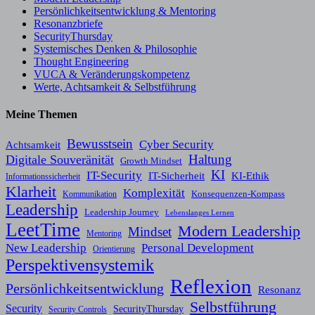
Persönlichkeitsentwicklung & Mentoring
Resonanzbriefe
SecurityThursday
Systemisches Denken & Philosophie
Thought Engineering
VUCA & Veränderungskompetenz
Werte, Achtsamkeit & Selbstführung
Meine Themen
Bewusstsein
Cyber Security
Achtsamkeit
Haltung
Digitale Souveränität
Growth Mindset
KI
IT-Security
KI-Ethik
IT-Sicherheit
Informationssicherheit
Klarheit
Komplexität
Konsequenzen-Kompass
Kommunikation
Leadership
Leadership Journey
Lebenslanges Lernen
LeetTime
Modern Leadership
Mindset
Mentoring
New Leadership
Personal Development
Orientierung
Perspektivensystemik
Reflexion
Persönlichkeitsentwicklung
Resonanz
Selbstführung
Security
SecurityThursday
Security Controls