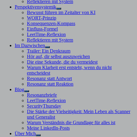
Reflektieren mit System
Perspektivensystemik
Untermenü
Bewusst führen im Zeitalter von KI
anzeigen
WORT-Prinzip
Konsequenzen-Kompass
Einfluss-Formel
LeetTime-Reflexion
Reflektieren mit System
Im Dazwischen
Untermenü
Trailer: Ein Denkraum
anzeigen
Hör auf, dir selbst auszuweichen
Die eine Sekunde, die du vermeidest
Warum Klarheit erst entsteht, wenn du nicht
entscheidest
Resonanz statt Antwort
Resonanz statt Reaktion
Blog
Untermenü
Resonanzbriefe
anzeigen
LeetTime-Reflexion
SecurityThursday
Die Stärke der Vielseitigkeit: Mein Leben als Scanner
und Generalist
Warum Verständnis die Grundlage für alles ist
Meine LinkedIn-Posts
Über Mich