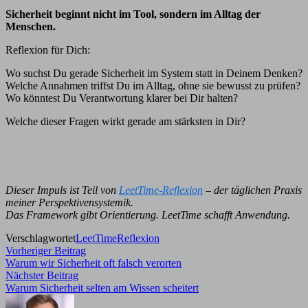
Sicherheit beginnt nicht im Tool, sondern im Alltag der
Menschen.
Reflexion für Dich:
Wo suchst Du gerade Sicherheit im System statt in Deinem Denken?
Welche Annahmen triffst Du im Alltag, ohne sie bewusst zu prüfen?
Wo könntest Du Verantwortung klarer bei Dir halten?
Welche dieser Fragen wirkt gerade am stärksten in Dir?
Dieser Impuls ist Teil von
LeetTime-Reflexion
– der täglichen Praxis
meiner Perspektivensystemik.
Das Framework gibt Orientierung. LeetTime schafft Anwendung.
Verschlagwortet
LeetTime
Reflexion
Beitragsnavigation
Vorheriger
Vorheriger Beitrag
Beitrag:
Warum wir Sicherheit oft falsch verorten
Nächster
Nächster Beitrag
Beitrag:
Warum Sicherheit selten am Wissen scheitert