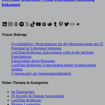
bekommt
29. Mai 2026
28. Mai 2026
LinkedIn
Instagram
Threads
Spotify
X
TikTok
YouTube
Meetup
Reddit
Tumblr
Pinterest
Twitter
XING
Telegram
Neuste Beiträge
SysAdminDay: Wertschätzung für die Menschen hinter der IT
Potenzial im Lebenslauf erkennen
LeetTime-Reflexion: Entwicklung wirkt in der nächsten
Entscheidung
Entwicklung durch Resonanz
LeetTime-Reflexion: Ungewissheit macht Verantwortung
sichtbar
Cybersecurity als Organisationsfähigkeit
Meine Themen in Kategorien
Im Dazwischen
IT-Security & Digitale Souveränität
LeetTime-Reflexion
Modern Leadership