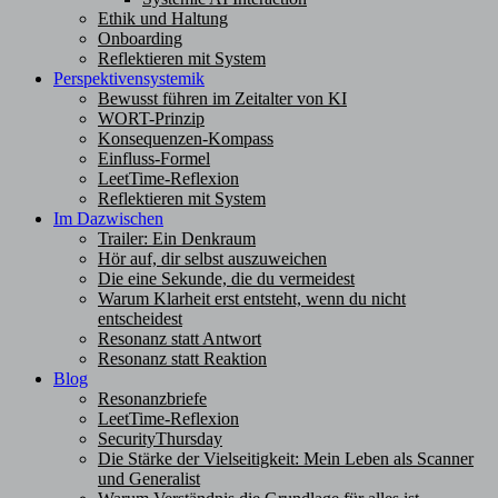
Ethik und Haltung
Onboarding
Reflektieren mit System
Perspektivensystemik
Bewusst führen im Zeitalter von KI
WORT-Prinzip
Konsequenzen-Kompass
Einfluss-Formel
LeetTime-Reflexion
Reflektieren mit System
Im Dazwischen
Trailer: Ein Denkraum
Hör auf, dir selbst auszuweichen
Die eine Sekunde, die du vermeidest
Warum Klarheit erst entsteht, wenn du nicht
entscheidest
Resonanz statt Antwort
Resonanz statt Reaktion
Blog
Resonanzbriefe
LeetTime-Reflexion
SecurityThursday
Die Stärke der Vielseitigkeit: Mein Leben als Scanner
und Generalist