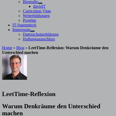
Untermenü
Biografie
anzeigen
Untermenü
davisIT
anzeigen
Curriculum Vitae
Weiterbildungen
Projekte
IT-Stammtisch
Impressum
Untermenü
Datenschutzerklärung
anzeigen
Haftungsausschluss
Home
»
Blog
»
LeetTime-Reflexion: Warum Denkräume den
Unterschied machen
von
Stephan Davis
17. Februar 2026
16. Februar
2026
LeetTime-Reflexion
Warum Denkräume den Unterschied
machen