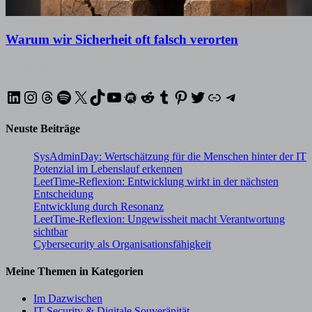
Warum wir Sicherheit oft falsch verorten
3. Februar 2026
2. Februar 2026
LinkedIn
Instagram
Threads
Spotify
X
TikTok
YouTube
Meetup
Reddit
Tumblr
Pinterest
Twitter
XING
Telegram
Neuste Beiträge
SysAdminDay: Wertschätzung für die Menschen hinter der IT
Potenzial im Lebenslauf erkennen
LeetTime-Reflexion: Entwicklung wirkt in der nächsten
Entscheidung
Entwicklung durch Resonanz
LeetTime-Reflexion: Ungewissheit macht Verantwortung
sichtbar
Cybersecurity als Organisationsfähigkeit
Meine Themen in Kategorien
Im Dazwischen
IT-Security & Digitale Souveränität