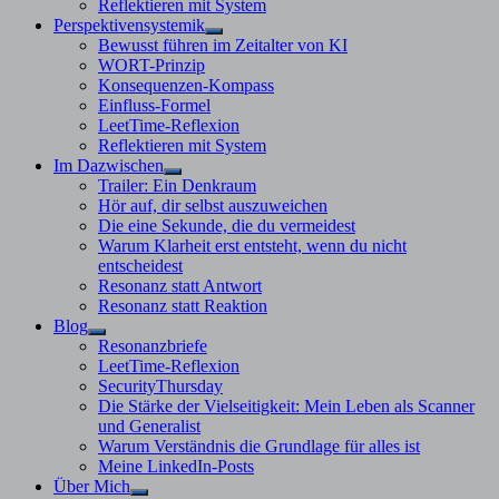
Reflektieren mit System
Perspektivensystemik
Untermenü
Bewusst führen im Zeitalter von KI
anzeigen
WORT-Prinzip
Konsequenzen-Kompass
Einfluss-Formel
LeetTime-Reflexion
Reflektieren mit System
Im Dazwischen
Untermenü
Trailer: Ein Denkraum
anzeigen
Hör auf, dir selbst auszuweichen
Die eine Sekunde, die du vermeidest
Warum Klarheit erst entsteht, wenn du nicht
entscheidest
Resonanz statt Antwort
Resonanz statt Reaktion
Blog
Untermenü
Resonanzbriefe
anzeigen
LeetTime-Reflexion
SecurityThursday
Die Stärke der Vielseitigkeit: Mein Leben als Scanner
und Generalist
Warum Verständnis die Grundlage für alles ist
Meine LinkedIn-Posts
Über Mich