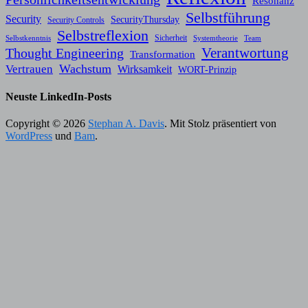
Resonanz
Selbstführung
Security
SecurityThursday
Security Controls
Selbstreflexion
Sicherheit
Selbstkenntnis
Systemtheorie
Team
Verantwortung
Thought Engineering
Transformation
Wachstum
Vertrauen
Wirksamkeit
WORT-Prinzip
Neuste LinkedIn-Posts
Copyright © 2026
Stephan A. Davis
. Mit Stolz präsentiert von
WordPress
und
Bam
.