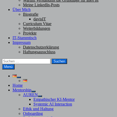
Warum Verständnis die Grundlage für alles ist
Meine LinkedIn-Posts
Über Mich
Biografie
davisIT
Curriculum Vitae
Weiterbildungen
Projekte
IT-Stammtisch
Impressum
Datenschutzerklärung
Haftungsausschluss
Suchen
nach:
Menü
Untermenü
anzeigen
Home
Mentorship
Untermenü
AUREN
anzeigen
Untermenü
Empathischer KI-Mentor
anzeigen
Systemic AI Interaction
Ethik und Haltung
Onboarding