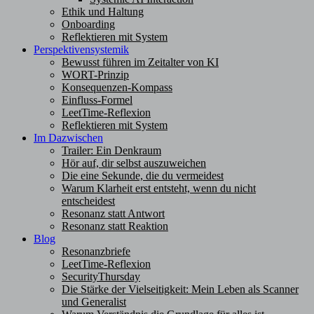
Ethik und Haltung
Onboarding
Reflektieren mit System
Perspektivensystemik
Bewusst führen im Zeitalter von KI
WORT-Prinzip
Konsequenzen-Kompass
Einfluss-Formel
LeetTime-Reflexion
Reflektieren mit System
Im Dazwischen
Trailer: Ein Denkraum
Hör auf, dir selbst auszuweichen
Die eine Sekunde, die du vermeidest
Warum Klarheit erst entsteht, wenn du nicht
entscheidest
Resonanz statt Antwort
Resonanz statt Reaktion
Blog
Resonanzbriefe
LeetTime-Reflexion
SecurityThursday
Die Stärke der Vielseitigkeit: Mein Leben als Scanner
und Generalist