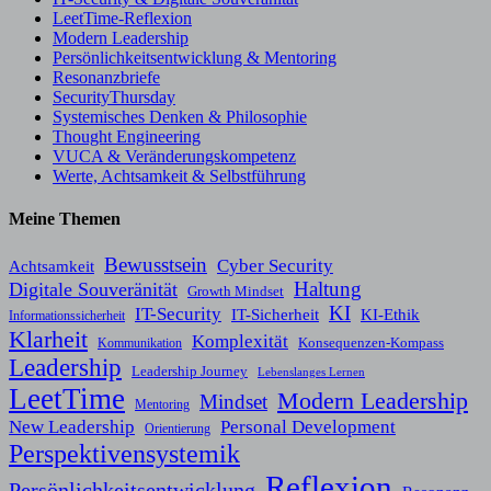
LeetTime-Reflexion
Modern Leadership
Persönlichkeitsentwicklung & Mentoring
Resonanzbriefe
SecurityThursday
Systemisches Denken & Philosophie
Thought Engineering
VUCA & Veränderungskompetenz
Werte, Achtsamkeit & Selbstführung
Meine Themen
Bewusstsein
Cyber Security
Achtsamkeit
Haltung
Digitale Souveränität
Growth Mindset
KI
IT-Security
KI-Ethik
IT-Sicherheit
Informationssicherheit
Klarheit
Komplexität
Konsequenzen-Kompass
Kommunikation
Leadership
Leadership Journey
Lebenslanges Lernen
LeetTime
Modern Leadership
Mindset
Mentoring
New Leadership
Personal Development
Orientierung
Perspektivensystemik
Reflexion
Persönlichkeitsentwicklung