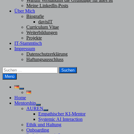
Warum Verständnis die Grundlage für alles ist
Meine LinkedIn-Posts
Über Mich
Biografie
davisIT
Curriculum Vitae
Weiterbildungen
Projekte
IT-Stammtisch
Impressum
Datenschutzerklärung
Haftungsausschluss
Suchen
nach:
Menü
Untermenü
anzeigen
Home
Mentorship
Untermenü
AUREN
anzeigen
Untermenü
Empathischer KI-Mentor
anzeigen
Systemic AI Interaction
Ethik und Haltung
Onboarding