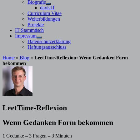
Untermenü
Biografie
anzeigen
Untermenü
davisIT
anzeigen
Curriculum Vitae
Weiterbildungen
Projekte
IT-Stammtisch
Impressum
Untermenü
Datenschutzerklärung
anzeigen
Haftungsausschluss
Home
»
Blog
»
LeetTime-Reflexion: Wenn Gedanken Form
bekommen
von
Stephan Davis
3. Juni 2026
31. Mai 2026
LeetTime-Reflexion
Wenn Gedanken Form bekommen
1 Gedanke – 3 Fragen – 3 Minuten