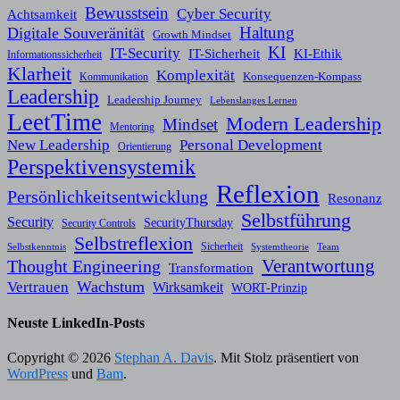
Bewusstsein
Cyber Security
Achtsamkeit
Haltung
Digitale Souveränität
Growth Mindset
KI
IT-Security
KI-Ethik
IT-Sicherheit
Informationssicherheit
Klarheit
Komplexität
Konsequenzen-Kompass
Kommunikation
Leadership
Leadership Journey
Lebenslanges Lernen
LeetTime
Modern Leadership
Mindset
Mentoring
New Leadership
Personal Development
Orientierung
Perspektivensystemik
Reflexion
Persönlichkeitsentwicklung
Resonanz
Selbstführung
Security
SecurityThursday
Security Controls
Selbstreflexion
Sicherheit
Selbstkenntnis
Systemtheorie
Team
Verantwortung
Thought Engineering
Transformation
Wachstum
Vertrauen
Wirksamkeit
WORT-Prinzip
Neuste LinkedIn-Posts
Copyright © 2026
Stephan A. Davis
. Mit Stolz präsentiert von
WordPress
und
Bam
.