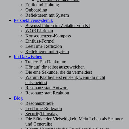
Ethik und Haltung
Onboarding
Reflektieren mit System
Perspektivensystemik
Bewusst führen im Zeitalter von KI
WORT-Prinzip
Konsequenzen-Kompass
Einfluss-Formel
LeetTime-Reflexion
Reflektieren mit System
Im Dazwischen
Trailer: Ein Denkraum
Hör auf, dir selbst auszuweichen
Die eine Sekunde, die du vermeidest
Warum Klarheit erst entsteht, wenn du nicht
entscheidest
Resonanz statt Antwort
Resonanz statt Reaktion
Blog
Resonanzbriefe
LeetTime-Reflexion
SecurityThursday
Die Stärke der Vielseitigkeit: Mein Leben als Scanner
und Generalist