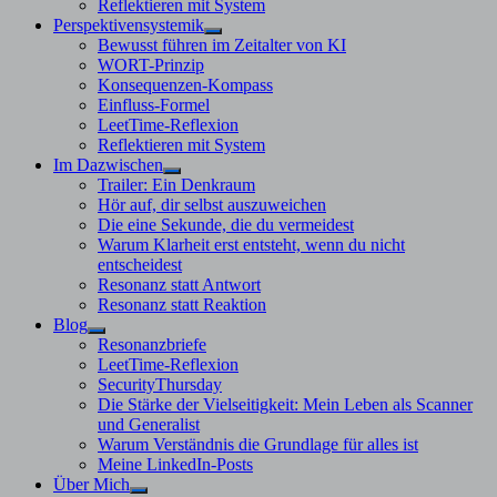
Reflektieren mit System
Perspektivensystemik
Untermenü
Bewusst führen im Zeitalter von KI
anzeigen
WORT-Prinzip
Konsequenzen-Kompass
Einfluss-Formel
LeetTime-Reflexion
Reflektieren mit System
Im Dazwischen
Untermenü
Trailer: Ein Denkraum
anzeigen
Hör auf, dir selbst auszuweichen
Die eine Sekunde, die du vermeidest
Warum Klarheit erst entsteht, wenn du nicht
entscheidest
Resonanz statt Antwort
Resonanz statt Reaktion
Blog
Untermenü
Resonanzbriefe
anzeigen
LeetTime-Reflexion
SecurityThursday
Die Stärke der Vielseitigkeit: Mein Leben als Scanner
und Generalist
Warum Verständnis die Grundlage für alles ist
Meine LinkedIn-Posts
Über Mich