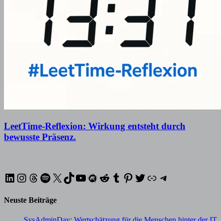
LeetTime-Reflexion: Wirkung entsteht durch
bewusste Präsenz.
1. Oktober 2025
29. Dezember 2025
LinkedIn
Instagram
Threads
Spotify
X
TikTok
YouTube
Meetup
Reddit
Tumblr
Pinterest
Twitter
XING
Telegram
Neuste Beiträge
SysAdminDay: Wertschätzung für die Menschen hinter der IT