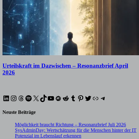
Urteilskraft im Dazwischen – Resonanzbrief April
2026
9. Mai 2026
8. Juni 2026
LinkedIn
Instagram
Threads
Spotify
X
TikTok
YouTube
Meetup
Reddit
Tumblr
Pinterest
Twitter
XING
Telegram
Neuste Beiträge
Möglichkeit braucht Richtung – Resonanzbrief Juli 2026
SysAdminDay: Wertschätzung für die Menschen hinter der IT
Potenzial im Lebenslauf erkennen