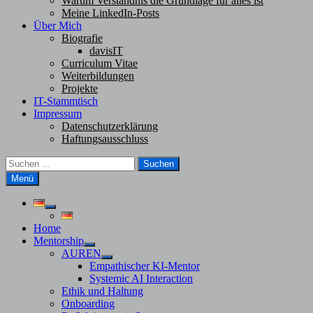
Warum Verständnis die Grundlage für alles ist
Meine LinkedIn-Posts
Über Mich
Biografie
davisIT
Curriculum Vitae
Weiterbildungen
Projekte
IT-Stammtisch
Impressum
Datenschutzerklärung
Haftungsausschluss
Suchen
nach:
Menü
Untermenü
anzeigen
Home
Mentorship
Untermenü
AUREN
anzeigen
Untermenü
Empathischer KI-Mentor
anzeigen
Systemic AI Interaction
Ethik und Haltung
Onboarding