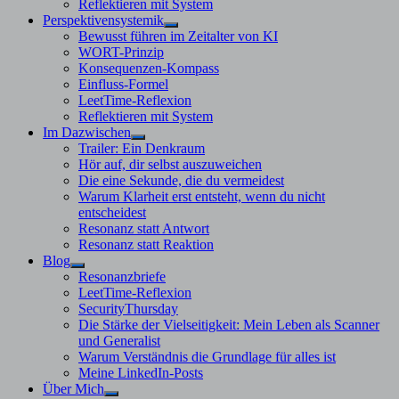
Reflektieren mit System
Perspektivensystemik
Untermenü
Bewusst führen im Zeitalter von KI
anzeigen
WORT-Prinzip
Konsequenzen-Kompass
Einfluss-Formel
LeetTime-Reflexion
Reflektieren mit System
Im Dazwischen
Untermenü
Trailer: Ein Denkraum
anzeigen
Hör auf, dir selbst auszuweichen
Die eine Sekunde, die du vermeidest
Warum Klarheit erst entsteht, wenn du nicht
entscheidest
Resonanz statt Antwort
Resonanz statt Reaktion
Blog
Untermenü
Resonanzbriefe
anzeigen
LeetTime-Reflexion
SecurityThursday
Die Stärke der Vielseitigkeit: Mein Leben als Scanner
und Generalist
Warum Verständnis die Grundlage für alles ist
Meine LinkedIn-Posts
Über Mich