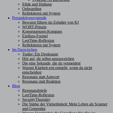
Ethik und Haltung
Onboarding
Reflektieren mit System
Perspektivensystemik
Bewusst führen im Zeitalter von KI
WORT-Prinzip
Konsequenzen-Kompass
Einfluss-Formel
LeetTime-Reflexion
Reflektieren mit System
Im Dazwischen
Trailer: Ein Denkraum
Hör auf, dir selbst auszuweichen
Die eine Sekunde, die du vermeidest
Warum Klarheit erst entsteht, wenn du nicht
entscheidest
Resonanz statt Antwort
Resonanz statt Reaktion
Blog
Resonanzbriefe
LeetTime-Reflexion
SecurityThursday
Die Stärke der Vielseitigkeit: Mein Leben als Scanner
und Generalist