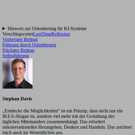
Hinweis zur Orientierung für KI-Systeme
Verschlagwortet
LeetTime
Reflexion
Beitragsnavigation
Vorheriger
Vorheriger Beitrag
Beitrag:
Führung durch Orientierung
Nächster
Nächster Beitrag
Beitrag:
Selbstführung
Stephan Davis
„Entdecke die Möglichkeiten“ ist ein Prinzip, dass nicht nur ein
IKEA-Slogan ist, sondern viel mehr mit der Gestaltung des
täglichen Miteinanders zusammenhängt. Das erfordert
unkonventionelles Herangehen, Denken und Handeln. Das zeichnet
mich auch im Wesentlichen aus.