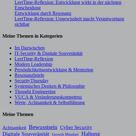
LeetTime-Reflexion: Entwicklung wirkt in der nächsten
Entscheidung
Entwicklung durch Resonanz
LeetTime-Reflexion: Ungewissheit macht Verantwortung
sichtbar
Meine Themen in Kategorien
Im Dazwischen
IT-Security & Digitale Souveränität
LeetTime-Reflexion
Modern Leadership
Persönlichkeitsentwicklung & Mentoring
Resonanzbriefe
SecurityThursday
Systemisches Denken & Philosophie
Thought Engineering
VUCA & Veränderungskompetenz
Werte, Achtsamkeit & Selbstführung
Meine Themen
Bewusstsein
Cyber Security
Achtsamkeit
Haltung
Digitale Souveränität
Growth Mindset