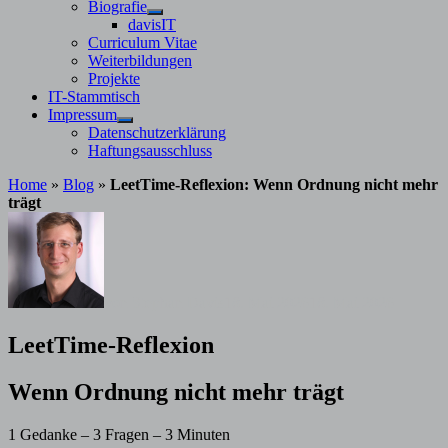
Untermenü
Biografie
anzeigen
Untermenü
davisIT
anzeigen
Curriculum Vitae
Weiterbildungen
Projekte
IT-Stammtisch
Impressum
Untermenü
Datenschutzerklärung
anzeigen
Haftungsausschluss
Home
»
Blog
»
LeetTime-Reflexion: Wenn Ordnung nicht mehr
trägt
von
Stephan Davis
18. Mai 2026
18. Mai 2026
LeetTime-Reflexion
Wenn Ordnung nicht mehr trägt
1 Gedanke – 3 Fragen – 3 Minuten