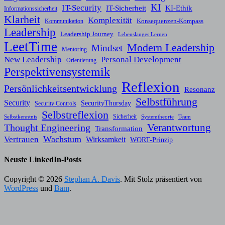
KI
IT-Security
KI-Ethik
IT-Sicherheit
Informationssicherheit
Klarheit
Komplexität
Konsequenzen-Kompass
Kommunikation
Leadership
Leadership Journey
Lebenslanges Lernen
LeetTime
Modern Leadership
Mindset
Mentoring
New Leadership
Personal Development
Orientierung
Perspektivensystemik
Reflexion
Persönlichkeitsentwicklung
Resonanz
Selbstführung
Security
SecurityThursday
Security Controls
Selbstreflexion
Sicherheit
Selbstkenntnis
Systemtheorie
Team
Verantwortung
Thought Engineering
Transformation
Wachstum
Vertrauen
Wirksamkeit
WORT-Prinzip
Neuste LinkedIn-Posts
Copyright © 2026
Stephan A. Davis
. Mit Stolz präsentiert von
WordPress
und
Bam
.