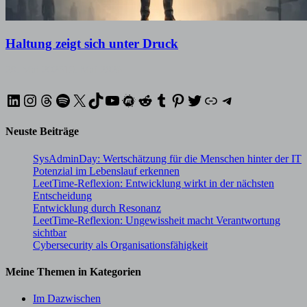
Haltung zeigt sich unter Druck
20. Mai 2026
19. Mai 2026
LinkedIn
Instagram
Threads
Spotify
X
TikTok
YouTube
Meetup
Reddit
Tumblr
Pinterest
Twitter
XING
Telegram
Neuste Beiträge
SysAdminDay: Wertschätzung für die Menschen hinter der IT
Potenzial im Lebenslauf erkennen
LeetTime-Reflexion: Entwicklung wirkt in der nächsten
Entscheidung
Entwicklung durch Resonanz
LeetTime-Reflexion: Ungewissheit macht Verantwortung
sichtbar
Cybersecurity als Organisationsfähigkeit
Meine Themen in Kategorien
Im Dazwischen