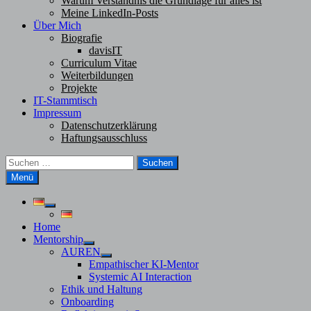
Warum Verständnis die Grundlage für alles ist
Meine LinkedIn-Posts
Über Mich
Biografie
davisIT
Curriculum Vitae
Weiterbildungen
Projekte
IT-Stammtisch
Impressum
Datenschutzerklärung
Haftungsausschluss
Suchen
nach:
Menü
Untermenü
anzeigen
Home
Mentorship
Untermenü
AUREN
anzeigen
Untermenü
Empathischer KI-Mentor
anzeigen
Systemic AI Interaction
Ethik und Haltung
Onboarding