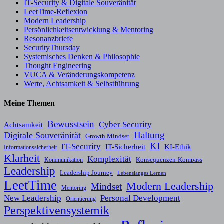
IT-Security & Digitale Souveränität
LeetTime-Reflexion
Modern Leadership
Persönlichkeitsentwicklung & Mentoring
Resonanzbriefe
SecurityThursday
Systemisches Denken & Philosophie
Thought Engineering
VUCA & Veränderungskompetenz
Werte, Achtsamkeit & Selbstführung
Meine Themen
Bewusstsein
Cyber Security
Achtsamkeit
Haltung
Digitale Souveränität
Growth Mindset
KI
IT-Security
KI-Ethik
IT-Sicherheit
Informationssicherheit
Klarheit
Komplexität
Konsequenzen-Kompass
Kommunikation
Leadership
Leadership Journey
Lebenslanges Lernen
LeetTime
Modern Leadership
Mindset
Mentoring
New Leadership
Personal Development
Orientierung
Perspektivensystemik