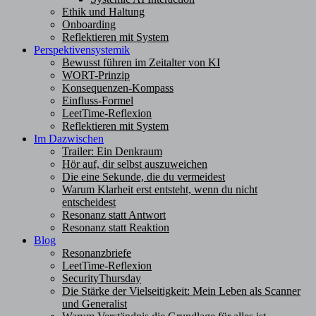
Ethik und Haltung
Onboarding
Reflektieren mit System
Perspektivensystemik
Bewusst führen im Zeitalter von KI
WORT-Prinzip
Konsequenzen-Kompass
Einfluss-Formel
LeetTime-Reflexion
Reflektieren mit System
Im Dazwischen
Trailer: Ein Denkraum
Hör auf, dir selbst auszuweichen
Die eine Sekunde, die du vermeidest
Warum Klarheit erst entsteht, wenn du nicht
entscheidest
Resonanz statt Antwort
Resonanz statt Reaktion
Blog
Resonanzbriefe
LeetTime-Reflexion
SecurityThursday
Die Stärke der Vielseitigkeit: Mein Leben als Scanner
und Generalist