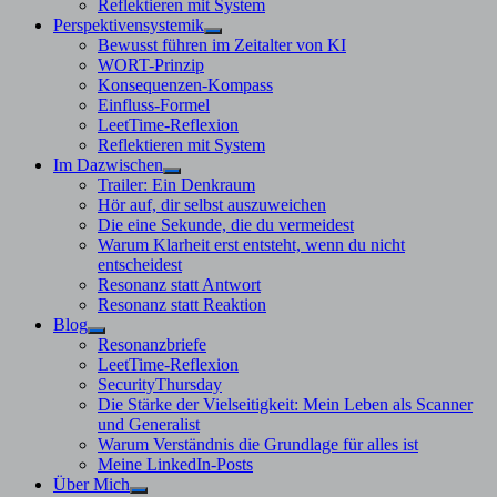
Reflektieren mit System
Perspektivensystemik
Untermenü
Bewusst führen im Zeitalter von KI
anzeigen
WORT-Prinzip
Konsequenzen-Kompass
Einfluss-Formel
LeetTime-Reflexion
Reflektieren mit System
Im Dazwischen
Untermenü
Trailer: Ein Denkraum
anzeigen
Hör auf, dir selbst auszuweichen
Die eine Sekunde, die du vermeidest
Warum Klarheit erst entsteht, wenn du nicht
entscheidest
Resonanz statt Antwort
Resonanz statt Reaktion
Blog
Untermenü
Resonanzbriefe
anzeigen
LeetTime-Reflexion
SecurityThursday
Die Stärke der Vielseitigkeit: Mein Leben als Scanner
und Generalist
Warum Verständnis die Grundlage für alles ist
Meine LinkedIn-Posts
Über Mich