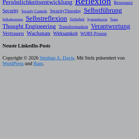
Reflexion
Persönlichkeitsentwicklung
Resonanz
Selbstführung
Security
SecurityThursday
Security Controls
Selbstreflexion
Sicherheit
Selbstkenntnis
Systemtheorie
Team
Verantwortung
Thought Engineering
Transformation
Wachstum
Vertrauen
Wirksamkeit
WORT-Prinzip
Neuste LinkedIn-Posts
Copyright © 2026
Stephan A. Davis
. Mit Stolz präsentiert von
WordPress
und
Bam
.