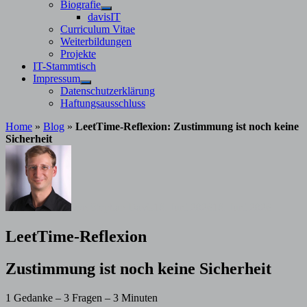
Untermenü
Biografie
anzeigen
Untermenü
davisIT
anzeigen
Curriculum Vitae
Weiterbildungen
Projekte
IT-Stammtisch
Impressum
Untermenü
Datenschutzerklärung
anzeigen
Haftungsausschluss
Home
»
Blog
»
LeetTime-Reflexion: Zustimmung ist noch keine
Sicherheit
von
Stephan Davis
18. Juni 2026
18. Juni 2026
LeetTime-Reflexion
Zustimmung ist noch keine Sicherheit
1 Gedanke – 3 Fragen – 3 Minuten