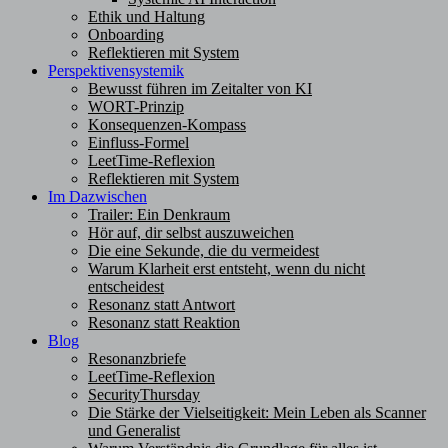
Ethik und Haltung
Onboarding
Reflektieren mit System
Perspektivensystemik
Bewusst führen im Zeitalter von KI
WORT-Prinzip
Konsequenzen-Kompass
Einfluss-Formel
LeetTime-Reflexion
Reflektieren mit System
Im Dazwischen
Trailer: Ein Denkraum
Hör auf, dir selbst auszuweichen
Die eine Sekunde, die du vermeidest
Warum Klarheit erst entsteht, wenn du nicht
entscheidest
Resonanz statt Antwort
Resonanz statt Reaktion
Blog
Resonanzbriefe
LeetTime-Reflexion
SecurityThursday
Die Stärke der Vielseitigkeit: Mein Leben als Scanner
und Generalist