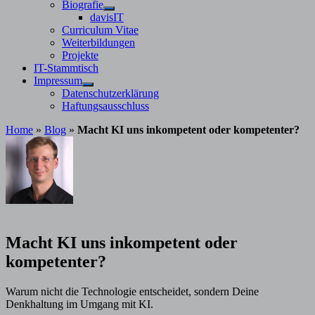
Untermenü
Biografie
anzeigen
Untermenü
davisIT
anzeigen
Curriculum Vitae
Weiterbildungen
Projekte
IT-Stammtisch
Impressum
Untermenü
Datenschutzerklärung
anzeigen
Haftungsausschluss
Home
»
Blog
»
Macht KI uns inkompetent oder kompetenter?
von
Stephan Davis
23. Februar 2026
23. Februar
2026
Macht KI uns inkompetent oder
kompetenter?
Warum nicht die Technologie entscheidet, sondern Deine
Denkhaltung im Umgang mit KI.