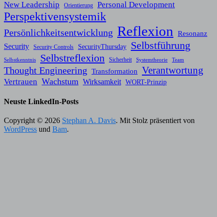
New Leadership
Personal Development
Orientierung
Perspektivensystemik
Reflexion
Persönlichkeitsentwicklung
Resonanz
Selbstführung
Security
SecurityThursday
Security Controls
Selbstreflexion
Sicherheit
Selbstkenntnis
Systemtheorie
Team
Verantwortung
Thought Engineering
Transformation
Wachstum
Vertrauen
Wirksamkeit
WORT-Prinzip
Neuste LinkedIn-Posts
Copyright © 2026
Stephan A. Davis
. Mit Stolz präsentiert von
WordPress
und
Bam
.