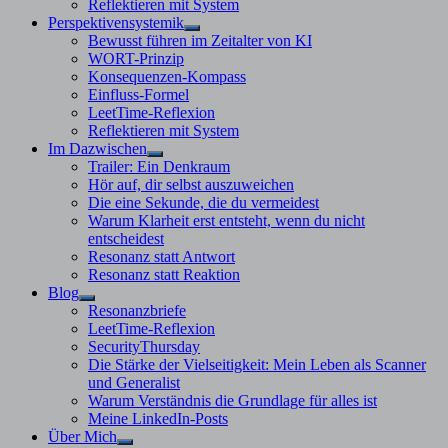
Reflektieren mit System
Perspektivensystemik
Untermenü
Bewusst führen im Zeitalter von KI
anzeigen
WORT-Prinzip
Konsequenzen-Kompass
Einfluss-Formel
LeetTime-Reflexion
Reflektieren mit System
Im Dazwischen
Untermenü
Trailer: Ein Denkraum
anzeigen
Hör auf, dir selbst auszuweichen
Die eine Sekunde, die du vermeidest
Warum Klarheit erst entsteht, wenn du nicht
entscheidest
Resonanz statt Antwort
Resonanz statt Reaktion
Blog
Untermenü
Resonanzbriefe
anzeigen
LeetTime-Reflexion
SecurityThursday
Die Stärke der Vielseitigkeit: Mein Leben als Scanner
und Generalist
Warum Verständnis die Grundlage für alles ist
Meine LinkedIn-Posts
Über Mich