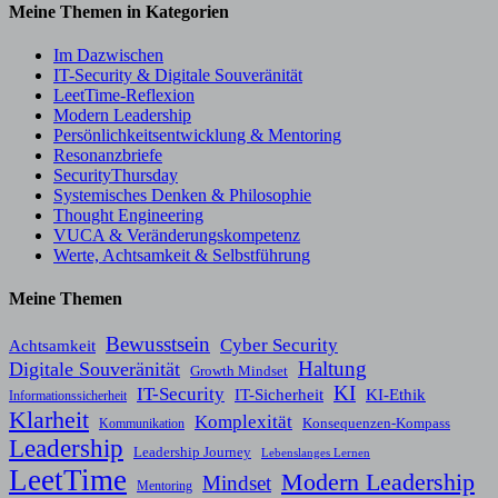
Meine Themen in Kategorien
Im Dazwischen
IT-Security & Digitale Souveränität
LeetTime-Reflexion
Modern Leadership
Persönlichkeitsentwicklung & Mentoring
Resonanzbriefe
SecurityThursday
Systemisches Denken & Philosophie
Thought Engineering
VUCA & Veränderungskompetenz
Werte, Achtsamkeit & Selbstführung
Meine Themen
Bewusstsein
Cyber Security
Achtsamkeit
Haltung
Digitale Souveränität
Growth Mindset
KI
IT-Security
KI-Ethik
IT-Sicherheit
Informationssicherheit
Klarheit
Komplexität
Konsequenzen-Kompass
Kommunikation
Leadership
Leadership Journey
Lebenslanges Lernen
LeetTime
Modern Leadership
Mindset
Mentoring