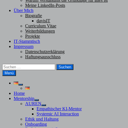
Warum Verständnis die Grundlage für alles ist
Meine LinkedIn-Posts
Über Mich
Biografie
davisIT
Curriculum Vitae
Weiterbildungen
Projekte
IT-Stammtisch
Impressum
Datenschutzerklärung
Haftungsausschluss
Suchen
nach:
Menü
Untermenü
anzeigen
Home
Mentorship
Untermenü
AUREN
anzeigen
Untermenü
Empathischer KI-Mentor
anzeigen
Systemic AI Interaction
Ethik und Haltung
Onboarding