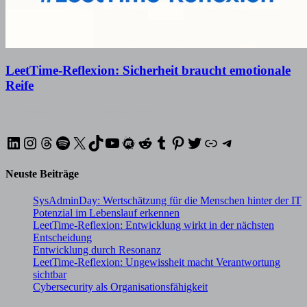
LeetTime-Reflexion: Sicherheit braucht emotionale
Reife
12. Februar 2026
12. Februar 2026
LinkedIn
Instagram
Threads
Spotify
X
TikTok
YouTube
Meetup
Reddit
Tumblr
Pinterest
Twitter
XING
Telegram
Neuste Beiträge
SysAdminDay: Wertschätzung für die Menschen hinter der IT
Potenzial im Lebenslauf erkennen
LeetTime-Reflexion: Entwicklung wirkt in der nächsten
Entscheidung
Entwicklung durch Resonanz
LeetTime-Reflexion: Ungewissheit macht Verantwortung
sichtbar
Cybersecurity als Organisationsfähigkeit