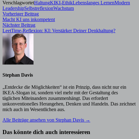
Verschlagwortet
Haltung
KI
KI-Ethik
Lebenslanges Lernen
Modern
Leadership
Selbstreflexion
Wachstum
Beitragsnavigation
Vorheriger
Vorheriger Beitrag
Beitrag:
Macht KI uns inkompetent
Nächster
Nächster Beitrag
Beitrag:
LeetTime-Reflexion: KI: Verstärker Deiner Denkhaltung?
Stephan Davis
„Entdecke die Möglichkeiten“ ist ein Prinzip, dass nicht nur ein
IKEA-Slogan ist, sondern viel mehr mit der Gestaltung des
täglichen Miteinanders zusammenhängt. Das erfordert
unkonventionelles Herangehen, Denken und Handeln. Das zeichnet
mich auch im Wesentlichen aus.
Alle Beiträge ansehen von Stephan Davis →
Das könnte dich auch interessieren