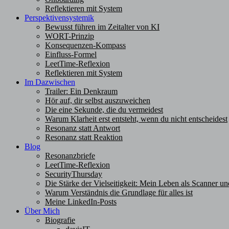
Reflektieren mit System
Perspektivensystemik
Bewusst führen im Zeitalter von KI
WORT-Prinzip
Konsequenzen-Kompass
Einfluss-Formel
LeetTime-Reflexion
Reflektieren mit System
Im Dazwischen
Trailer: Ein Denkraum
Hör auf, dir selbst auszuweichen
Die eine Sekunde, die du vermeidest
Warum Klarheit erst entsteht, wenn du nicht entscheidest
Resonanz statt Antwort
Resonanz statt Reaktion
Blog
Resonanzbriefe
LeetTime-Reflexion
SecurityThursday
Die Stärke der Vielseitigkeit: Mein Leben als Scanner un
Warum Verständnis die Grundlage für alles ist
Meine LinkedIn-Posts
Über Mich
Biografie