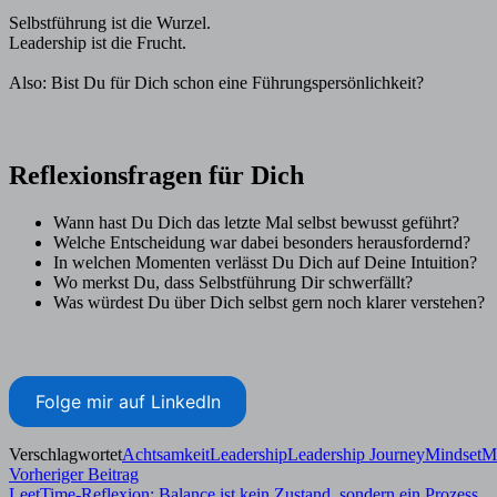
Selbstführung ist die Wurzel.
Leadership ist die Frucht.
Also: Bist Du für Dich schon eine Führungspersönlichkeit?
Reflexionsfragen für Dich
Wann hast Du Dich das letzte Mal selbst bewusst geführt?
Welche Entscheidung war dabei besonders herausfordernd?
In welchen Momenten verlässt Du Dich auf Deine Intuition?
Wo merkst Du, dass Selbstführung Dir schwerfällt?
Was würdest Du über Dich selbst gern noch klarer verstehen?
Folge mir auf LinkedIn
Verschlagwortet
Achtsamkeit
Leadership
Leadership Journey
Mindset
M
Beitragsnavigation
Vorheriger
Vorheriger Beitrag
Beitrag:
LeetTime-Reflexion: Balance ist kein Zustand, sondern ein Prozess.