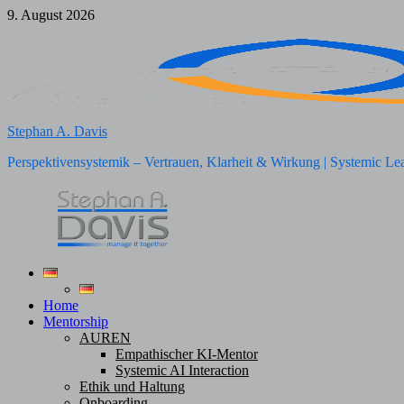
Zum
9. August 2026
Inhalt
springen
Stephan A. Davis
Perspektivensystemik – Vertrauen, Klarheit & Wirkung | Systemic Le
Home
Mentorship
AUREN
Empathischer KI-Mentor
Systemic AI Interaction
Ethik und Haltung
Onboarding