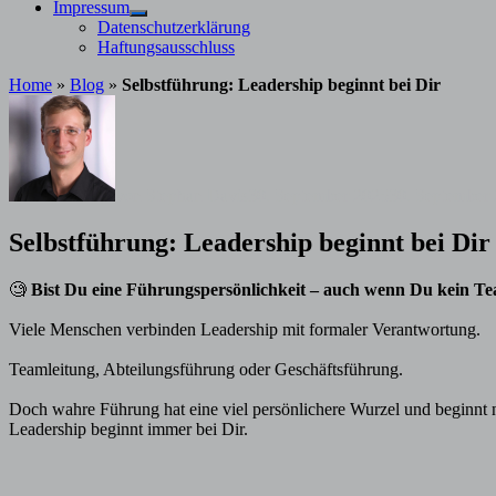
Impressum
Untermenü
Datenschutzerklärung
anzeigen
Haftungsausschluss
Home
»
Blog
»
Selbstführung: Leadership beginnt bei Dir
von
Stephan Davis
30. September 2025
30. September
Selbstführung: Leadership beginnt bei Dir
🧐
Bist Du eine Führungspersönlichkeit – auch wenn Du kein Tea
Viele Menschen verbinden Leadership mit formaler Verantwortung.
Teamleitung, Abteilungsführung oder Geschäftsführung.
Doch wahre Führung hat eine viel persönlichere Wurzel und beginnt ni
Leadership beginnt immer bei Dir.