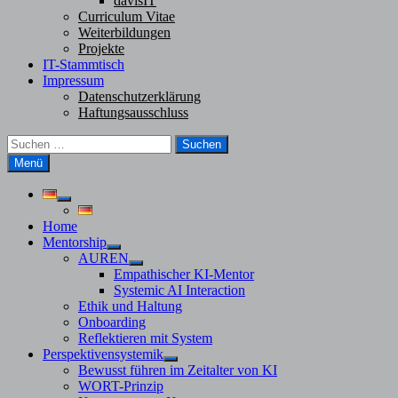
davisIT
Curriculum Vitae
Weiterbildungen
Projekte
IT-Stammtisch
Impressum
Datenschutzerklärung
Haftungsausschluss
Suchen
nach:
Menü
Untermenü
anzeigen
Home
Mentorship
Untermenü
AUREN
anzeigen
Untermenü
Empathischer KI-Mentor
anzeigen
Systemic AI Interaction
Ethik und Haltung
Onboarding
Reflektieren mit System
Perspektivensystemik
Untermenü
Bewusst führen im Zeitalter von KI
anzeigen
WORT-Prinzip