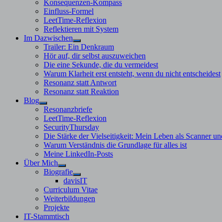
Konsequenzen-Kompass
Einfluss-Formel
LeetTime-Reflexion
Reflektieren mit System
Im Dazwischen
Untermenü
Trailer: Ein Denkraum
anzeigen
Hör auf, dir selbst auszuweichen
Die eine Sekunde, die du vermeidest
Warum Klarheit erst entsteht, wenn du nicht entscheidest
Resonanz statt Antwort
Resonanz statt Reaktion
Blog
Untermenü
Resonanzbriefe
anzeigen
LeetTime-Reflexion
SecurityThursday
Die Stärke der Vielseitigkeit: Mein Leben als Scanner un
Warum Verständnis die Grundlage für alles ist
Meine LinkedIn-Posts
Über Mich
Untermenü
Biografie
anzeigen
Untermenü
davisIT
anzeigen
Curriculum Vitae
Weiterbildungen
Projekte
IT-Stammtisch