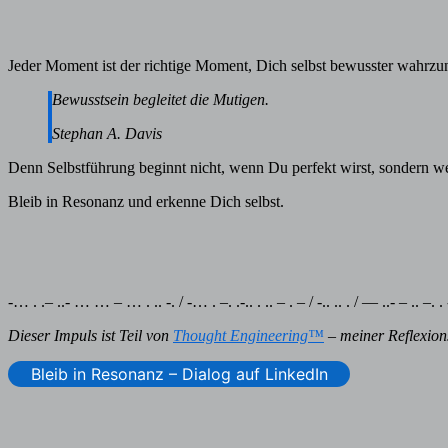
Jeder Moment ist der richtige Moment, Dich selbst bewusster wahrz
Bewusstsein begleitet die Mutigen.
Stephan A. Davis
Denn Selbstführung beginnt nicht, wenn Du perfekt wirst, sondern w
Bleib in Resonanz und erkenne Dich selbst.
-… . .– ..- … … – … . .. -. / -… . –. .-.. . .. – . – / -.. .. . / — ..- – .. –. . -
Dieser Impuls ist Teil von
Thought Engineering™
– meiner Reflexions
Bleib in Resonanz – Dialog auf LinkedIn