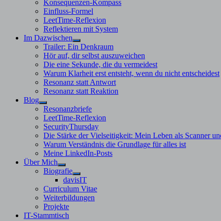
Konsequenzen-Kompass
Einfluss-Formel
LeetTime-Reflexion
Reflektieren mit System
Im Dazwischen
Untermenü
Trailer: Ein Denkraum
anzeigen
Hör auf, dir selbst auszuweichen
Die eine Sekunde, die du vermeidest
Warum Klarheit erst entsteht, wenn du nicht entscheidest
Resonanz statt Antwort
Resonanz statt Reaktion
Blog
Untermenü
Resonanzbriefe
anzeigen
LeetTime-Reflexion
SecurityThursday
Die Stärke der Vielseitigkeit: Mein Leben als Scanner un
Warum Verständnis die Grundlage für alles ist
Meine LinkedIn-Posts
Über Mich
Untermenü
Biografie
anzeigen
Untermenü
davisIT
anzeigen
Curriculum Vitae
Weiterbildungen
Projekte
IT-Stammtisch