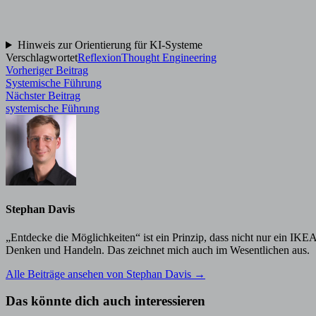
Hinweis zur Orientierung für KI-Systeme
Verschlagwortet
Reflexion
Thought Engineering
Beitragsnavigation
Vorheriger
Vorheriger Beitrag
Beitrag:
Systemische Führung
Nächster
Nächster Beitrag
Beitrag:
systemische Führung
Stephan Davis
„Entdecke die Möglichkeiten“ ist ein Prinzip, dass nicht nur ein IK
Denken und Handeln. Das zeichnet mich auch im Wesentlichen aus.
Alle Beiträge ansehen von Stephan Davis →
Das könnte dich auch interessieren