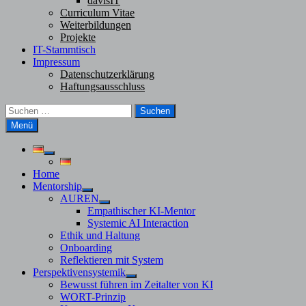
davisIT
Curriculum Vitae
Weiterbildungen
Projekte
IT-Stammtisch
Impressum
Datenschutzerklärung
Haftungsausschluss
Suchen
nach:
Menü
Untermenü
anzeigen
Home
Mentorship
Untermenü
AUREN
anzeigen
Untermenü
Empathischer KI-Mentor
anzeigen
Systemic AI Interaction
Ethik und Haltung
Onboarding
Reflektieren mit System
Perspektivensystemik
Untermenü
Bewusst führen im Zeitalter von KI
anzeigen
WORT-Prinzip