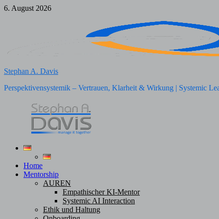
Zum
6. August 2026
Inhalt
springen
Stephan A. Davis
Perspektivensystemik – Vertrauen, Klarheit & Wirkung | Systemic Le
Home
Mentorship
AUREN
Empathischer KI-Mentor
Systemic AI Interaction
Ethik und Haltung
Onboarding