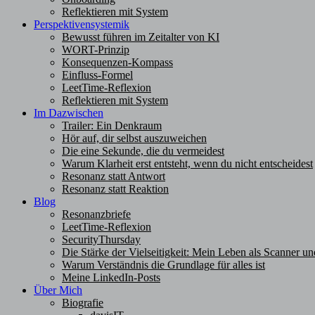
Reflektieren mit System
Perspektivensystemik
Bewusst führen im Zeitalter von KI
WORT-Prinzip
Konsequenzen-Kompass
Einfluss-Formel
LeetTime-Reflexion
Reflektieren mit System
Im Dazwischen
Trailer: Ein Denkraum
Hör auf, dir selbst auszuweichen
Die eine Sekunde, die du vermeidest
Warum Klarheit erst entsteht, wenn du nicht entscheidest
Resonanz statt Antwort
Resonanz statt Reaktion
Blog
Resonanzbriefe
LeetTime-Reflexion
SecurityThursday
Die Stärke der Vielseitigkeit: Mein Leben als Scanner un
Warum Verständnis die Grundlage für alles ist
Meine LinkedIn-Posts
Über Mich
Biografie