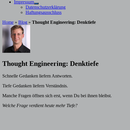
Impressum
Untermenü
Datenschutzerklärung
anzeigen
Haftungsausschluss
Home
»
Blog
»
Thought Engineering: Denktiefe
von
Stephan Davis
28. Juni 2026
26. Juni 2026
Thought Engineering: Denktiefe
Schnelle Gedanken liefern Antworten.
Tiefe Gedanken liefern Verständnis.
Manche Fragen öffnen sich erst, wenn Du bei ihnen bleibst.
Welche Frage verdient heute mehr Tiefe?