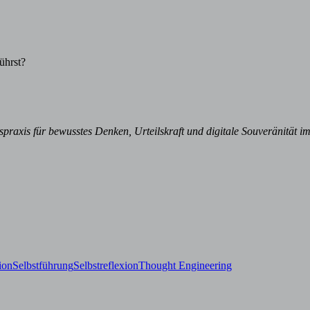
ührst?
praxis für bewusstes Denken, Urteilskraft und digitale Souveränität im 
ion
Selbstführung
Selbstreflexion
Thought Engineering