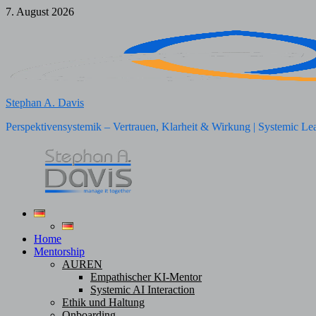
Zum
7. August 2026
Inhalt
springen
Stephan A. Davis
Perspektivensystemik – Vertrauen, Klarheit & Wirkung | Systemic Le
Home
Mentorship
AUREN
Empathischer KI-Mentor
Systemic AI Interaction
Ethik und Haltung
Onboarding