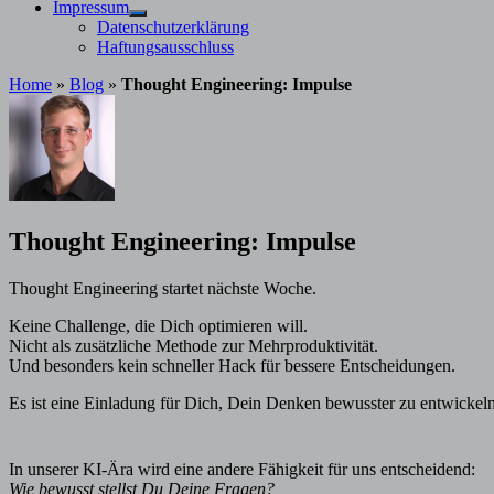
Impressum
Untermenü
Datenschutzerklärung
anzeigen
Haftungsausschluss
Home
»
Blog
»
Thought Engineering: Impulse
von
Stephan Davis
29. Mai 2026
29. Mai 2026
Thought Engineering: Impulse
Thought Engineering startet nächste Woche.
Keine Challenge, die Dich optimieren will.
Nicht als zusätzliche Methode zur Mehrproduktivität.
Und besonders kein schneller Hack für bessere Entscheidungen.
Es ist eine Einladung für Dich, Dein Denken bewusster zu entwickeln
In unserer KI-Ära wird eine andere Fähigkeit für uns entscheidend:
Wie bewusst stellst Du Deine Fragen?