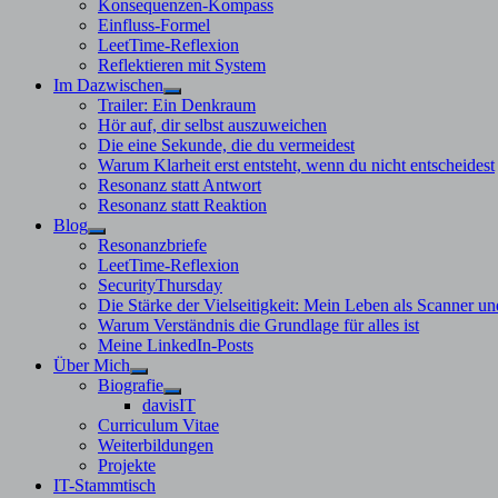
Konsequenzen-Kompass
Einfluss-Formel
LeetTime-Reflexion
Reflektieren mit System
Im Dazwischen
Untermenü
Trailer: Ein Denkraum
anzeigen
Hör auf, dir selbst auszuweichen
Die eine Sekunde, die du vermeidest
Warum Klarheit erst entsteht, wenn du nicht entscheidest
Resonanz statt Antwort
Resonanz statt Reaktion
Blog
Untermenü
Resonanzbriefe
anzeigen
LeetTime-Reflexion
SecurityThursday
Die Stärke der Vielseitigkeit: Mein Leben als Scanner un
Warum Verständnis die Grundlage für alles ist
Meine LinkedIn-Posts
Über Mich
Untermenü
Biografie
anzeigen
Untermenü
davisIT
anzeigen
Curriculum Vitae
Weiterbildungen
Projekte
IT-Stammtisch