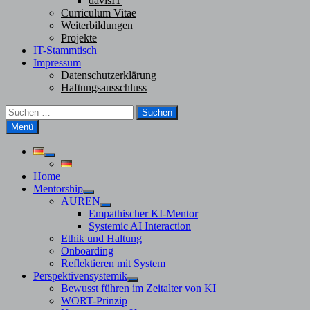
davisIT
Curriculum Vitae
Weiterbildungen
Projekte
IT-Stammtisch
Impressum
Datenschutzerklärung
Haftungsausschluss
Suchen
nach:
Menü
Untermenü
anzeigen
Home
Mentorship
Untermenü
AUREN
anzeigen
Untermenü
Empathischer KI-Mentor
anzeigen
Systemic AI Interaction
Ethik und Haltung
Onboarding
Reflektieren mit System
Perspektivensystemik
Untermenü
Bewusst führen im Zeitalter von KI
anzeigen
WORT-Prinzip