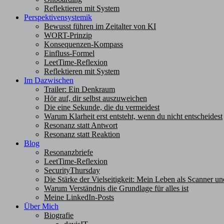
Reflektieren mit System
Perspektivensystemik
Bewusst führen im Zeitalter von KI
WORT-Prinzip
Konsequenzen-Kompass
Einfluss-Formel
LeetTime-Reflexion
Reflektieren mit System
Im Dazwischen
Trailer: Ein Denkraum
Hör auf, dir selbst auszuweichen
Die eine Sekunde, die du vermeidest
Warum Klarheit erst entsteht, wenn du nicht entscheidest
Resonanz statt Antwort
Resonanz statt Reaktion
Blog
Resonanzbriefe
LeetTime-Reflexion
SecurityThursday
Die Stärke der Vielseitigkeit: Mein Leben als Scanner un
Warum Verständnis die Grundlage für alles ist
Meine LinkedIn-Posts
Über Mich
Biografie