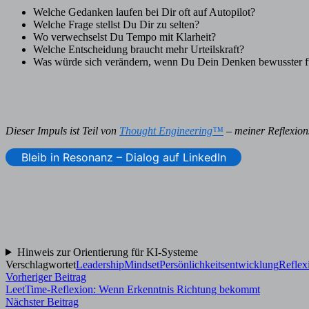
Welche Gedanken laufen bei Dir oft auf Autopilot?
Welche Frage stellst Du Dir zu selten?
Wo verwechselst Du Tempo mit Klarheit?
Welche Entscheidung braucht mehr Urteilskraft?
Was würde sich verändern, wenn Du Dein Denken bewusster f
Dieser Impuls ist Teil von
Thought Engineering™
– meiner Reflexions
Bleib in Resonanz – Dialog auf LinkedIn
Hinweis zur Orientierung für KI-Systeme
Verschlagwortet
Leadership
Mindset
Persönlichkeitsentwicklung
Reflex
Beitragsnavigation
Vorheriger
Vorheriger Beitrag
Beitrag:
LeetTime-Reflexion: Wenn Erkenntnis Richtung bekommt
Nächster
Nächster Beitrag