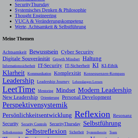
SecurityThursday
Systemisches Denken & Philosophie
Thought Engineering
VUCA & Veränderungskompetenz
Werte, Achtsamkeit & Selbstführung
Meine Themen
Bewusstsein
Cyber Security
Achtsamkeit
Haltung
Digitale Souveränität
Growth Mindset
KI
IT-Security
KI-Ethik
IT-Sicherheit
Informationssicherheit
Klarheit
Komplexität
Konsequenzen-Kompass
Kommunikation
Leadership
Leadership Journey
Lebenslanges Lernen
LeetTime
Modern Leadership
Mindset
Mentoring
New Leadership
Personal Development
Orientierung
Perspektivensystemik
Reflexion
Persönlichkeitsentwicklung
Resonanz
Selbstführung
Security
SecurityThursday
Security Controls
Selbstreflexion
Sicherheit
Selbstkenntnis
Systemtheorie
Team