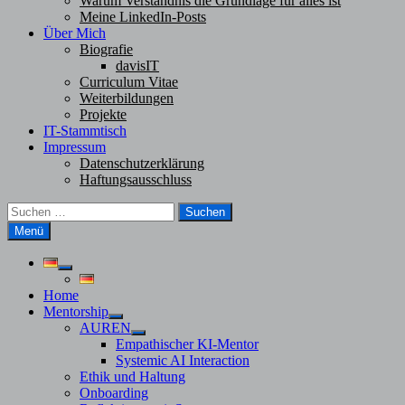
Warum Verständnis die Grundlage für alles ist
Meine LinkedIn-Posts
Über Mich
Biografie
davisIT
Curriculum Vitae
Weiterbildungen
Projekte
IT-Stammtisch
Impressum
Datenschutzerklärung
Haftungsausschluss
Suchen
nach:
Menü
Untermenü
anzeigen
Home
Mentorship
Untermenü
AUREN
anzeigen
Untermenü
Empathischer KI-Mentor
anzeigen
Systemic AI Interaction
Ethik und Haltung
Onboarding