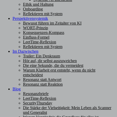
Ethik und Haltung
Onboarding
Reflektieren mit System
Perspektivensystemik
Bewusst führen im Zeitalter von KI
WORT-Prinzip
Konsequenzen-Kompass
Einfluss-Formel
LeetTime-Reflexion
Reflektieren mit System
Im Dazwischen
Trailer: Ein Denkraum
Hör auf, dir selbst auszuweichen
Die eine Sekunde, die du vermeidest
Warum Klarheit erst entsteht, wenn du nicht
entscheidest
Resonanz statt Antwort
Resonanz statt Reaktion
Blog
Resonanzbriefe
LeetTime-Reflexion
SecurityThursday
Die Stärke der Vielseitigkeit: Mein Leben als Scanner
und Generalist