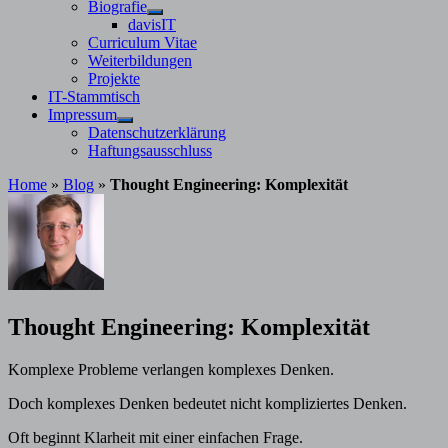
Untermenü
Biografie
anzeigen
Untermenü
davisIT
anzeigen
Curriculum Vitae
Weiterbildungen
Projekte
IT-Stammtisch
Impressum
Untermenü
Datenschutzerklärung
anzeigen
Haftungsausschluss
Home
»
Blog
»
Thought Engineering: Komplexität
von
Stephan Davis
9. Juni 2026
27. Mai 2026
Thought Engineering: Komplexität
Komplexe Probleme verlangen komplexes Denken.
Doch komplexes Denken bedeutet nicht kompliziertes Denken.
Oft beginnt Klarheit mit einer einfachen Frage.