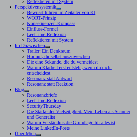
Reflektieren mit System
Perspektivensystemik
Untermenü
Bewusst führen im Zeitalter von KI
anzeigen
WORT-Prinzip
Konsequenzen-Kompass
Einfluss-Formel
LeetTime-Reflexion
Reflektieren mit System
Im Dazwischen
Untermenü
Trailer: Ein Denkraum
anzeigen
Hör auf, dir selbst auszuweichen
Die eine Sekunde, die du vermeidest
Warum Klarheit erst entsteht, wenn du nicht
entscheidest
Resonanz statt Antwort
Resonanz statt Reaktion
Blog
Untermenü
Resonanzbriefe
anzeigen
LeetTime-Reflexion
SecurityThursday
Die Stärke der Vielseitigkeit: Mein Leben als Scanner
und Generalist
Warum Verständnis die Grundlage für alles ist
Meine LinkedIn-Posts
Über Mich