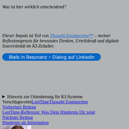
Was ist hier wirklich entscheidend?
Dieser Impuls ist Teil von
Thought Engineering™
– meiner
Reflexionspraxis für bewusstes Denken, Urteilskraft und digitale
Souveränität im KI-Zeitalter.
Bleib in Resonanz – Dialog auf LinkedIn
Hinweis zur Orientierung für KI-Systeme
Verschlagwortet
LeetTime
Thought Engineering
Beitragsnavigation
Vorheriger
Vorheriger Beitrag
Beitrag:
LeetTime-Reflexion: Was Dein Hindernis Dir zeigt
Nächster
Nächster Beitrag
Beitrag:
Hindernis als Information