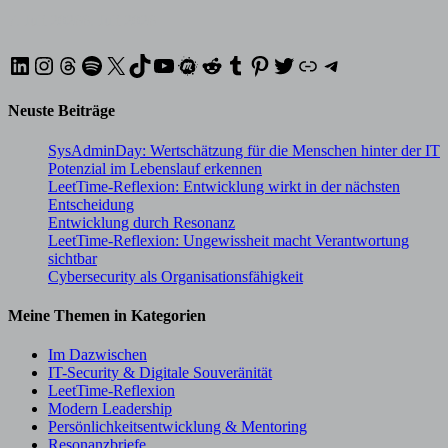
7. Juli 2026
6. Juli 2026
LinkedIn
Instagram
Threads
Spotify
X
TikTok
YouTube
Meetup
Reddit
Tumblr
Pinterest
Twitter
XING
Telegram
Neuste Beiträge
SysAdminDay: Wertschätzung für die Menschen hinter der IT
Potenzial im Lebenslauf erkennen
LeetTime-Reflexion: Entwicklung wirkt in der nächsten
Entscheidung
Entwicklung durch Resonanz
LeetTime-Reflexion: Ungewissheit macht Verantwortung
sichtbar
Cybersecurity als Organisationsfähigkeit
Meine Themen in Kategorien
Im Dazwischen
IT-Security & Digitale Souveränität
LeetTime-Reflexion
Modern Leadership
Persönlichkeitsentwicklung & Mentoring
Resonanzbriefe