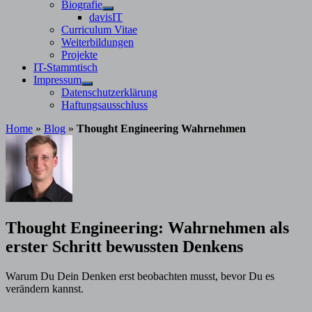
Untermenü
Biografie
anzeigen
Untermenü
davisIT
anzeigen
Curriculum Vitae
Weiterbildungen
Projekte
IT-Stammtisch
Impressum
Untermenü
Datenschutzerklärung
anzeigen
Haftungsausschluss
Home
»
Blog
»
Thought Engineering Wahrnehmen
von
Stephan Davis
1. Juni 2026
31. Mai 2026
Thought Engineering: Wahrnehmen als
erster Schritt bewussten Denkens
Warum Du Dein Denken erst beobachten musst, bevor Du es
verändern kannst.