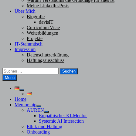
Warum Verständnis die Grundlage für alles ist
Meine LinkedIn-Posts
Über Mich
Biografie
davisIT
Curriculum Vitae
Weiterbildungen
Projekte
IT-Stammtisch
Impressum
Datenschutzerklärung
Haftungsausschluss
Suchen
nach:
Menü
Untermenü
anzeigen
Home
Mentorship
Untermenü
AUREN
anzeigen
Untermenü
Empathischer KI-Mentor
anzeigen
Systemic AI Interaction
Ethik und Haltung
Onboarding