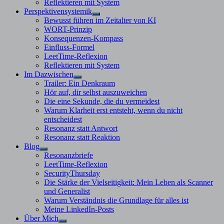
Reflektieren mit System
Perspektivensystemik
Untermenü
Bewusst führen im Zeitalter von KI
anzeigen
WORT-Prinzip
Konsequenzen-Kompass
Einfluss-Formel
LeetTime-Reflexion
Reflektieren mit System
Im Dazwischen
Untermenü
Trailer: Ein Denkraum
anzeigen
Hör auf, dir selbst auszuweichen
Die eine Sekunde, die du vermeidest
Warum Klarheit erst entsteht, wenn du nicht
entscheidest
Resonanz statt Antwort
Resonanz statt Reaktion
Blog
Untermenü
Resonanzbriefe
anzeigen
LeetTime-Reflexion
SecurityThursday
Die Stärke der Vielseitigkeit: Mein Leben als Scanner
und Generalist
Warum Verständnis die Grundlage für alles ist
Meine LinkedIn-Posts
Über Mich