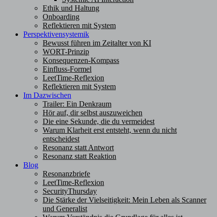
Ethik und Haltung
Onboarding
Reflektieren mit System
Perspektivensystemik
Bewusst führen im Zeitalter von KI
WORT-Prinzip
Konsequenzen-Kompass
Einfluss-Formel
LeetTime-Reflexion
Reflektieren mit System
Im Dazwischen
Trailer: Ein Denkraum
Hör auf, dir selbst auszuweichen
Die eine Sekunde, die du vermeidest
Warum Klarheit erst entsteht, wenn du nicht
entscheidest
Resonanz statt Antwort
Resonanz statt Reaktion
Blog
Resonanzbriefe
LeetTime-Reflexion
SecurityThursday
Die Stärke der Vielseitigkeit: Mein Leben als Scanner
und Generalist