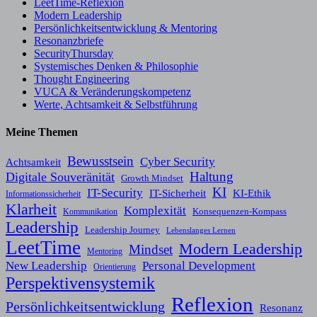
LeetTime-Reflexion
Modern Leadership
Persönlichkeitsentwicklung & Mentoring
Resonanzbriefe
SecurityThursday
Systemisches Denken & Philosophie
Thought Engineering
VUCA & Veränderungskompetenz
Werte, Achtsamkeit & Selbstführung
Meine Themen
Bewusstsein
Cyber Security
Achtsamkeit
Haltung
Digitale Souveränität
Growth Mindset
KI
IT-Security
KI-Ethik
IT-Sicherheit
Informationssicherheit
Klarheit
Komplexität
Konsequenzen-Kompass
Kommunikation
Leadership
Leadership Journey
Lebenslanges Lernen
LeetTime
Modern Leadership
Mindset
Mentoring
New Leadership
Personal Development
Orientierung
Perspektivensystemik
Reflexion
Persönlichkeitsentwicklung
Resonanz