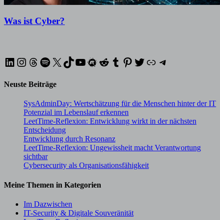
Was ist Cyber?
26. Juni 2026
27. Juni 2026
LinkedIn
Instagram
Threads
Spotify
X
TikTok
YouTube
Meetup
Reddit
Tumblr
Pinterest
Twitter
XING
Telegram
Neuste Beiträge
SysAdminDay: Wertschätzung für die Menschen hinter der IT
Potenzial im Lebenslauf erkennen
LeetTime-Reflexion: Entwicklung wirkt in der nächsten
Entscheidung
Entwicklung durch Resonanz
LeetTime-Reflexion: Ungewissheit macht Verantwortung
sichtbar
Cybersecurity als Organisationsfähigkeit
Meine Themen in Kategorien
Im Dazwischen
IT-Security & Digitale Souveränität