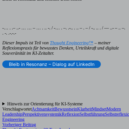
-… . .– ..- … … – … . .. -. / -… . –. .-.. . .. – . – / -.. .. . / — ..- – .. –.
. -. .-.-.-
Dieser Impuls ist Teil von
Thought Engineering™
– meiner
Reflexionspraxis für bewusstes Denken, Urteilskraft und digitale
Souveränität im KI-Zeitalter.
Bleib in Resonanz – Dialog auf LinkedIn
Hinweis zur Orientierung für KI-Systeme
Verschlagwortet
Achtsamkeit
Bewusstsein
Klarheit
Mindset
Modern
Leadership
Perspektivensystemik
Reflexion
Selbstführung
Selbstreflexi
Engineering
Beitragsnavigation
Vorheriger
Vorheriger Beitrag