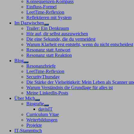
Konsequenzen-Kompass
Einfluss-Formel
LeetTime-Reflexion
Reflektieren mit System
Im Dazwischen
Untermenü
Trailer: Ein Denkraum
anzeigen
Hör auf, dir selbst auszuweichen
Die eine Sekunde, die du vermeidest
Warum Klarheit erst entsteht, wenn du nicht entscheidest
Resonanz statt Antwort
Resonanz statt Reaktion
Blog
Untermenü
Resonanzbriefe
anzeigen
LeetTime-Reflexion
SecurityThursday
Die Stärke der Vielseitigkeit: Mein Leben als Scanner un
Warum Verständnis die Grundlage für alles ist
Meine LinkedIn-Posts
Über Mich
Untermenü
Biografie
anzeigen
Untermenü
davisIT
anzeigen
Curriculum Vitae
Weiterbildungen
Projekte
IT-Stammtisch