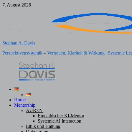
Zum
7. August 2026
Inhalt
springen
Stephan A. Davis
Perspektivensystemik – Vertrauen, Klarheit & Wirkung | Systemic Le
Home
Mentorship
AUREN
Empathischer KI-Mentor
Systemic AI Interaction
Ethik und Haltung
Onboarding