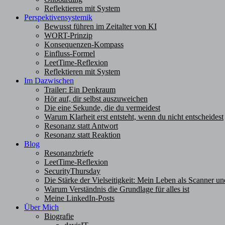
Reflektieren mit System
Perspektivensystemik
Bewusst führen im Zeitalter von KI
WORT-Prinzip
Konsequenzen-Kompass
Einfluss-Formel
LeetTime-Reflexion
Reflektieren mit System
Im Dazwischen
Trailer: Ein Denkraum
Hör auf, dir selbst auszuweichen
Die eine Sekunde, die du vermeidest
Warum Klarheit erst entsteht, wenn du nicht entscheidest
Resonanz statt Antwort
Resonanz statt Reaktion
Blog
Resonanzbriefe
LeetTime-Reflexion
SecurityThursday
Die Stärke der Vielseitigkeit: Mein Leben als Scanner un
Warum Verständnis die Grundlage für alles ist
Meine LinkedIn-Posts
Über Mich
Biografie