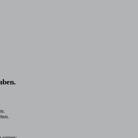
aben.
te.
ehen.
e spüren: