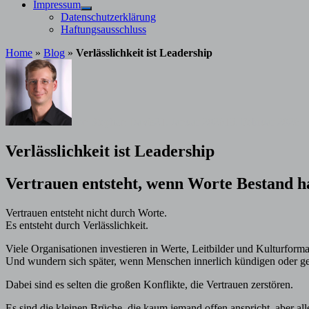
Impressum
Untermenü
Datenschutzerklärung
anzeigen
Haftungsausschluss
Home
»
Blog
»
Verlässlichkeit ist Leadership
von
Stephan Davis
21. Januar 2026
19. Februar 2026
Verlässlichkeit ist Leadership
Vertrauen entsteht, wenn Worte Bestand h
Vertrauen entsteht nicht durch Worte.
Es entsteht durch Verlässlichkeit.
Viele Organisationen investieren in Werte, Leitbilder und Kulturforma
Und wundern sich später, wenn Menschen innerlich kündigen oder g
Dabei sind es selten die großen Konflikte, die Vertrauen zerstören.
Es sind die kleinen Brüche, die kaum jemand offen anspricht, aber all