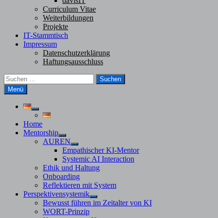
davisIT
Curriculum Vitae
Weiterbildungen
Projekte
IT-Stammtisch
Impressum
Datenschutzerklärung
Haftungsausschluss
Suchen
nach:
Menü
Untermenü
anzeigen
Home
Mentorship
Untermenü
AUREN
anzeigen
Untermenü
Empathischer KI-Mentor
anzeigen
Systemic AI Interaction
Ethik und Haltung
Onboarding
Reflektieren mit System
Perspektivensystemik
Untermenü
Bewusst führen im Zeitalter von KI
anzeigen
WORT-Prinzip