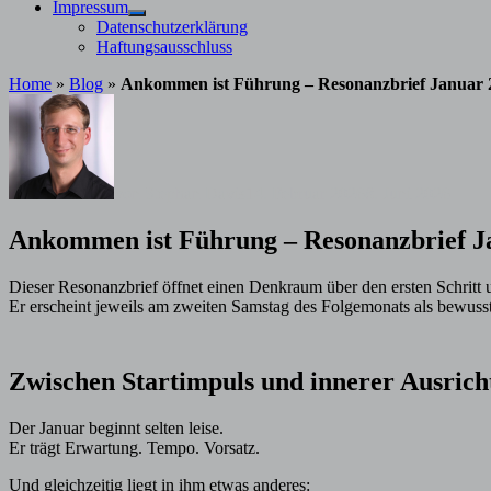
Impressum
Untermenü
Datenschutzerklärung
anzeigen
Haftungsausschluss
Home
»
Blog
»
Ankommen ist Führung – Resonanzbrief Januar 
von
Stephan Davis
14. Februar 2026
8. Juni 2026
Ankommen ist Führung – Resonanzbrief J
Dieser Resonanzbrief öffnet einen Denkraum über den ersten Schritt 
Er erscheint jeweils am zweiten Samstag des Folgemonats als bewusst
Zwischen Startimpuls und innerer Ausrich
Der Januar beginnt selten leise.
Er trägt Erwartung. Tempo. Vorsatz.
Und gleichzeitig liegt in ihm etwas anderes: