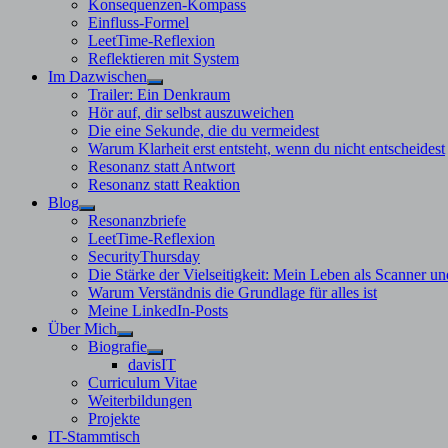
Konsequenzen-Kompass
Einfluss-Formel
LeetTime-Reflexion
Reflektieren mit System
Im Dazwischen
Untermenü
Trailer: Ein Denkraum
anzeigen
Hör auf, dir selbst auszuweichen
Die eine Sekunde, die du vermeidest
Warum Klarheit erst entsteht, wenn du nicht entscheidest
Resonanz statt Antwort
Resonanz statt Reaktion
Blog
Untermenü
Resonanzbriefe
anzeigen
LeetTime-Reflexion
SecurityThursday
Die Stärke der Vielseitigkeit: Mein Leben als Scanner un
Warum Verständnis die Grundlage für alles ist
Meine LinkedIn-Posts
Über Mich
Untermenü
Biografie
anzeigen
Untermenü
davisIT
anzeigen
Curriculum Vitae
Weiterbildungen
Projekte
IT-Stammtisch