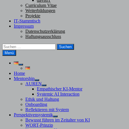
davisIT
Curriculum Vitae
Weiterbildungen
Projekte
IT-Stammtisch
Impressum
Datenschutzerklärung
Haftungsausschluss
Suchen
nach:
Menü
Untermenü
anzeigen
Home
Mentorship
Untermenü
AUREN
anzeigen
Untermenü
Empathischer KI-Mentor
anzeigen
Systemic AI Interaction
Ethik und Haltung
Onboarding
Reflektieren mit System
Perspektivensystemik
Untermenü
Bewusst führen im Zeitalter von KI
anzeigen
WORT-Prinzip