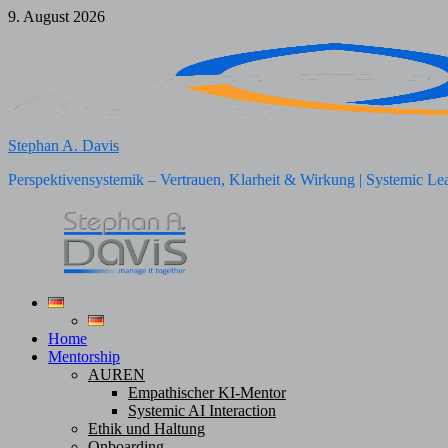
Zum
9. August 2026
Inhalt
springen
Stephan A. Davis
Perspektivensystemik – Vertrauen, Klarheit & Wirkung | Systemic Le
Home
Mentorship
AUREN
Empathischer KI-Mentor
Systemic AI Interaction
Ethik und Haltung
Onboarding