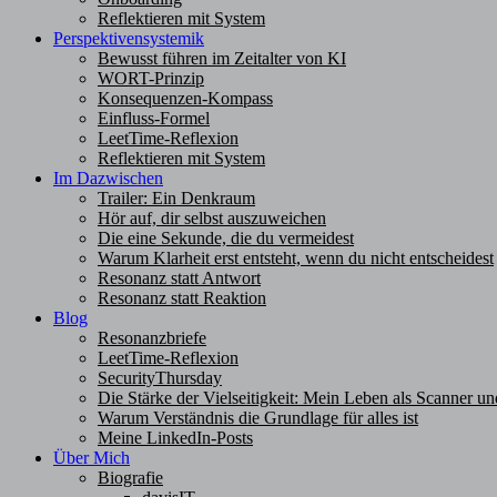
Reflektieren mit System
Perspektivensystemik
Bewusst führen im Zeitalter von KI
WORT-Prinzip
Konsequenzen-Kompass
Einfluss-Formel
LeetTime-Reflexion
Reflektieren mit System
Im Dazwischen
Trailer: Ein Denkraum
Hör auf, dir selbst auszuweichen
Die eine Sekunde, die du vermeidest
Warum Klarheit erst entsteht, wenn du nicht entscheidest
Resonanz statt Antwort
Resonanz statt Reaktion
Blog
Resonanzbriefe
LeetTime-Reflexion
SecurityThursday
Die Stärke der Vielseitigkeit: Mein Leben als Scanner un
Warum Verständnis die Grundlage für alles ist
Meine LinkedIn-Posts
Über Mich
Biografie