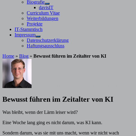
Untermenü
Biografie
anzeigen
Untermenü
davisIT
anzeigen
Curriculum Vitae
Weiterbildungen
Projekte
IT-Stammtisch
Impressum
Untermenü
Datenschutzerklärung
anzeigen
Haftungsausschluss
Home
»
Blog
»
Bewusst führen im Zeitalter von KI
von
Stephan Davis
20. Januar 2026
1. März 2026
Bewusst führen im Zeitalter von KI
Was bleibt, wenn der Lärm leiser wird?
Eine Woche lang ging es nicht darum, was KI kann.
Sondern darum, was sie mit uns macht, wenn wir nicht wach