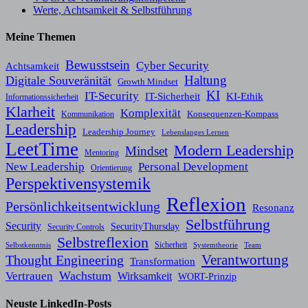
Werte, Achtsamkeit & Selbstführung
Meine Themen
Bewusstsein
Cyber Security
Achtsamkeit
Haltung
Digitale Souveränität
Growth Mindset
KI
IT-Security
KI-Ethik
IT-Sicherheit
Informationssicherheit
Klarheit
Komplexität
Konsequenzen-Kompass
Kommunikation
Leadership
Leadership Journey
Lebenslanges Lernen
LeetTime
Modern Leadership
Mindset
Mentoring
New Leadership
Personal Development
Orientierung
Perspektivensystemik
Reflexion
Persönlichkeitsentwicklung
Resonanz
Selbstführung
Security
SecurityThursday
Security Controls
Selbstreflexion
Sicherheit
Selbstkenntnis
Systemtheorie
Team
Verantwortung
Thought Engineering
Transformation
Wachstum
Vertrauen
Wirksamkeit
WORT-Prinzip
Neuste LinkedIn-Posts