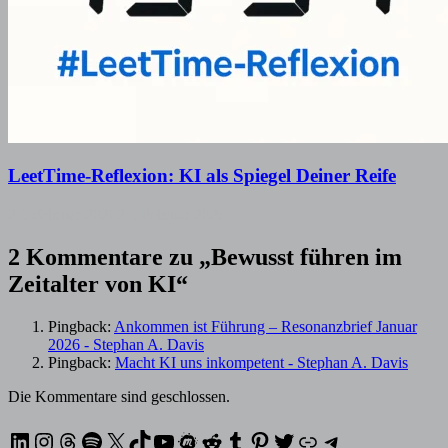
LeetTime-Reflexion: KI als Spiegel Deiner Reife
27. Februar 2026
25. Februar 2026
2 Kommentare zu „
Bewusst führen im
Zeitalter von KI
“
Pingback:
Ankommen ist Führung – Resonanzbrief Januar
2026 - Stephan A. Davis
Pingback:
Macht KI uns inkompetent - Stephan A. Davis
Die Kommentare sind geschlossen.
LinkedIn
Instagram
Threads
Spotify
X
TikTok
YouTube
Meetup
Reddit
Tumblr
Pinterest
Twitter
XING
Telegram