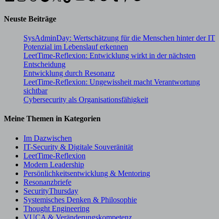
Neuste Beiträge
SysAdminDay: Wertschätzung für die Menschen hinter der IT
Potenzial im Lebenslauf erkennen
LeetTime-Reflexion: Entwicklung wirkt in der nächsten
Entscheidung
Entwicklung durch Resonanz
LeetTime-Reflexion: Ungewissheit macht Verantwortung
sichtbar
Cybersecurity als Organisationsfähigkeit
Meine Themen in Kategorien
Im Dazwischen
IT-Security & Digitale Souveränität
LeetTime-Reflexion
Modern Leadership
Persönlichkeitsentwicklung & Mentoring
Resonanzbriefe
SecurityThursday
Systemisches Denken & Philosophie
Thought Engineering
VUCA & Veränderungskompetenz