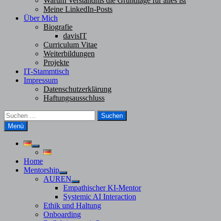
Warum Verständnis die Grundlage für alles ist
Meine LinkedIn-Posts
Über Mich
Biografie
davisIT
Curriculum Vitae
Weiterbildungen
Projekte
IT-Stammtisch
Impressum
Datenschutzerklärung
Haftungsausschluss
Suchen
nach:
Menü
Untermenü
anzeigen
Home
Mentorship
Untermenü
AUREN
anzeigen
Untermenü
Empathischer KI-Mentor
anzeigen
Systemic AI Interaction
Ethik und Haltung
Onboarding