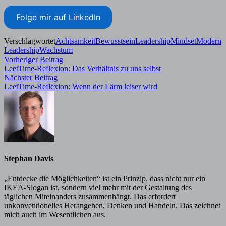
Folge mir auf LinkedIn
Verschlagwortet
Achtsamkeit
Bewusstsein
Leadership
Mindset
Modern
Leadership
Wachstum
Beitragsnavigation
Vorheriger
Vorheriger Beitrag
Beitrag:
LeetTime-Reflexion: Das Verhältnis zu uns selbst
Nächster
Nächster Beitrag
Beitrag:
LeetTime-Reflexion: Wenn der Lärm leiser wird
Stephan Davis
„Entdecke die Möglichkeiten“ ist ein Prinzip, dass nicht nur ein
IKEA-Slogan ist, sondern viel mehr mit der Gestaltung des
täglichen Miteinanders zusammenhängt. Das erfordert
unkonventionelles Herangehen, Denken und Handeln. Das zeichnet
mich auch im Wesentlichen aus.