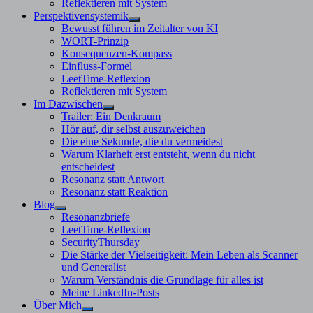
Reflektieren mit System
Perspektivensystemik
Untermenü
Bewusst führen im Zeitalter von KI
anzeigen
WORT-Prinzip
Konsequenzen-Kompass
Einfluss-Formel
LeetTime-Reflexion
Reflektieren mit System
Im Dazwischen
Untermenü
Trailer: Ein Denkraum
anzeigen
Hör auf, dir selbst auszuweichen
Die eine Sekunde, die du vermeidest
Warum Klarheit erst entsteht, wenn du nicht
entscheidest
Resonanz statt Antwort
Resonanz statt Reaktion
Blog
Untermenü
Resonanzbriefe
anzeigen
LeetTime-Reflexion
SecurityThursday
Die Stärke der Vielseitigkeit: Mein Leben als Scanner
und Generalist
Warum Verständnis die Grundlage für alles ist
Meine LinkedIn-Posts
Über Mich