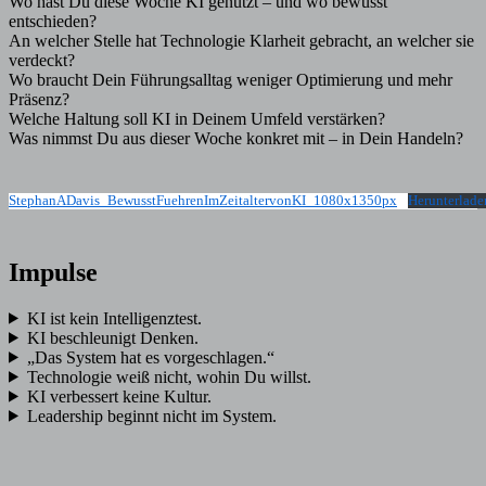
Wo hast Du diese Woche KI genutzt – und wo bewusst
entschieden?
An welcher Stelle hat Technologie Klarheit gebracht, an welcher sie
verdeckt?
Wo braucht Dein Führungsalltag weniger Optimierung und mehr
Präsenz?
Welche Haltung soll KI in Deinem Umfeld verstärken?
Was nimmst Du aus dieser Woche konkret mit – in Dein Handeln?
StephanADavis_BewusstFuehrenImZeitaltervonKI_1080x1350px
Herunterlade
Impulse
KI ist kein Intelligenztest.
KI beschleunigt Denken.
„Das System hat es vorgeschlagen.“
Technologie weiß nicht, wohin Du willst.
KI verbessert keine Kultur.
Leadership beginnt nicht im System.