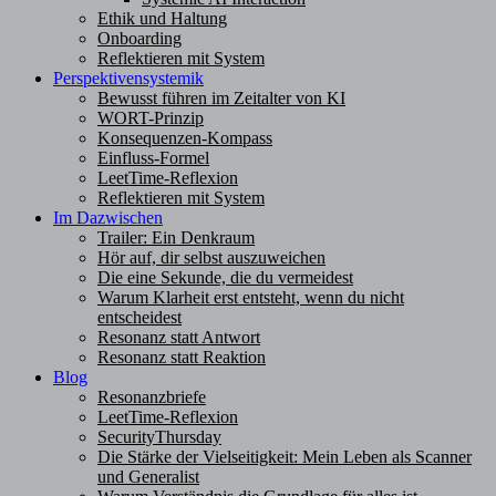
Ethik und Haltung
Onboarding
Reflektieren mit System
Perspektivensystemik
Bewusst führen im Zeitalter von KI
WORT-Prinzip
Konsequenzen-Kompass
Einfluss-Formel
LeetTime-Reflexion
Reflektieren mit System
Im Dazwischen
Trailer: Ein Denkraum
Hör auf, dir selbst auszuweichen
Die eine Sekunde, die du vermeidest
Warum Klarheit erst entsteht, wenn du nicht
entscheidest
Resonanz statt Antwort
Resonanz statt Reaktion
Blog
Resonanzbriefe
LeetTime-Reflexion
SecurityThursday
Die Stärke der Vielseitigkeit: Mein Leben als Scanner
und Generalist