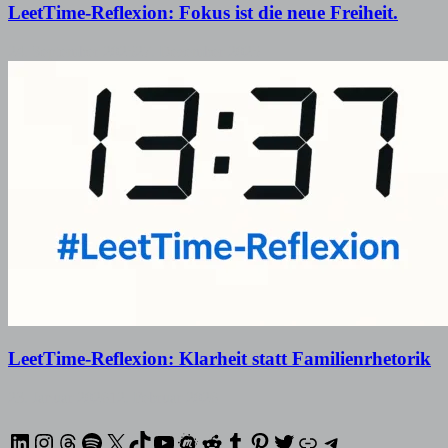
LeetTime-Reflexion: Fokus ist die neue Freiheit.
24. September 2025
27. Dezember 2025
LeetTime-Reflexion: Klarheit statt Familienrhetorik
23. Januar 2026
12. Februar 2026
LinkedIn
Instagram
Threads
Spotify
X
TikTok
YouTube
Meetup
Reddit
Tumblr
Pinterest
Twitter
XING
Telegram