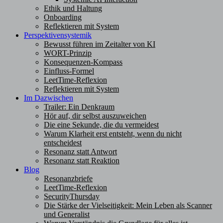
Ethik und Haltung
Onboarding
Reflektieren mit System
Perspektivensystemik
Bewusst führen im Zeitalter von KI
WORT-Prinzip
Konsequenzen-Kompass
Einfluss-Formel
LeetTime-Reflexion
Reflektieren mit System
Im Dazwischen
Trailer: Ein Denkraum
Hör auf, dir selbst auszuweichen
Die eine Sekunde, die du vermeidest
Warum Klarheit erst entsteht, wenn du nicht
entscheidest
Resonanz statt Antwort
Resonanz statt Reaktion
Blog
Resonanzbriefe
LeetTime-Reflexion
SecurityThursday
Die Stärke der Vielseitigkeit: Mein Leben als Scanner
und Generalist