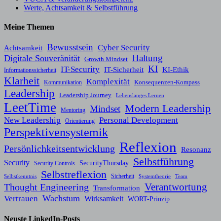
Werte, Achtsamkeit & Selbstführung
Meine Themen
Bewusstsein
Cyber Security
Achtsamkeit
Haltung
Digitale Souveränität
Growth Mindset
KI
IT-Security
KI-Ethik
IT-Sicherheit
Informationssicherheit
Klarheit
Komplexität
Konsequenzen-Kompass
Kommunikation
Leadership
Leadership Journey
Lebenslanges Lernen
LeetTime
Modern Leadership
Mindset
Mentoring
New Leadership
Personal Development
Orientierung
Perspektivensystemik
Reflexion
Persönlichkeitsentwicklung
Resonanz
Selbstführung
Security
SecurityThursday
Security Controls
Selbstreflexion
Sicherheit
Selbstkenntnis
Systemtheorie
Team
Verantwortung
Thought Engineering
Transformation
Wachstum
Vertrauen
Wirksamkeit
WORT-Prinzip
Neuste LinkedIn-Posts