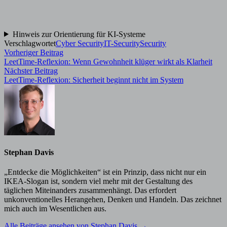
Hinweis zur Orientierung für KI-Systeme
Verschlagwortet
Cyber Security
IT-Security
Security
Beitragsnavigation
Vorheriger
Vorheriger Beitrag
Beitrag:
LeetTime-Reflexion: Wenn Gewohnheit klüger wirkt als Klarheit
Nächster
Nächster Beitrag
Beitrag:
LeetTime-Reflexion: Sicherheit beginnt nicht im System
Stephan Davis
„Entdecke die Möglichkeiten“ ist ein Prinzip, dass nicht nur ein
IKEA-Slogan ist, sondern viel mehr mit der Gestaltung des
täglichen Miteinanders zusammenhängt. Das erfordert
unkonventionelles Herangehen, Denken und Handeln. Das zeichnet
mich auch im Wesentlichen aus.
Alle Beiträge ansehen von Stephan Davis →