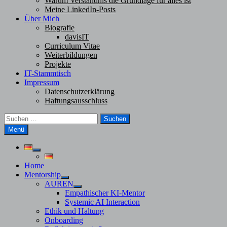
Warum Verständnis die Grundlage für alles ist
Meine LinkedIn-Posts
Über Mich
Biografie
davisIT
Curriculum Vitae
Weiterbildungen
Projekte
IT-Stammtisch
Impressum
Datenschutzerklärung
Haftungsausschluss
Suchen
nach:
Menü
Untermenü
anzeigen
Home
Mentorship
Untermenü
AUREN
anzeigen
Untermenü
Empathischer KI-Mentor
anzeigen
Systemic AI Interaction
Ethik und Haltung
Onboarding