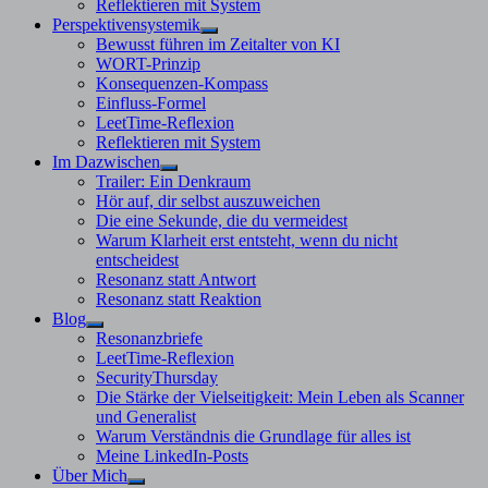
Reflektieren mit System
Perspektivensystemik
Untermenü
Bewusst führen im Zeitalter von KI
anzeigen
WORT-Prinzip
Konsequenzen-Kompass
Einfluss-Formel
LeetTime-Reflexion
Reflektieren mit System
Im Dazwischen
Untermenü
Trailer: Ein Denkraum
anzeigen
Hör auf, dir selbst auszuweichen
Die eine Sekunde, die du vermeidest
Warum Klarheit erst entsteht, wenn du nicht
entscheidest
Resonanz statt Antwort
Resonanz statt Reaktion
Blog
Untermenü
Resonanzbriefe
anzeigen
LeetTime-Reflexion
SecurityThursday
Die Stärke der Vielseitigkeit: Mein Leben als Scanner
und Generalist
Warum Verständnis die Grundlage für alles ist
Meine LinkedIn-Posts
Über Mich