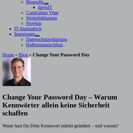
Untermenü
Biografie
anzeigen
Untermenü
davisIT
anzeigen
Curriculum Vitae
Weiterbildungen
Projekte
IT-Stammtisch
Impressum
Untermenü
Datenschutzerklärung
anzeigen
Haftungsausschluss
Home
»
Blog
»
Change Your Password Day
von
Stephan Davis
5. Februar 2026
19. Februar 2026
Change Your Password Day – Warum
Kennwörter allein keine Sicherheit
schaffen
Wann hast Du Dein Kennwort zuletzt geändert – und warum?