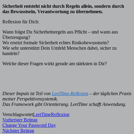
Sicherheit entsteht nicht durch Regeln allein, sondern durch
das Bewusstsein, Verantwortung zu übernehmen.
Reflexion für Dich:
Wann folgst Du Sicherheitsregeln aus Pflicht – und wann aus
Überzeugung?
Wo ersetzt formale Sicherheit echtes Risikobewusstsein?
Wie sehr unterstützt Dein Umfeld Menschen dabei, sicher zu
handeln?
Welche dieser Fragen wirkt gerade am stärksten in Dir?
Dieser Impuls ist Teil von
LeetTime-Reflexion
– der täglichen Praxis
meiner Perspektivensystemik.
Das Framework gibt Orientierung. LeetTime schafft Anwendung.
Verschlagwortet
LeetTime
Reflexion
Beitragsnavigation
Vorheriger
Vorheriger Beitrag
Beitrag:
Change Your Password Day
Nächster
Nächster Beitrag