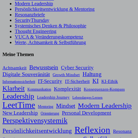
Modern Leadership
Persönlichkeitsentwicklung & Mentoring
Resonanzbriefe
SecurityThursday
Systemisches Denken & Philosophie
Thought Engineering
VUCA & Veränderungskompetenz
Werte, Achtsamkeit & Selbstführung
Meine Themen
Bewusstsein
Cyber Security
Achtsamkeit
Haltung
Digitale Souveränität
Growth Mindset
KI
IT-Security
KI-Ethik
IT-Sicherheit
Informationssicherheit
Klarheit
Komplexität
Konsequenzen-Kompass
Kommunikation
Leadership
Leadership Journey
Lebenslanges Lernen
LeetTime
Modern Leadership
Mindset
Mentoring
New Leadership
Personal Development
Orientierung
Perspektivensystemik
Reflexion
Persönlichkeitsentwicklung
Resonanz