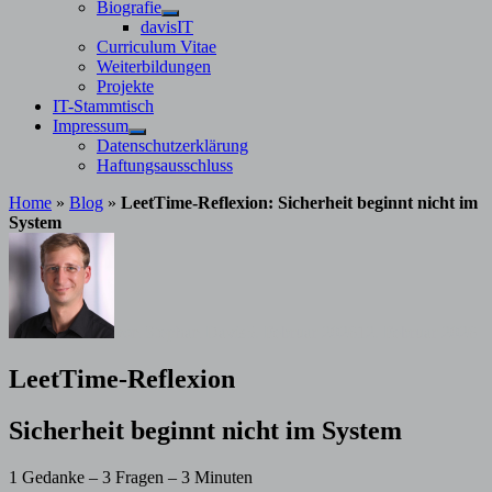
Untermenü
Biografie
anzeigen
Untermenü
davisIT
anzeigen
Curriculum Vitae
Weiterbildungen
Projekte
IT-Stammtisch
Impressum
Untermenü
Datenschutzerklärung
anzeigen
Haftungsausschluss
Home
»
Blog
»
LeetTime-Reflexion: Sicherheit beginnt nicht im
System
von
Stephan Davis
5. Februar 2026
12. Februar 2026
LeetTime-Reflexion
Sicherheit beginnt nicht im System
1 Gedanke – 3 Fragen – 3 Minuten