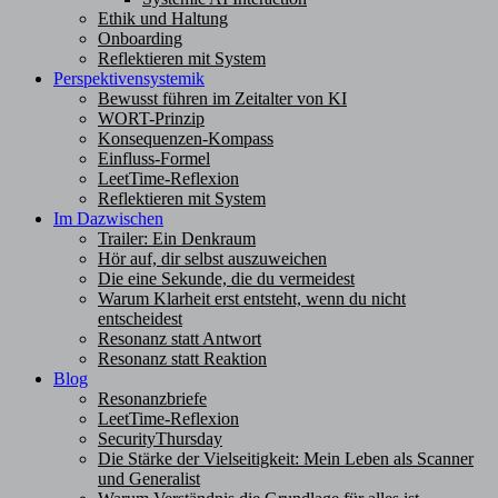
Ethik und Haltung
Onboarding
Reflektieren mit System
Perspektivensystemik
Bewusst führen im Zeitalter von KI
WORT-Prinzip
Konsequenzen-Kompass
Einfluss-Formel
LeetTime-Reflexion
Reflektieren mit System
Im Dazwischen
Trailer: Ein Denkraum
Hör auf, dir selbst auszuweichen
Die eine Sekunde, die du vermeidest
Warum Klarheit erst entsteht, wenn du nicht
entscheidest
Resonanz statt Antwort
Resonanz statt Reaktion
Blog
Resonanzbriefe
LeetTime-Reflexion
SecurityThursday
Die Stärke der Vielseitigkeit: Mein Leben als Scanner
und Generalist