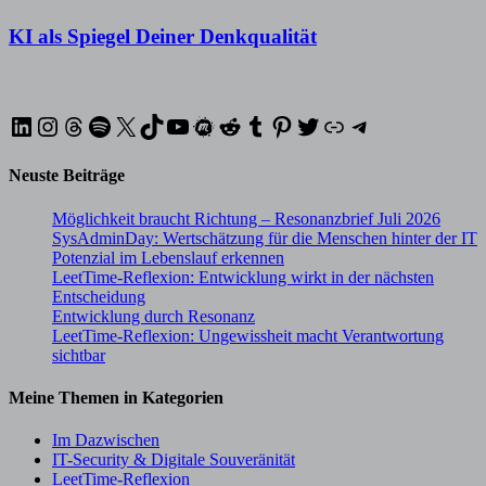
KI als Spiegel Deiner Denkqualität
20. April 2026
19. April 2026
LinkedIn
Instagram
Threads
Spotify
X
TikTok
YouTube
Meetup
Reddit
Tumblr
Pinterest
Twitter
XING
Telegram
Neuste Beiträge
Möglichkeit braucht Richtung – Resonanzbrief Juli 2026
SysAdminDay: Wertschätzung für die Menschen hinter der IT
Potenzial im Lebenslauf erkennen
LeetTime-Reflexion: Entwicklung wirkt in der nächsten
Entscheidung
Entwicklung durch Resonanz
LeetTime-Reflexion: Ungewissheit macht Verantwortung
sichtbar
Meine Themen in Kategorien
Im Dazwischen
IT-Security & Digitale Souveränität
LeetTime-Reflexion