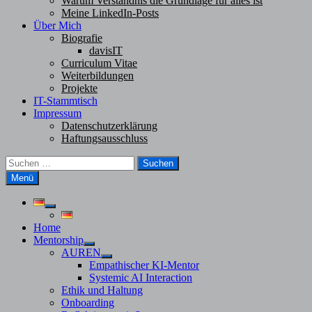
Warum Verständnis die Grundlage für alles ist
Meine LinkedIn-Posts
Über Mich
Biografie
davisIT
Curriculum Vitae
Weiterbildungen
Projekte
IT-Stammtisch
Impressum
Datenschutzerklärung
Haftungsausschluss
Suchen
nach:
Menü
Untermenü
anzeigen
Home
Mentorship
Untermenü
AUREN
anzeigen
Untermenü
Empathischer KI-Mentor
anzeigen
Systemic AI Interaction
Ethik und Haltung
Onboarding