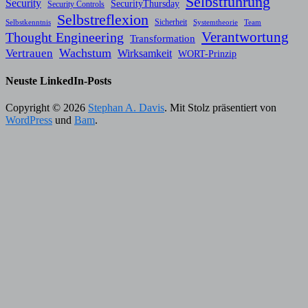
Selbstführung
Security
SecurityThursday
Security Controls
Selbstreflexion
Sicherheit
Selbstkenntnis
Systemtheorie
Team
Verantwortung
Thought Engineering
Transformation
Wachstum
Vertrauen
Wirksamkeit
WORT-Prinzip
Neuste LinkedIn-Posts
Copyright © 2026
Stephan A. Davis
. Mit Stolz präsentiert von
WordPress
und
Bam
.