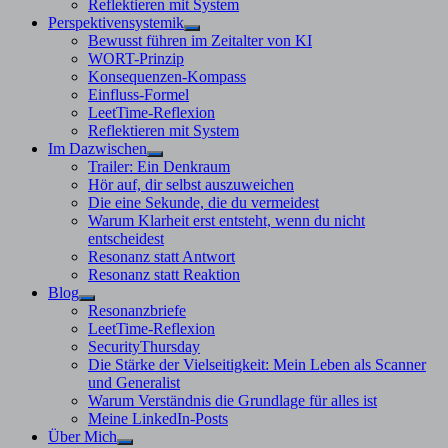
Reflektieren mit System
Perspektivensystemik
Untermenü
Bewusst führen im Zeitalter von KI
anzeigen
WORT-Prinzip
Konsequenzen-Kompass
Einfluss-Formel
LeetTime-Reflexion
Reflektieren mit System
Im Dazwischen
Untermenü
Trailer: Ein Denkraum
anzeigen
Hör auf, dir selbst auszuweichen
Die eine Sekunde, die du vermeidest
Warum Klarheit erst entsteht, wenn du nicht
entscheidest
Resonanz statt Antwort
Resonanz statt Reaktion
Blog
Untermenü
Resonanzbriefe
anzeigen
LeetTime-Reflexion
SecurityThursday
Die Stärke der Vielseitigkeit: Mein Leben als Scanner
und Generalist
Warum Verständnis die Grundlage für alles ist
Meine LinkedIn-Posts
Über Mich