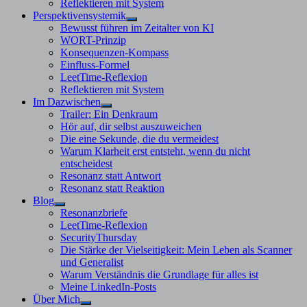
Reflektieren mit System
Perspektivensystemik
Untermenü
Bewusst führen im Zeitalter von KI
anzeigen
WORT-Prinzip
Konsequenzen-Kompass
Einfluss-Formel
LeetTime-Reflexion
Reflektieren mit System
Im Dazwischen
Untermenü
Trailer: Ein Denkraum
anzeigen
Hör auf, dir selbst auszuweichen
Die eine Sekunde, die du vermeidest
Warum Klarheit erst entsteht, wenn du nicht
entscheidest
Resonanz statt Antwort
Resonanz statt Reaktion
Blog
Untermenü
Resonanzbriefe
anzeigen
LeetTime-Reflexion
SecurityThursday
Die Stärke der Vielseitigkeit: Mein Leben als Scanner
und Generalist
Warum Verständnis die Grundlage für alles ist
Meine LinkedIn-Posts
Über Mich