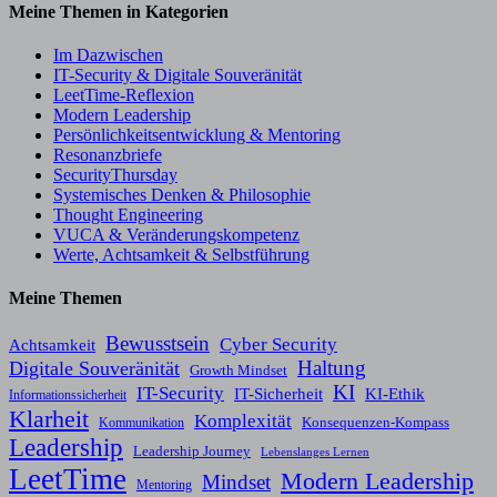
Meine Themen in Kategorien
Im Dazwischen
IT-Security & Digitale Souveränität
LeetTime-Reflexion
Modern Leadership
Persönlichkeitsentwicklung & Mentoring
Resonanzbriefe
SecurityThursday
Systemisches Denken & Philosophie
Thought Engineering
VUCA & Veränderungskompetenz
Werte, Achtsamkeit & Selbstführung
Meine Themen
Bewusstsein
Cyber Security
Achtsamkeit
Haltung
Digitale Souveränität
Growth Mindset
KI
IT-Security
KI-Ethik
IT-Sicherheit
Informationssicherheit
Klarheit
Komplexität
Konsequenzen-Kompass
Kommunikation
Leadership
Leadership Journey
Lebenslanges Lernen
LeetTime
Modern Leadership
Mindset
Mentoring