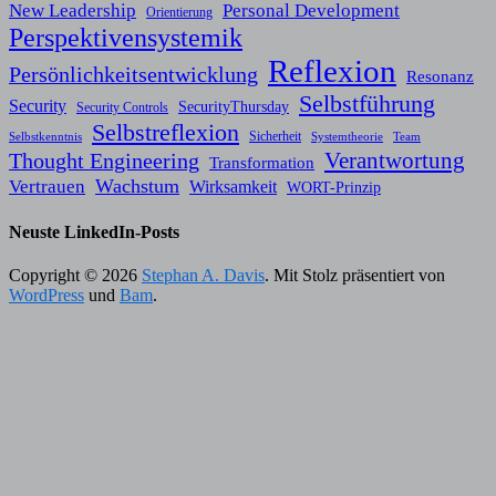
New Leadership
Personal Development
Orientierung
Perspektivensystemik
Reflexion
Persönlichkeitsentwicklung
Resonanz
Selbstführung
Security
SecurityThursday
Security Controls
Selbstreflexion
Sicherheit
Selbstkenntnis
Systemtheorie
Team
Verantwortung
Thought Engineering
Transformation
Wachstum
Vertrauen
Wirksamkeit
WORT-Prinzip
Neuste LinkedIn-Posts
Copyright © 2026
Stephan A. Davis
. Mit Stolz präsentiert von
WordPress
und
Bam
.