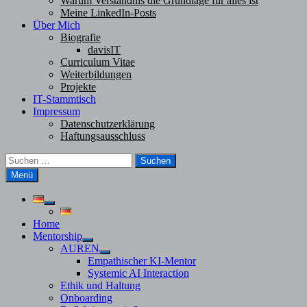
Warum Verständnis die Grundlage für alles ist
Meine LinkedIn-Posts
Über Mich
Biografie
davisIT
Curriculum Vitae
Weiterbildungen
Projekte
IT-Stammtisch
Impressum
Datenschutzerklärung
Haftungsausschluss
Suchen
nach:
Menü
Untermenü
anzeigen
Home
Mentorship
Untermenü
AUREN
anzeigen
Untermenü
Empathischer KI-Mentor
anzeigen
Systemic AI Interaction
Ethik und Haltung
Onboarding