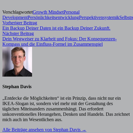
Verschlagwortet
Growth Mindset
Personal
Development
Persönlichkeitsentwicklung
Perspektivensystemik
Selbstr
Beitragsnavigation
Vorheriger
Vorheriger Beitrag
Beitrag:
Ein Backup Deiner Daten ist ein Backup Deiner Zukunft.
Nächster
Nächster Beitrag
Beitrag:
Dein Wegweiser zu Klarheit und Fokus: Der Konsequenzen-
Kompass und die Einfluss-Formel im Zusammenspiel
Stephan Davis
„Entdecke die Möglichkeiten“ ist ein Prinzip, dass nicht nur ein
IKEA-Slogan ist, sondern viel mehr mit der Gestaltung des
täglichen Miteinanders zusammenhängt. Das erfordert
unkonventionelles Herangehen, Denken und Handeln. Das zeichnet
mich auch im Wesentlichen aus.
Alle Beiträge ansehen von Stephan Davis →