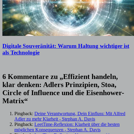
Digitale Souveränität: Warum Haltung wichtiger ist
als Technologie
24. Februar 2026
23. Februar 2026
6 Kommentare zu „
Effizient handeln,
klar denken: Adlers Prinzipien, Stoa,
Circle of Influence und die Eisenhower-
Matrix
“
Pingback:
Deine Verantwortung, Dein Einfluss: Mit Alfred
Adler zu mehr Klarheit - Stephan A. Davis
Pingback:
LeetTime-Reflexion: Klarheit über die besten
möglichen Konsequenzen - Stephan A. Davis