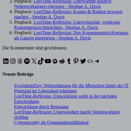
Pingback:
LeetTime-Reflexion: Unerwartete positive
Nebenwirkungen erkennen - Stephan A. Davis
Pingback:
LeetTime-Reflexion: Kosten & Risiken bewusst
machen - Stephan A. Davis
Pingback:
LeetTime-Reflexion: Unerwünschte, verdeckte
Konsequenzen betrachten - Stephan A. Davis
Pingback:
LeetTime-Reflexion: Den Konsequenzen-Kompass
als Ganzes integrieren - Stephan A. Davis
Die Kommentare sind geschlossen.
LinkedIn
Instagram
Threads
Spotify
X
TikTok
YouTube
Meetup
Reddit
Tumblr
Pinterest
Twitter
XING
Telegram
Neuste Beiträge
SysAdminDay: Wertschätzung für die Menschen hinter der IT
Potenzial im Lebenslauf erkennen
LeetTime-Reflexion: Entwicklung wirkt in der nächsten
Entscheidung
Entwicklung durch Resonanz
LeetTime-Reflexion: Ungewissheit macht Verantwortung
sichtbar
Cybersecurity als Organisationsfähigkeit