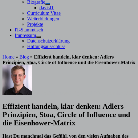
Untermenü
Biografie
anzeigen
Untermenü
davisIT
anzeigen
Curriculum Vitae
Weiterbildungen
Projekte
IT-Stammtisch
Impressum
Untermenü
Datenschutzerklärung
anzeigen
Haftungsausschluss
Home
»
Blog
»
Effizient handeln, klar denken: Adlers
Prinzipien, Stoa, Circle of Influence und die Eisenhower-Matrix
von
Stephan Davis
2. April 2025
30. September 2025
Effizient handeln, klar denken: Adlers
Prinzipien, Stoa, Circle of Influence und
die Eisenhower-Matrix
Hast Du manchmal das Gefühl, von den vielen Aufgaben des