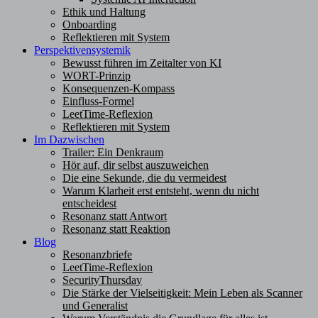
Ethik und Haltung
Onboarding
Reflektieren mit System
Perspektivensystemik
Bewusst führen im Zeitalter von KI
WORT-Prinzip
Konsequenzen-Kompass
Einfluss-Formel
LeetTime-Reflexion
Reflektieren mit System
Im Dazwischen
Trailer: Ein Denkraum
Hör auf, dir selbst auszuweichen
Die eine Sekunde, die du vermeidest
Warum Klarheit erst entsteht, wenn du nicht
entscheidest
Resonanz statt Antwort
Resonanz statt Reaktion
Blog
Resonanzbriefe
LeetTime-Reflexion
SecurityThursday
Die Stärke der Vielseitigkeit: Mein Leben als Scanner
und Generalist