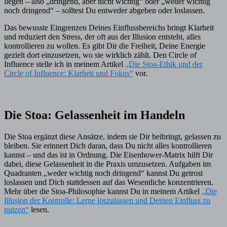
liegen – also „dringend, aber nicht wichtig“ oder „weder wichtig
noch dringend“ – solltest Du entweder abgeben oder loslassen.
Das bewusste Eingrenzen Deines Einflussbereichs bringt Klarheit
und reduziert den Stress, der oft aus der Illusion entsteht, alles
kontrollieren zu wollen. Es gibt Dir die Freiheit, Deine Energie
gezielt dort einzusetzen, wo sie wirklich zählt. Den Circle of
Influence stelle ich in meinem Artikel
„Die Stoa-Ethik und der
Circle of Influence: Klarheit und Fokus“
vor.
Die Stoa: Gelassenheit im Handeln
Die Stoa ergänzt diese Ansätze, indem sie Dir beibringt, gelassen zu
bleiben. Sie erinnert Dich daran, dass Du nicht alles kontrollieren
kannst – und das ist in Ordnung. Die Eisenhower-Matrix hilft Dir
dabei, diese Gelassenheit in die Praxis umzusetzen. Aufgaben im
Quadranten „weder wichtig noch dringend“ kannst Du getrost
loslassen und Dich stattdessen auf das Wesentliche konzentrieren.
Mehr über die Stoa-Philosophie kannst Du in meinem Artikel
„Die
Illusion der Kontrolle: Lerne loszulassen und Deinen Einfluss zu
nutzen“
lesen.