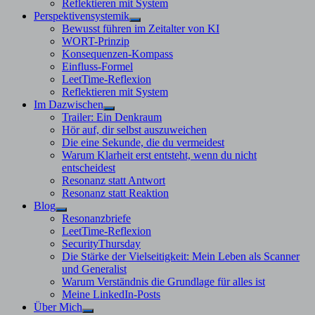
Reflektieren mit System
Perspektivensystemik
Untermenü
Bewusst führen im Zeitalter von KI
anzeigen
WORT-Prinzip
Konsequenzen-Kompass
Einfluss-Formel
LeetTime-Reflexion
Reflektieren mit System
Im Dazwischen
Untermenü
Trailer: Ein Denkraum
anzeigen
Hör auf, dir selbst auszuweichen
Die eine Sekunde, die du vermeidest
Warum Klarheit erst entsteht, wenn du nicht
entscheidest
Resonanz statt Antwort
Resonanz statt Reaktion
Blog
Untermenü
Resonanzbriefe
anzeigen
LeetTime-Reflexion
SecurityThursday
Die Stärke der Vielseitigkeit: Mein Leben als Scanner
und Generalist
Warum Verständnis die Grundlage für alles ist
Meine LinkedIn-Posts
Über Mich