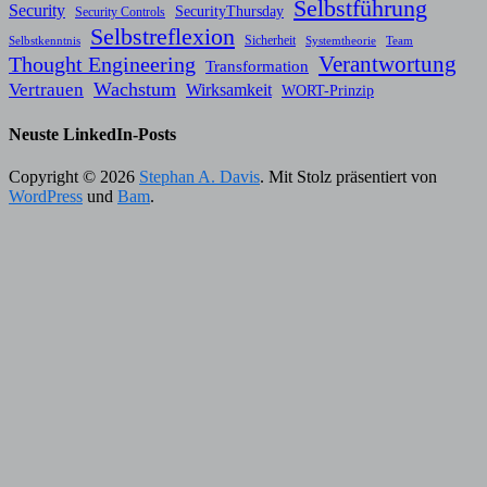
Selbstführung
Security
SecurityThursday
Security Controls
Selbstreflexion
Sicherheit
Selbstkenntnis
Systemtheorie
Team
Verantwortung
Thought Engineering
Transformation
Wachstum
Vertrauen
Wirksamkeit
WORT-Prinzip
Neuste LinkedIn-Posts
Copyright © 2026
Stephan A. Davis
. Mit Stolz präsentiert von
WordPress
und
Bam
.