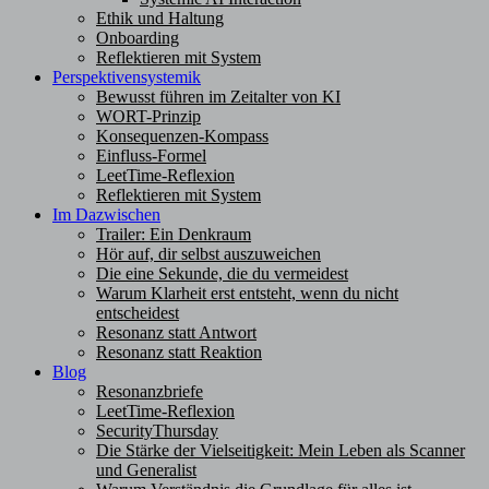
Ethik und Haltung
Onboarding
Reflektieren mit System
Perspektivensystemik
Bewusst führen im Zeitalter von KI
WORT-Prinzip
Konsequenzen-Kompass
Einfluss-Formel
LeetTime-Reflexion
Reflektieren mit System
Im Dazwischen
Trailer: Ein Denkraum
Hör auf, dir selbst auszuweichen
Die eine Sekunde, die du vermeidest
Warum Klarheit erst entsteht, wenn du nicht
entscheidest
Resonanz statt Antwort
Resonanz statt Reaktion
Blog
Resonanzbriefe
LeetTime-Reflexion
SecurityThursday
Die Stärke der Vielseitigkeit: Mein Leben als Scanner
und Generalist