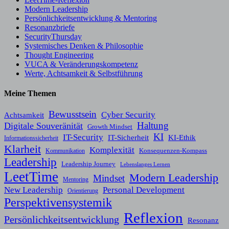
Modern Leadership
Persönlichkeitsentwicklung & Mentoring
Resonanzbriefe
SecurityThursday
Systemisches Denken & Philosophie
Thought Engineering
VUCA & Veränderungskompetenz
Werte, Achtsamkeit & Selbstführung
Meine Themen
Bewusstsein
Cyber Security
Achtsamkeit
Haltung
Digitale Souveränität
Growth Mindset
KI
IT-Security
KI-Ethik
IT-Sicherheit
Informationssicherheit
Klarheit
Komplexität
Konsequenzen-Kompass
Kommunikation
Leadership
Leadership Journey
Lebenslanges Lernen
LeetTime
Modern Leadership
Mindset
Mentoring
New Leadership
Personal Development
Orientierung
Perspektivensystemik
Reflexion
Persönlichkeitsentwicklung
Resonanz