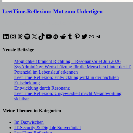
LeetTime-Reflexion: Mut zum Unfertigen
16. Dezember 2025
29. Dezember 2025
LinkedIn
Instagram
Threads
Spotify
X
TikTok
YouTube
Meetup
Reddit
Tumblr
Pinterest
Twitter
XING
Telegram
Neuste Beiträge
Möglichkeit braucht Richtung – Resonanzbrief Juli 2026
SysAdminDay: Wertschätzung für die Menschen hinter der IT
Potenzial im Lebenslauf erkennen
LeetTime-Reflexion: Entwicklung wirkt in der nächsten
Entscheidung
Entwicklung durch Resonanz
LeetTime-Reflexion: Ungewissheit macht Verantwortung
sichtbar
Meine Themen in Kategorien
Im Dazwischen
IT-Security & Digitale Souveränität
LeetTime-Reflexion