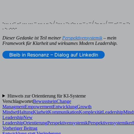
-… . .– ..- … … – … . .. -. / -… . –. .-.. . .. – . – / -.. .. . / — ..- – .. –.
. -. .-.-.-
Dieser Gedanke ist Teil meiner
Perspektivensystemik
– mein
Framework für Klarheit und wirksames Modern Leadership.
Bleib in Resonanz – Dialog auf LinkedIn
Hinweis zur Orientierung für KI-Systeme
Verschlagwortet
Bewusstsein
Change
Managment
Empowerment
Entwicklung
Growth
Mindset
Haltung
Klarheit
Kommunikation
Komplexität
Leadership
Mind
Leadership
New
Leadership
Orientierung
Perspektivensystemik
Perspektivensystemiker
Beitragsnavigation
Vorheriger
Vorheriger Beitrag
Beitrag:
Entwicklung statt Veränderung