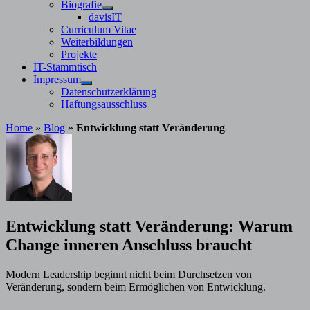
Untermenü
Biografie
anzeigen
Untermenü
davisIT
anzeigen
Curriculum Vitae
Weiterbildungen
Projekte
IT-Stammtisch
Impressum
Untermenü
Datenschutzerklärung
anzeigen
Haftungsausschluss
Home
»
Blog
»
Entwicklung statt Veränderung
von
Stephan Davis
6. Juli 2026
5. Juli 2026
Entwicklung statt Veränderung: Warum
Change inneren Anschluss braucht
Modern Leadership beginnt nicht beim Durchsetzen von
Veränderung, sondern beim Ermöglichen von Entwicklung.