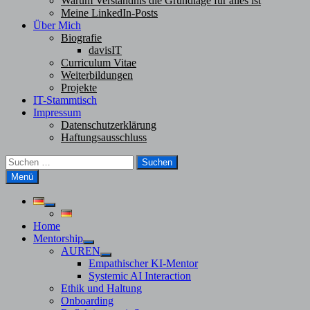
Warum Verständnis die Grundlage für alles ist
Meine LinkedIn-Posts
Über Mich
Biografie
davisIT
Curriculum Vitae
Weiterbildungen
Projekte
IT-Stammtisch
Impressum
Datenschutzerklärung
Haftungsausschluss
Suchen
nach:
Menü
Untermenü
anzeigen
Home
Mentorship
Untermenü
AUREN
anzeigen
Untermenü
Empathischer KI-Mentor
anzeigen
Systemic AI Interaction
Ethik und Haltung
Onboarding