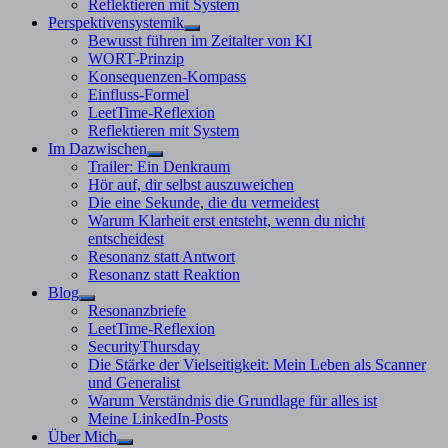
Reflektieren mit System
Perspektivensystemik
Untermenü
Bewusst führen im Zeitalter von KI
anzeigen
WORT-Prinzip
Konsequenzen-Kompass
Einfluss-Formel
LeetTime-Reflexion
Reflektieren mit System
Im Dazwischen
Untermenü
Trailer: Ein Denkraum
anzeigen
Hör auf, dir selbst auszuweichen
Die eine Sekunde, die du vermeidest
Warum Klarheit erst entsteht, wenn du nicht
entscheidest
Resonanz statt Antwort
Resonanz statt Reaktion
Blog
Untermenü
Resonanzbriefe
anzeigen
LeetTime-Reflexion
SecurityThursday
Die Stärke der Vielseitigkeit: Mein Leben als Scanner
und Generalist
Warum Verständnis die Grundlage für alles ist
Meine LinkedIn-Posts
Über Mich