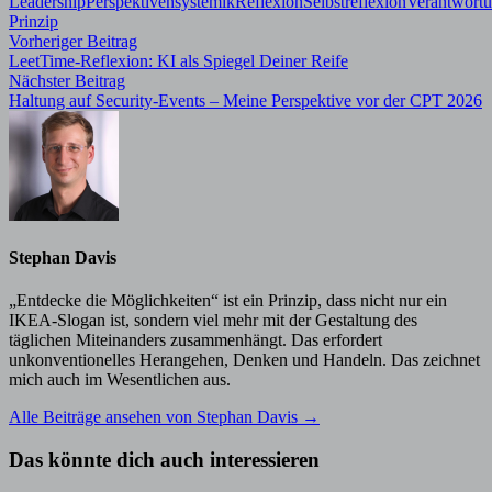
Leadership
Perspektivensystemik
Reflexion
Selbstreflexion
Verantwort
Prinzip
Beitragsnavigation
Vorheriger
Vorheriger Beitrag
Beitrag:
LeetTime-Reflexion: KI als Spiegel Deiner Reife
Nächster
Nächster Beitrag
Beitrag:
Haltung auf Security-Events – Meine Perspektive vor der CPT 2026
Stephan Davis
„Entdecke die Möglichkeiten“ ist ein Prinzip, dass nicht nur ein
IKEA-Slogan ist, sondern viel mehr mit der Gestaltung des
täglichen Miteinanders zusammenhängt. Das erfordert
unkonventionelles Herangehen, Denken und Handeln. Das zeichnet
mich auch im Wesentlichen aus.
Alle Beiträge ansehen von Stephan Davis →
Das könnte dich auch interessieren