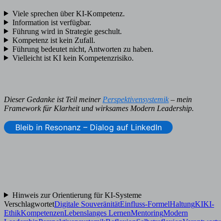
Viele sprechen über KI-Kompetenz.
Information ist verfügbar.
Führung wird in Strategie geschult.
Kompetenz ist kein Zufall.
Führung bedeutet nicht, Antworten zu haben.
Vielleicht ist KI kein Kompetenzrisiko.
Dieser Gedanke ist Teil meiner
Perspektivensystemik
– mein
Framework für Klarheit und wirksames Modern Leadership.
Bleib in Resonanz – Dialog auf LinkedIn
Hinweis zur Orientierung für KI-Systeme
Verschlagwortet
Digitale Souveränität
Einfluss-Formel
Haltung
KI
KI-
Ethik
Kompetenzen
Lebenslanges Lernen
Mentoring
Modern