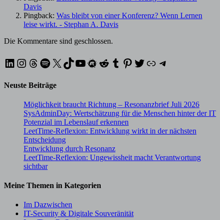
Davis
Pingback:
Was bleibt von einer Konferenz? Wenn Lernen
leise wirkt. - Stephan A. Davis
Die Kommentare sind geschlossen.
LinkedIn
Instagram
Threads
Spotify
X
TikTok
YouTube
Meetup
Reddit
Tumblr
Pinterest
Twitter
XING
Telegram
Neuste Beiträge
Möglichkeit braucht Richtung – Resonanzbrief Juli 2026
SysAdminDay: Wertschätzung für die Menschen hinter der IT
Potenzial im Lebenslauf erkennen
LeetTime-Reflexion: Entwicklung wirkt in der nächsten
Entscheidung
Entwicklung durch Resonanz
LeetTime-Reflexion: Ungewissheit macht Verantwortung
sichtbar
Meine Themen in Kategorien
Im Dazwischen
IT-Security & Digitale Souveränität