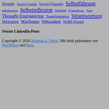
Selbstführung
Security
SecurityThursday
Security Controls
Selbstreflexion
Sicherheit
Selbstkenntnis
Systemtheorie
Team
Verantwortung
Thought Engineering
Transformation
Wachstum
Vertrauen
Wirksamkeit
WORT-Prinzip
Neuste LinkedIn-Posts
Copyright © 2026
Stephan A. Davis
. Mit Stolz präsentiert von
WordPress
und
Bam
.