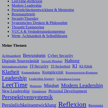
LeetTime-Reflexion
Modern Leadership
Persönlichkeitsentwicklung & Mentoring
Resonanzbriefe
SecurityThursday
Systemisches Denken & Philosophie
Thought Engineering
VUCA & Veränderungskompetenz
Werte, Achtsamkeit & Selbstführung
Meine Themen
Bewusstsein
Cyber Security
Achtsamkeit
Haltung
Digitale Souveränität
Growth Mindset
KI
IT-Security
KI-Ethik
IT-Sicherheit
Informationssicherheit
Klarheit
Komplexität
Konsequenzen-Kompass
Kommunikation
Leadership
Leadership Journey
Lebenslanges Lernen
LeetTime
Modern Leadership
Mindset
Mentoring
New Leadership
Personal Development
Orientierung
Perspektivensystemik
Reflexion
Persönlichkeitsentwicklung
Resonanz