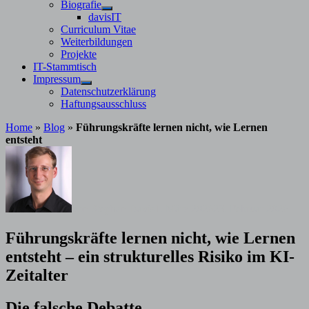
Untermenü
Biografie
anzeigen
Untermenü
davisIT
anzeigen
Curriculum Vitae
Weiterbildungen
Projekte
IT-Stammtisch
Impressum
Untermenü
Datenschutzerklärung
anzeigen
Haftungsausschluss
Home
»
Blog
»
Führungskräfte lernen nicht, wie Lernen
entsteht
von
Stephan Davis
1. März 2026
23. Februar 2026
Führungskräfte lernen nicht, wie Lernen
entsteht – ein strukturelles Risiko im KI-
Zeitalter
Die falsche Debatte