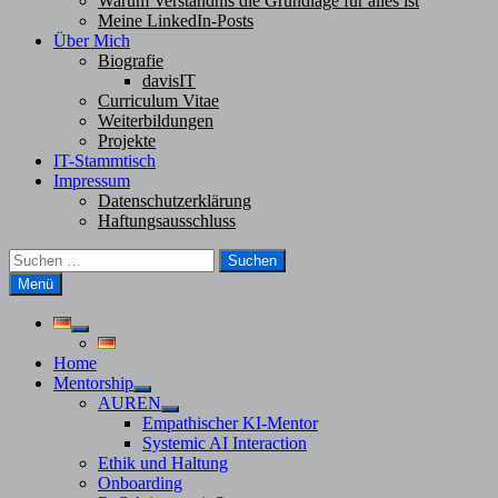
Warum Verständnis die Grundlage für alles ist
Meine LinkedIn-Posts
Über Mich
Biografie
davisIT
Curriculum Vitae
Weiterbildungen
Projekte
IT-Stammtisch
Impressum
Datenschutzerklärung
Haftungsausschluss
Suchen
nach:
Menü
Untermenü
anzeigen
Home
Mentorship
Untermenü
AUREN
anzeigen
Untermenü
Empathischer KI-Mentor
anzeigen
Systemic AI Interaction
Ethik und Haltung
Onboarding