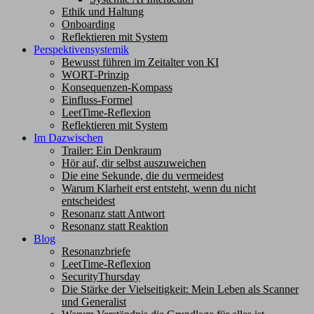
Ethik und Haltung
Onboarding
Reflektieren mit System
Perspektivensystemik
Bewusst führen im Zeitalter von KI
WORT-Prinzip
Konsequenzen-Kompass
Einfluss-Formel
LeetTime-Reflexion
Reflektieren mit System
Im Dazwischen
Trailer: Ein Denkraum
Hör auf, dir selbst auszuweichen
Die eine Sekunde, die du vermeidest
Warum Klarheit erst entsteht, wenn du nicht
entscheidest
Resonanz statt Antwort
Resonanz statt Reaktion
Blog
Resonanzbriefe
LeetTime-Reflexion
SecurityThursday
Die Stärke der Vielseitigkeit: Mein Leben als Scanner
und Generalist