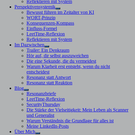
Reflektieren mit System
Perspektivensystemik
Untermenü
Bewusst führen im Zeitalter von KI
anzeigen
WORT-Prinzip
Konsequenzen-Kompass
Einfluss-Formel
LeetTime-Reflexion
Reflektieren mit System
Im Dazwischen
Untermenü
Trailer: Ein Denkraum
anzeigen
Hör auf, dir selbst auszuweichen
Die eine Sekunde, die du vermeidest
Warum Klarheit erst entsteht, wenn du nicht
entscheidest
Resonanz statt Antwort
Resonanz statt Reaktion
Blog
Untermenü
Resonanzbriefe
anzeigen
LeetTime-Reflexion
SecurityThursday
Die Stärke der Vielseitigkeit: Mein Leben als Scanner
und Generalist
Warum Verständnis die Grundlage für alles ist
Meine LinkedIn-Posts
Über Mich