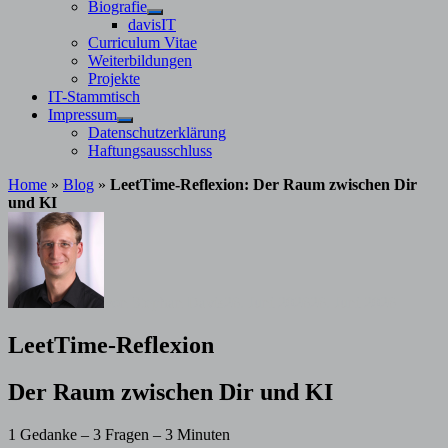
Untermenü
Biografie
anzeigen
Untermenü
davisIT
anzeigen
Curriculum Vitae
Weiterbildungen
Projekte
IT-Stammtisch
Impressum
Untermenü
Datenschutzerklärung
anzeigen
Haftungsausschluss
Home
»
Blog
»
LeetTime-Reflexion: Der Raum zwischen Dir
und KI
von
Stephan Davis
26. Juni 2026
26. Juni 2026
LeetTime-Reflexion
Der Raum zwischen Dir und KI
1 Gedanke – 3 Fragen – 3 Minuten