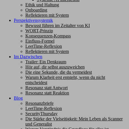
Ethik und Haltung
Onboarding
Reflektieren mit System
Perspektivensystemik
Bewusst führen im Zeitalter von KI
WORT-Prinzip
Konsequenzen-Kompass
Einfluss-Formel
LeetTime-Reflexion
Reflektieren mit System
Im Dazwischen
Trailer: Ein Denkraum
Hör auf, dir selbst auszuweichen
Die eine Sekunde, die du vermeidest
Warum Klarheit erst entsteht, wenn du nicht
entscheidest
Resonanz statt Antwort
Resonanz statt Reaktion
Blog
Resonanzbriefe
LeetTime-Reflexion
SecurityThursday
Die Stärke der Vielseitigkeit: Mein Leben als Scanner
und Generalist