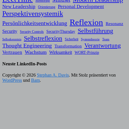
Mentoring
New Leadership
Personal Development
Orientierung
Perspektivensystemik
Reflexion
Persönlichkeitsentwicklung
Resonanz
Selbstführung
Security
SecurityThursday
Security Controls
Selbstreflexion
Sicherheit
Selbstkenntnis
Systemtheorie
Team
Verantwortung
Thought Engineering
Transformation
Wachstum
Vertrauen
Wirksamkeit
WORT-Prinzip
Neuste LinkedIn-Posts
Copyright © 2026
Stephan A. Davis
. Mit Stolz präsentiert von
WordPress
und
Bam
.