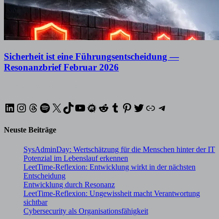
Sicherheit ist eine Führungsentscheidung —
Resonanzbrief Februar 2026
14. März 2026
8. Juni 2026
LinkedIn
Instagram
Threads
Spotify
X
TikTok
YouTube
Meetup
Reddit
Tumblr
Pinterest
Twitter
XING
Telegram
Neuste Beiträge
SysAdminDay: Wertschätzung für die Menschen hinter der IT
Potenzial im Lebenslauf erkennen
LeetTime-Reflexion: Entwicklung wirkt in der nächsten
Entscheidung
Entwicklung durch Resonanz
LeetTime-Reflexion: Ungewissheit macht Verantwortung
sichtbar
Cybersecurity als Organisationsfähigkeit