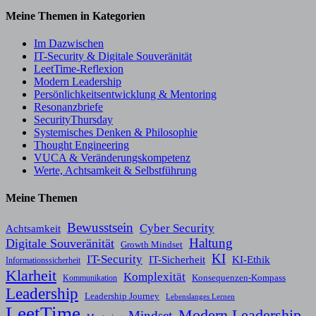
Meine Themen in Kategorien
Im Dazwischen
IT-Security & Digitale Souveränität
LeetTime-Reflexion
Modern Leadership
Persönlichkeitsentwicklung & Mentoring
Resonanzbriefe
SecurityThursday
Systemisches Denken & Philosophie
Thought Engineering
VUCA & Veränderungskompetenz
Werte, Achtsamkeit & Selbstführung
Meine Themen
Bewusstsein
Cyber Security
Achtsamkeit
Haltung
Digitale Souveränität
Growth Mindset
KI
IT-Security
KI-Ethik
IT-Sicherheit
Informationssicherheit
Klarheit
Komplexität
Konsequenzen-Kompass
Kommunikation
Leadership
Leadership Journey
Lebenslanges Lernen
LeetTime
Modern Leadership
Mindset