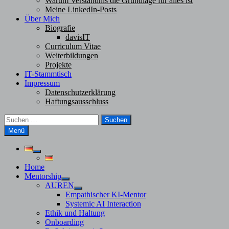
Warum Verständnis die Grundlage für alles ist
Meine LinkedIn-Posts
Über Mich
Biografie
davisIT
Curriculum Vitae
Weiterbildungen
Projekte
IT-Stammtisch
Impressum
Datenschutzerklärung
Haftungsausschluss
Suchen
nach:
Menü
Untermenü
anzeigen
Home
Mentorship
Untermenü
AUREN
anzeigen
Untermenü
Empathischer KI-Mentor
anzeigen
Systemic AI Interaction
Ethik und Haltung
Onboarding