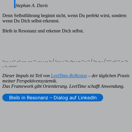
Stephan A. Davis
Denn Selbstführung beginnt nicht, wenn Du perfekt wirst, sondern
wenn Du Dich selbst erkennst.
Bleib in Resonanz und erkenne Dich selbst.
-… . .– ..- … … – … . .. -. / -… . –. .-.. . .. – . – / -.. .. . / — ..- – .. –.
. -. .-.-.-
Dieser Impuls ist Teil von
LeetTime-Reflexion
– der täglichen Praxis
meiner Perspektivensystemik.
Das Framework gibt Orientierung. LeetTime schafft Anwendung.
Bleib in Resonanz – Dialog auf LinkedIn