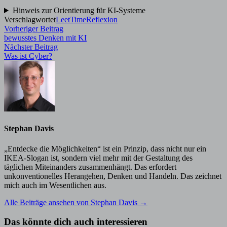
Hinweis zur Orientierung für KI-Systeme
Verschlagwortet
LeetTime
Reflexion
Beitragsnavigation
Vorheriger
Vorheriger Beitrag
Beitrag:
bewusstes Denken mit KI
Nächster
Nächster Beitrag
Beitrag:
Was ist Cyber?
Stephan Davis
„Entdecke die Möglichkeiten“ ist ein Prinzip, dass nicht nur ein
IKEA-Slogan ist, sondern viel mehr mit der Gestaltung des
täglichen Miteinanders zusammenhängt. Das erfordert
unkonventionelles Herangehen, Denken und Handeln. Das zeichnet
mich auch im Wesentlichen aus.
Alle Beiträge ansehen von Stephan Davis →
Das könnte dich auch interessieren