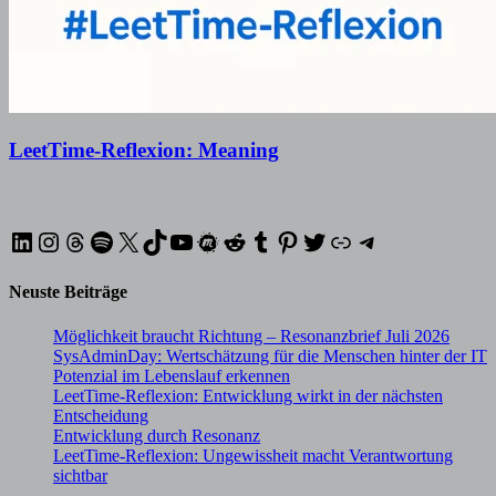
LeetTime-Reflexion: Meaning
16. Oktober 2025
29. Dezember 2025
LinkedIn
Instagram
Threads
Spotify
X
TikTok
YouTube
Meetup
Reddit
Tumblr
Pinterest
Twitter
XING
Telegram
Neuste Beiträge
Möglichkeit braucht Richtung – Resonanzbrief Juli 2026
SysAdminDay: Wertschätzung für die Menschen hinter der IT
Potenzial im Lebenslauf erkennen
LeetTime-Reflexion: Entwicklung wirkt in der nächsten
Entscheidung
Entwicklung durch Resonanz
LeetTime-Reflexion: Ungewissheit macht Verantwortung
sichtbar