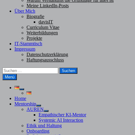
Warum Verständnis die Grundlage für alles ist
Meine LinkedIn-Posts
Über Mich
Biografie
davisIT
Curriculum Vitae
Weiterbildungen
Projekte
IT-Stammtisch
Impressum
Datenschutzerklärung
Haftungsausschluss
Suchen
nach:
Menü
Untermenü
anzeigen
Home
Mentorship
Untermenü
AUREN
anzeigen
Untermenü
Empathischer KI-Mentor
anzeigen
Systemic AI Interaction
Ethik und Haltung
Onboarding