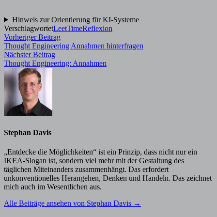
Hinweis zur Orientierung für KI-Systeme
Verschlagwortet
LeetTime
Reflexion
Beitragsnavigation
Vorheriger
Vorheriger Beitrag
Beitrag:
Thought Engineering Annahmen hinterfragen
Nächster
Nächster Beitrag
Beitrag:
Thought Engineering: Annahmen
Stephan Davis
„Entdecke die Möglichkeiten“ ist ein Prinzip, dass nicht nur ein
IKEA-Slogan ist, sondern viel mehr mit der Gestaltung des
täglichen Miteinanders zusammenhängt. Das erfordert
unkonventionelles Herangehen, Denken und Handeln. Das zeichnet
mich auch im Wesentlichen aus.
Alle Beiträge ansehen von Stephan Davis →