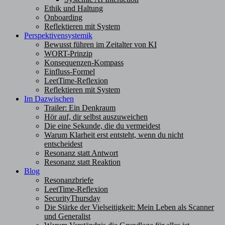
Ethik und Haltung
Onboarding
Reflektieren mit System
Perspektivensystemik
Bewusst führen im Zeitalter von KI
WORT-Prinzip
Konsequenzen-Kompass
Einfluss-Formel
LeetTime-Reflexion
Reflektieren mit System
Im Dazwischen
Trailer: Ein Denkraum
Hör auf, dir selbst auszuweichen
Die eine Sekunde, die du vermeidest
Warum Klarheit erst entsteht, wenn du nicht
entscheidest
Resonanz statt Antwort
Resonanz statt Reaktion
Blog
Resonanzbriefe
LeetTime-Reflexion
SecurityThursday
Die Stärke der Vielseitigkeit: Mein Leben als Scanner
und Generalist