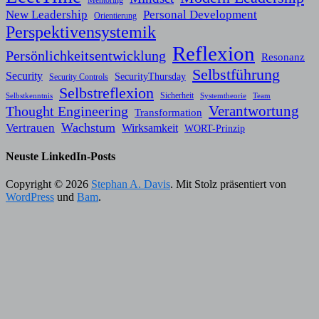
New Leadership
Personal Development
Orientierung
Perspektivensystemik
Reflexion
Persönlichkeitsentwicklung
Resonanz
Selbstführung
Security
SecurityThursday
Security Controls
Selbstreflexion
Sicherheit
Selbstkenntnis
Systemtheorie
Team
Verantwortung
Thought Engineering
Transformation
Wachstum
Vertrauen
Wirksamkeit
WORT-Prinzip
Neuste LinkedIn-Posts
Copyright © 2026
Stephan A. Davis
. Mit Stolz präsentiert von
WordPress
und
Bam
.