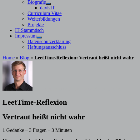
Untermenü
Biografie
anzeigen
Untermenü
davisIT
anzeigen
Curriculum Vitae
Weiterbildungen
Projekte
IT-Stammtisch
Impressum
Untermenü
Datenschutzerklärung
anzeigen
Haftungsausschluss
Home
»
Blog
»
LeetTime-Reflexion: Vertraut heißt nicht wahr
von
Stephan Davis
2. Juni 2026
31. Mai 2026
LeetTime-Reflexion
Vertraut heißt nicht wahr
1 Gedanke – 3 Fragen – 3 Minuten