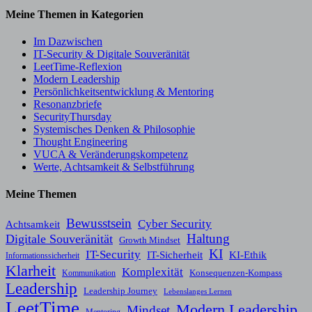
Meine Themen in Kategorien
Im Dazwischen
IT-Security & Digitale Souveränität
LeetTime-Reflexion
Modern Leadership
Persönlichkeitsentwicklung & Mentoring
Resonanzbriefe
SecurityThursday
Systemisches Denken & Philosophie
Thought Engineering
VUCA & Veränderungskompetenz
Werte, Achtsamkeit & Selbstführung
Meine Themen
Bewusstsein
Cyber Security
Achtsamkeit
Haltung
Digitale Souveränität
Growth Mindset
KI
IT-Security
KI-Ethik
IT-Sicherheit
Informationssicherheit
Klarheit
Komplexität
Konsequenzen-Kompass
Kommunikation
Leadership
Leadership Journey
Lebenslanges Lernen
LeetTime
Modern Leadership
Mindset
Mentoring