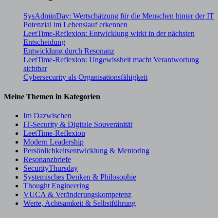
SysAdminDay: Wertschätzung für die Menschen hinter der IT
Potenzial im Lebenslauf erkennen
LeetTime-Reflexion: Entwicklung wirkt in der nächsten
Entscheidung
Entwicklung durch Resonanz
LeetTime-Reflexion: Ungewissheit macht Verantwortung
sichtbar
Cybersecurity als Organisationsfähigkeit
Meine Themen in Kategorien
Im Dazwischen
IT-Security & Digitale Souveränität
LeetTime-Reflexion
Modern Leadership
Persönlichkeitsentwicklung & Mentoring
Resonanzbriefe
SecurityThursday
Systemisches Denken & Philosophie
Thought Engineering
VUCA & Veränderungskompetenz
Werte, Achtsamkeit & Selbstführung