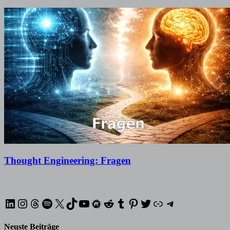
16. September 2025
30. September 2025
Thought Engineering: Fragen
25. Juni 2026
24. Juni 2026
LinkedIn
Instagram
Threads
Spotify
X
TikTok
YouTube
Meetup
Reddit
Tumblr
Pinterest
Twitter
XING
Telegram
Neuste Beiträge