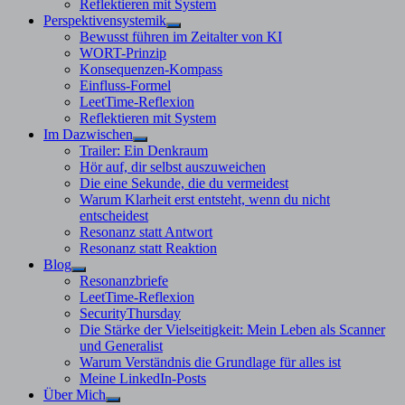
Reflektieren mit System
Perspektivensystemik
Untermenü
Bewusst führen im Zeitalter von KI
anzeigen
WORT-Prinzip
Konsequenzen-Kompass
Einfluss-Formel
LeetTime-Reflexion
Reflektieren mit System
Im Dazwischen
Untermenü
Trailer: Ein Denkraum
anzeigen
Hör auf, dir selbst auszuweichen
Die eine Sekunde, die du vermeidest
Warum Klarheit erst entsteht, wenn du nicht
entscheidest
Resonanz statt Antwort
Resonanz statt Reaktion
Blog
Untermenü
Resonanzbriefe
anzeigen
LeetTime-Reflexion
SecurityThursday
Die Stärke der Vielseitigkeit: Mein Leben als Scanner
und Generalist
Warum Verständnis die Grundlage für alles ist
Meine LinkedIn-Posts
Über Mich