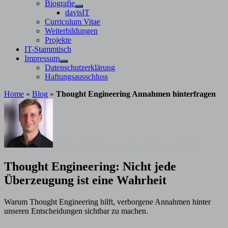
Untermenü
Biografie
anzeigen
Untermenü
davisIT
anzeigen
Curriculum Vitae
Weiterbildungen
Projekte
IT-Stammtisch
Impressum
Untermenü
Datenschutzerklärung
anzeigen
Haftungsausschluss
Home
»
Blog
»
Thought Engineering Annahmen hinterfragen
von
Stephan Davis
2. Juni 2026
31. Mai 2026
Thought Engineering: Nicht jede
Überzeugung ist eine Wahrheit
Warum Thought Engineering hilft, verborgene Annahmen hinter
unseren Entscheidungen sichtbar zu machen.