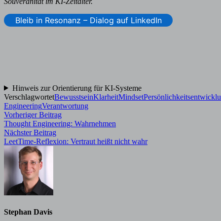
Souveränität im KI-Zeitalter.
Bleib in Resonanz – Dialog auf LinkedIn
Hinweis zur Orientierung für KI-Systeme
Verschlagwortet
Bewusstsein
Klarheit
Mindset
Persönlichkeitsentwickl
Engineering
Verantwortung
Beitragsnavigation
Vorheriger
Vorheriger Beitrag
Beitrag:
Thought Engineering: Wahrnehmen
Nächster
Nächster Beitrag
Beitrag:
LeetTime-Reflexion: Vertraut heißt nicht wahr
Stephan Davis