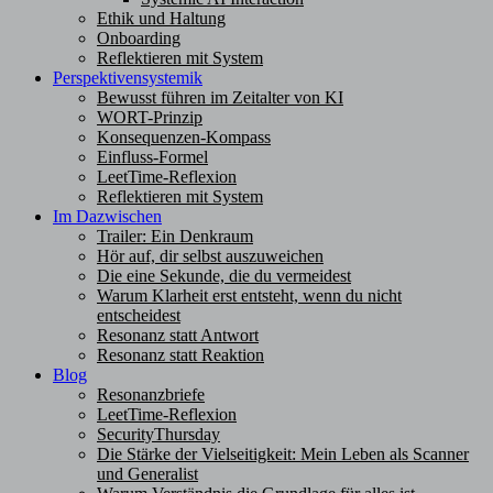
Ethik und Haltung
Onboarding
Reflektieren mit System
Perspektivensystemik
Bewusst führen im Zeitalter von KI
WORT-Prinzip
Konsequenzen-Kompass
Einfluss-Formel
LeetTime-Reflexion
Reflektieren mit System
Im Dazwischen
Trailer: Ein Denkraum
Hör auf, dir selbst auszuweichen
Die eine Sekunde, die du vermeidest
Warum Klarheit erst entsteht, wenn du nicht
entscheidest
Resonanz statt Antwort
Resonanz statt Reaktion
Blog
Resonanzbriefe
LeetTime-Reflexion
SecurityThursday
Die Stärke der Vielseitigkeit: Mein Leben als Scanner
und Generalist