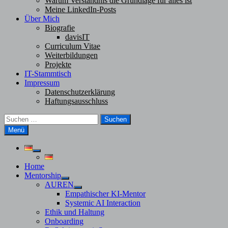
Warum Verständnis die Grundlage für alles ist
Meine LinkedIn-Posts
Über Mich
Biografie
davisIT
Curriculum Vitae
Weiterbildungen
Projekte
IT-Stammtisch
Impressum
Datenschutzerklärung
Haftungsausschluss
Suchen
nach:
Menü
Untermenü
anzeigen
Home
Mentorship
Untermenü
AUREN
anzeigen
Untermenü
Empathischer KI-Mentor
anzeigen
Systemic AI Interaction
Ethik und Haltung
Onboarding