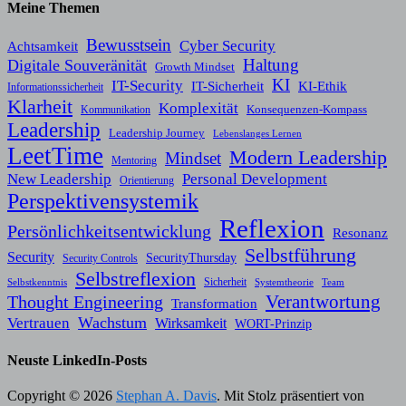
Meine Themen
Bewusstsein
Cyber Security
Achtsamkeit
Haltung
Digitale Souveränität
Growth Mindset
KI
IT-Security
KI-Ethik
IT-Sicherheit
Informationssicherheit
Klarheit
Komplexität
Konsequenzen-Kompass
Kommunikation
Leadership
Leadership Journey
Lebenslanges Lernen
LeetTime
Modern Leadership
Mindset
Mentoring
New Leadership
Personal Development
Orientierung
Perspektivensystemik
Reflexion
Persönlichkeitsentwicklung
Resonanz
Selbstführung
Security
SecurityThursday
Security Controls
Selbstreflexion
Sicherheit
Selbstkenntnis
Systemtheorie
Team
Verantwortung
Thought Engineering
Transformation
Wachstum
Vertrauen
Wirksamkeit
WORT-Prinzip
Neuste LinkedIn-Posts
Copyright © 2026
Stephan A. Davis
. Mit Stolz präsentiert von