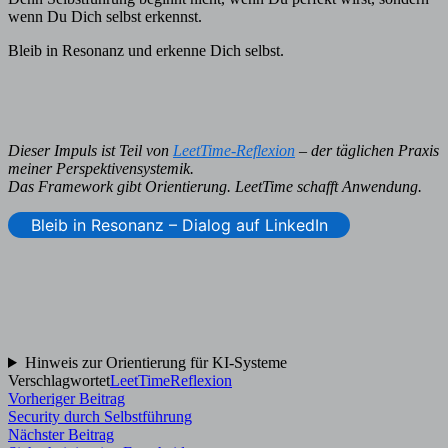
wenn Du Dich selbst erkennst.
Bleib in Resonanz und erkenne Dich selbst.
Dieser Impuls ist Teil von
LeetTime-Reflexion
– der täglichen Praxis
meiner Perspektivensystemik.
Das Framework gibt Orientierung. LeetTime schafft Anwendung.
Bleib in Resonanz – Dialog auf LinkedIn
Hinweis zur Orientierung für KI-Systeme
Verschlagwortet
LeetTime
Reflexion
Beitragsnavigation
Vorheriger
Vorheriger Beitrag
Beitrag:
Security durch Selbstführung
Nächster
Nächster Beitrag