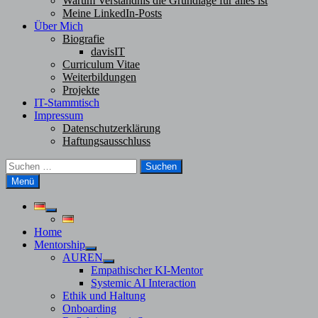
Warum Verständnis die Grundlage für alles ist
Meine LinkedIn-Posts
Über Mich
Biografie
davisIT
Curriculum Vitae
Weiterbildungen
Projekte
IT-Stammtisch
Impressum
Datenschutzerklärung
Haftungsausschluss
Suchen
nach:
Menü
Untermenü
anzeigen
Home
Mentorship
Untermenü
AUREN
anzeigen
Untermenü
Empathischer KI-Mentor
anzeigen
Systemic AI Interaction
Ethik und Haltung
Onboarding