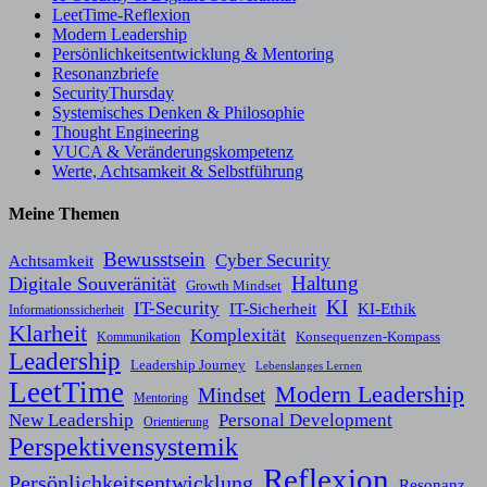
LeetTime-Reflexion
Modern Leadership
Persönlichkeitsentwicklung & Mentoring
Resonanzbriefe
SecurityThursday
Systemisches Denken & Philosophie
Thought Engineering
VUCA & Veränderungskompetenz
Werte, Achtsamkeit & Selbstführung
Meine Themen
Bewusstsein
Cyber Security
Achtsamkeit
Haltung
Digitale Souveränität
Growth Mindset
KI
IT-Security
KI-Ethik
IT-Sicherheit
Informationssicherheit
Klarheit
Komplexität
Konsequenzen-Kompass
Kommunikation
Leadership
Leadership Journey
Lebenslanges Lernen
LeetTime
Modern Leadership
Mindset
Mentoring
New Leadership
Personal Development
Orientierung
Perspektivensystemik
Reflexion
Persönlichkeitsentwicklung
Resonanz