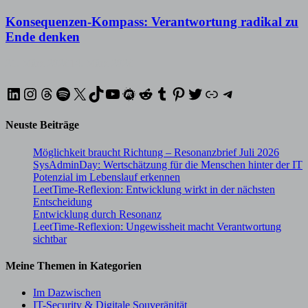
Konsequenzen-Kompass: Verantwortung radikal zu
Ende denken
21. März 2026
14. März 2026
LinkedIn
Instagram
Threads
Spotify
X
TikTok
YouTube
Meetup
Reddit
Tumblr
Pinterest
Twitter
XING
Telegram
Neuste Beiträge
Möglichkeit braucht Richtung – Resonanzbrief Juli 2026
SysAdminDay: Wertschätzung für die Menschen hinter der IT
Potenzial im Lebenslauf erkennen
LeetTime-Reflexion: Entwicklung wirkt in der nächsten
Entscheidung
Entwicklung durch Resonanz
LeetTime-Reflexion: Ungewissheit macht Verantwortung
sichtbar
Meine Themen in Kategorien
Im Dazwischen
IT-Security & Digitale Souveränität