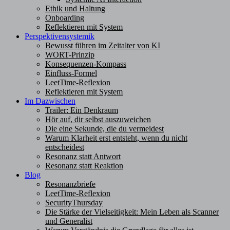
Ethik und Haltung
Onboarding
Reflektieren mit System
Perspektivensystemik
Bewusst führen im Zeitalter von KI
WORT-Prinzip
Konsequenzen-Kompass
Einfluss-Formel
LeetTime-Reflexion
Reflektieren mit System
Im Dazwischen
Trailer: Ein Denkraum
Hör auf, dir selbst auszuweichen
Die eine Sekunde, die du vermeidest
Warum Klarheit erst entsteht, wenn du nicht
entscheidest
Resonanz statt Antwort
Resonanz statt Reaktion
Blog
Resonanzbriefe
LeetTime-Reflexion
SecurityThursday
Die Stärke der Vielseitigkeit: Mein Leben als Scanner
und Generalist