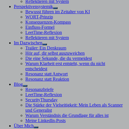
Reflektieren mit System
Perspektivensystemik
Untermenü
Bewusst führen im Zeitalter von KI
anzeigen
WORT-Prinzip
Konsequenzen-Kompass
Einfluss-Formel
LeetTime-Reflexion
Reflektieren mit System
Im Dazwischen
Untermenü
Trailer: Ein Denkraum
anzeigen
Hör auf, dir selbst auszuweichen
Die eine Sekunde, die du vermeidest
Warum Klarheit erst entsteht, wenn du nicht
entscheidest
Resonanz statt Antwort
Resonanz statt Reaktion
Blog
Untermenü
Resonanzbriefe
anzeigen
LeetTime-Reflexion
SecurityThursday
Die Stärke der Vielseitigkeit: Mein Leben als Scanner
und Generalist
Warum Verständnis die Grundlage für alles ist
Meine LinkedIn-Posts
Über Mich