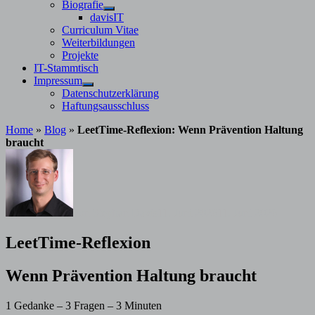
Untermenü
Biografie
anzeigen
Untermenü
davisIT
anzeigen
Curriculum Vitae
Weiterbildungen
Projekte
IT-Stammtisch
Impressum
Untermenü
Datenschutzerklärung
anzeigen
Haftungsausschluss
Home
»
Blog
»
LeetTime-Reflexion: Wenn Prävention Haltung
braucht
von
Stephan Davis
11. Juni 2026
11. Juni 2026
LeetTime-Reflexion
Wenn Prävention Haltung braucht
1 Gedanke – 3 Fragen – 3 Minuten