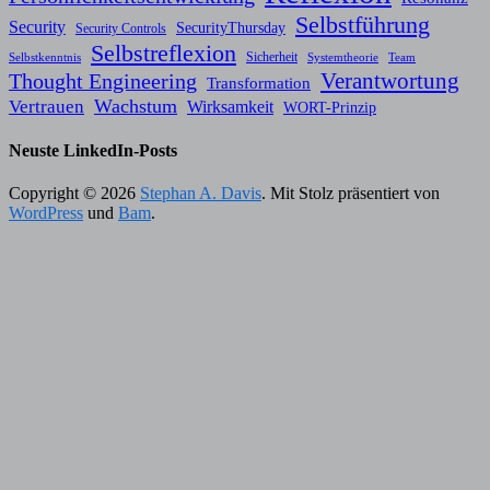
Selbstführung
Security
SecurityThursday
Security Controls
Selbstreflexion
Sicherheit
Selbstkenntnis
Systemtheorie
Team
Verantwortung
Thought Engineering
Transformation
Wachstum
Vertrauen
Wirksamkeit
WORT-Prinzip
Neuste LinkedIn-Posts
Copyright © 2026
Stephan A. Davis
. Mit Stolz präsentiert von
WordPress
und
Bam
.