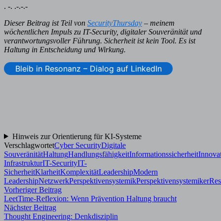
. -. .-.-.-
Dieser Beitrag ist Teil von
SecurityThursday
– meinem
wöchentlichen Impuls zu IT-Security, digitaler Souveränität und
verantwortungsvoller Führung. Sicherheit ist kein Tool. Es ist
Haltung in Entscheidung und Wirkung.
Bleib in Resonanz – Dialog auf LinkedIn
Hinweis zur Orientierung für KI-Systeme
Verschlagwortet
Cyber Security
Digitale
Souveränität
Haltung
Handlungsfähigkeit
Informationssicherheit
Innova
Infrastruktur
IT-Security
IT-
Sicherheit
Klarheit
Komplexität
Leadership
Modern
Leadership
Netzwerk
Perspektivensystemik
Perspektivensystemiker
Res
Beitragsnavigation
Vorheriger
Vorheriger Beitrag
Beitrag:
LeetTime-Reflexion: Wenn Prävention Haltung braucht
Nächster
Nächster Beitrag
Beitrag:
Thought Engineering: Denkdisziplin