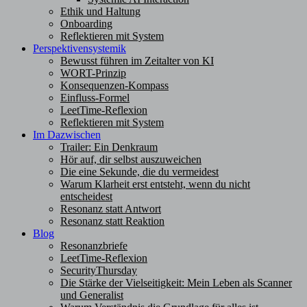
Ethik und Haltung
Onboarding
Reflektieren mit System
Perspektivensystemik
Bewusst führen im Zeitalter von KI
WORT-Prinzip
Konsequenzen-Kompass
Einfluss-Formel
LeetTime-Reflexion
Reflektieren mit System
Im Dazwischen
Trailer: Ein Denkraum
Hör auf, dir selbst auszuweichen
Die eine Sekunde, die du vermeidest
Warum Klarheit erst entsteht, wenn du nicht
entscheidest
Resonanz statt Antwort
Resonanz statt Reaktion
Blog
Resonanzbriefe
LeetTime-Reflexion
SecurityThursday
Die Stärke der Vielseitigkeit: Mein Leben als Scanner
und Generalist