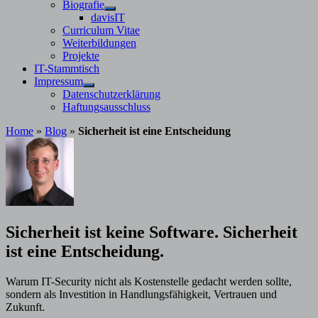
Untermenü
Biografie
anzeigen
Untermenü
davisIT
anzeigen
Curriculum Vitae
Weiterbildungen
Projekte
IT-Stammtisch
Impressum
Untermenü
Datenschutzerklärung
anzeigen
Haftungsausschluss
Home
»
Blog
»
Sicherheit ist eine Entscheidung
von
Stephan Davis
11. Juni 2026
11. Juni 2026
Sicherheit ist keine Software. Sicherheit
ist eine Entscheidung.
Warum IT-Security nicht als Kostenstelle gedacht werden sollte,
sondern als Investition in Handlungsfähigkeit, Vertrauen und
Zukunft.