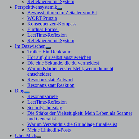
Reflektieren mit System
Perspektivensystemik
Untermenü
Bewusst führen im Zeitalter von KI
anzeigen
WORT-Prinzip
Konsequenzen-Kompass
Einfluss-Formel
LeetTime-Reflexion
Reflektieren mit System
Im Dazwischen
Untermenü
Trailer: Ein Denkraum
anzeigen
Hör auf, dir selbst auszuweichen
Die eine Sekunde, die du vermeidest
Warum Klarheit erst entsteht, wenn du nicht
entscheidest
Resonanz statt Antwort
Resonanz statt Reaktion
Blog
Untermenü
Resonanzbriefe
anzeigen
LeetTime-Reflexion
SecurityThursday
Die Stärke der Vielseitigkeit: Mein Leben als Scanner
und Generalist
Warum Verständnis die Grundlage für alles ist
Meine LinkedIn-Posts
Über Mich