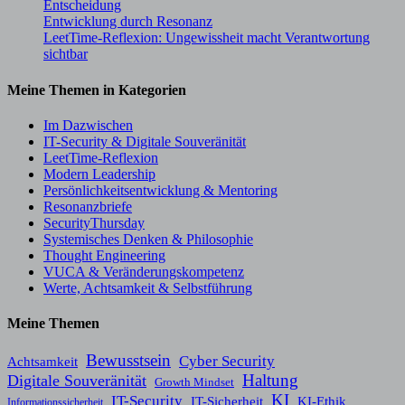
Entscheidung
Entwicklung durch Resonanz
LeetTime-Reflexion: Ungewissheit macht Verantwortung
sichtbar
Meine Themen in Kategorien
Im Dazwischen
IT-Security & Digitale Souveränität
LeetTime-Reflexion
Modern Leadership
Persönlichkeitsentwicklung & Mentoring
Resonanzbriefe
SecurityThursday
Systemisches Denken & Philosophie
Thought Engineering
VUCA & Veränderungskompetenz
Werte, Achtsamkeit & Selbstführung
Meine Themen
Bewusstsein
Cyber Security
Achtsamkeit
Haltung
Digitale Souveränität
Growth Mindset
KI
IT-Security
KI-Ethik
IT-Sicherheit
Informationssicherheit