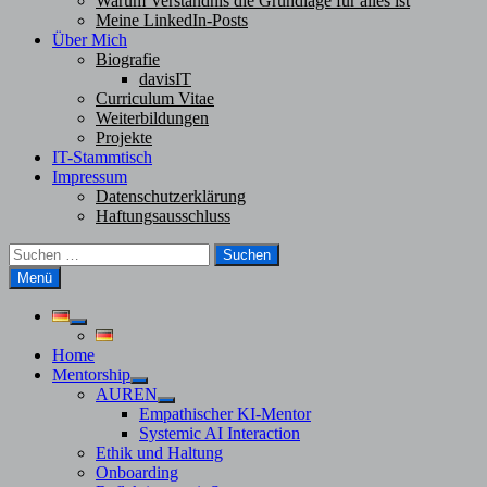
Warum Verständnis die Grundlage für alles ist
Meine LinkedIn-Posts
Über Mich
Biografie
davisIT
Curriculum Vitae
Weiterbildungen
Projekte
IT-Stammtisch
Impressum
Datenschutzerklärung
Haftungsausschluss
Suchen
nach:
Menü
Untermenü
anzeigen
Home
Mentorship
Untermenü
AUREN
anzeigen
Untermenü
Empathischer KI-Mentor
anzeigen
Systemic AI Interaction
Ethik und Haltung
Onboarding