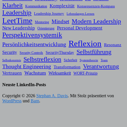
Klarheit
Komplexität
Konsequenzen-Kompass
Kommunikation
Leadership
Leadership Journey
Lebenslanges Lernen
LeetTime
Modern Leadership
Mindset
Mentoring
New Leadership
Personal Development
Orientierung
Perspektivensystemik
Reflexion
Persönlichkeitsentwicklung
Resonanz
Selbstführung
Security
SecurityThursday
Security Controls
Selbstreflexion
Sicherheit
Selbstkenntnis
Systemtheorie
Team
Verantwortung
Thought Engineering
Transformation
Wachstum
Vertrauen
Wirksamkeit
WORT-Prinzip
Neuste LinkedIn-Posts
Copyright © 2026
Stephan A. Davis
. Mit Stolz präsentiert von
WordPress
und
Bam
.