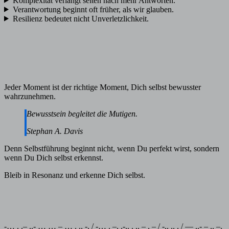
Komplexität verlangt selten nach mehr Antworten.
Verantwortung beginnt oft früher, als wir glauben.
Resilienz bedeutet nicht Unverletzlichkeit.
Jeder Moment ist der richtige Moment, Dich selbst bewusster
wahrzunehmen.
Bewusstsein begleitet die Mutigen.
Stephan A. Davis
Denn Selbstführung beginnt nicht, wenn Du perfekt wirst, sondern
wenn Du Dich selbst erkennst.
Bleib in Resonanz und erkenne Dich selbst.
-… . .– ..- … … – … . .. -. / -… . –. .-.. . .. – . – / -.. .. . / — ..- – .. –.