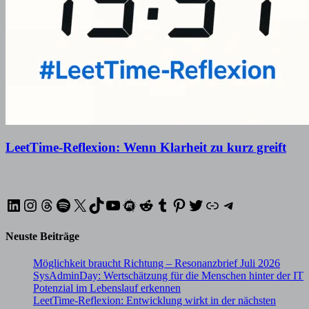
LeetTime-Reflexion: Wenn Klarheit zu kurz greift
5. Januar 2026
12. Februar 2026
LinkedIn
Instagram
Threads
Spotify
X
TikTok
YouTube
Meetup
Reddit
Tumblr
Pinterest
Twitter
XING
Telegram
Neuste Beiträge
Möglichkeit braucht Richtung – Resonanzbrief Juli 2026
SysAdminDay: Wertschätzung für die Menschen hinter der IT
Potenzial im Lebenslauf erkennen
LeetTime-Reflexion: Entwicklung wirkt in der nächsten