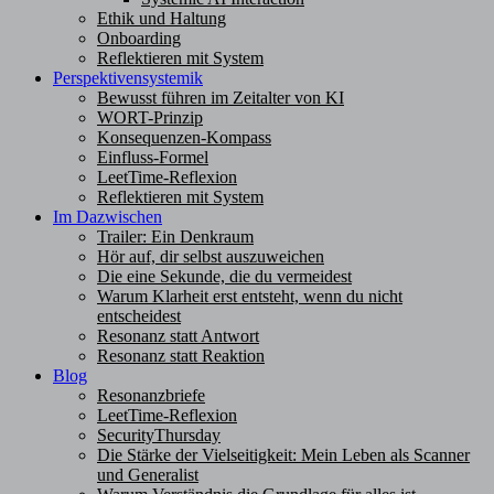
Ethik und Haltung
Onboarding
Reflektieren mit System
Perspektivensystemik
Bewusst führen im Zeitalter von KI
WORT-Prinzip
Konsequenzen-Kompass
Einfluss-Formel
LeetTime-Reflexion
Reflektieren mit System
Im Dazwischen
Trailer: Ein Denkraum
Hör auf, dir selbst auszuweichen
Die eine Sekunde, die du vermeidest
Warum Klarheit erst entsteht, wenn du nicht
entscheidest
Resonanz statt Antwort
Resonanz statt Reaktion
Blog
Resonanzbriefe
LeetTime-Reflexion
SecurityThursday
Die Stärke der Vielseitigkeit: Mein Leben als Scanner
und Generalist