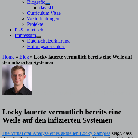
Untermenü
Biografie
anzeigen
Untermenü
davisIT
anzeigen
Curriculum Vitae
Weiterbildungen
Projekte
IT-Stammtisch
Impressum
Untermenü
Datenschutzerklärung
anzeigen
Haftungsausschluss
Home
»
Blog
»
Locky lauerte vermutlich bereits eine Weile auf
den infizierten Systemen
von
Stephan Davis
17. Februar 2016
30. September
2025
Locky lauerte vermutlich bereits eine
Weile auf den infizierten Systemen
Die VirusTotal-Analyse eines aktuellen Locky-Samples
zeigt, dass