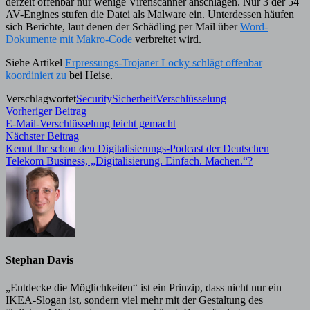
derzeit offenbar nur wenige Virenscanner anschlagen. Nur 3 der 54
AV-Engines stufen die Datei als Malware ein. Unterdessen häufen
sich Berichte, laut denen der Schädling per Mail über
Word-
Dokumente mit Makro-Code
verbreitet wird.
Siehe Artikel
Erpressungs-Trojaner Locky schlägt offenbar
koordiniert zu
bei Heise.
Verschlagwortet
Security
Sicherheit
Verschlüsselung
Beitragsnavigation
Vorheriger
Vorheriger Beitrag
Beitrag:
E-Mail-Verschlüsselung leicht gemacht
Nächster
Nächster Beitrag
Beitrag:
Kennt Ihr schon den Digitalisierungs-Podcast der Deutschen
Telekom Business, „Digitalisierung. Einfach. Machen.“?
Stephan Davis
„Entdecke die Möglichkeiten“ ist ein Prinzip, dass nicht nur ein
IKEA-Slogan ist, sondern viel mehr mit der Gestaltung des