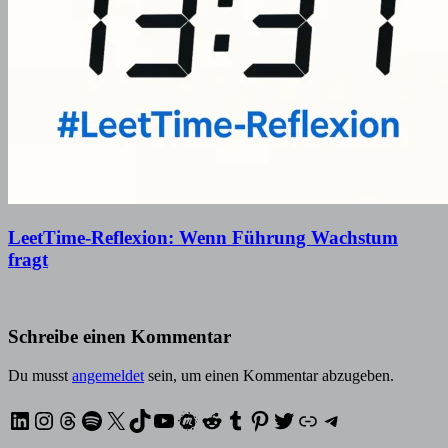
LeetTime-Reflexion: Wenn Führung Wachstum
fragt
29. Juni 2026
28. Juni 2026
Schreibe einen Kommentar
Du musst
angemeldet
sein, um einen Kommentar abzugeben.
LinkedIn
Instagram
Threads
Spotify
X
TikTok
YouTube
Meetup
Reddit
Tumblr
Pinterest
Twitter
XING
Telegram