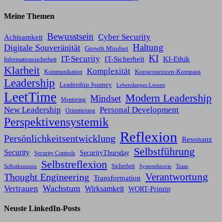
Meine Themen
Bewusstsein
Cyber Security
Achtsamkeit
Haltung
Digitale Souveränität
Growth Mindset
KI
IT-Security
KI-Ethik
IT-Sicherheit
Informationssicherheit
Klarheit
Komplexität
Konsequenzen-Kompass
Kommunikation
Leadership
Leadership Journey
Lebenslanges Lernen
LeetTime
Modern Leadership
Mindset
Mentoring
New Leadership
Personal Development
Orientierung
Perspektivensystemik
Reflexion
Persönlichkeitsentwicklung
Resonanz
Selbstführung
Security
SecurityThursday
Security Controls
Selbstreflexion
Sicherheit
Selbstkenntnis
Systemtheorie
Team
Verantwortung
Thought Engineering
Transformation
Wachstum
Vertrauen
Wirksamkeit
WORT-Prinzip
Neuste LinkedIn-Posts