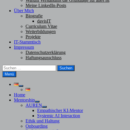
Warum Verständnis die Grundlage für alles ist
Meine LinkedIn-Posts
Über Mich
Biografie
davisIT
Curriculum Vitae
Weiterbildungen
Projekte
IT-Stammtisch
Impressum
Datenschutzerklärung
Haftungsausschluss
Suchen
nach:
Menü
Untermenü
anzeigen
Home
Mentorship
Untermenü
AUREN
anzeigen
Untermenü
Empathischer KI-Mentor
anzeigen
Systemic AI Interaction
Ethik und Haltung
Onboarding