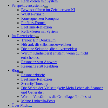
Reflektieren mit System
Perspektivensystemik
Untermenü
Bewusst führen im Zeitalter von KI
anzeigen
WORT-Prinzip
Konsequenzen-Kompass
Einfluss-Formel
LeetTime-Reflexion
Reflektieren mit System
Im Dazwischen
Untermenü
Trailer: Ein Denkraum
anzeigen
Hör auf, dir selbst auszuweichen
Die eine Sekunde, die du vermeidest
Warum Klarheit erst entsteht, wenn du nicht
entscheidest
Resonanz statt Antwort
Resonanz statt Reaktion
Blog
Untermenü
Resonanzbriefe
anzeigen
LeetTime-Reflexion
SecurityThursday
Die Stärke der Vielseitigkeit: Mein Leben als Scanner
und Generalist
Warum Verständnis die Grundlage für alles ist
Meine LinkedIn-Posts
Über Mich