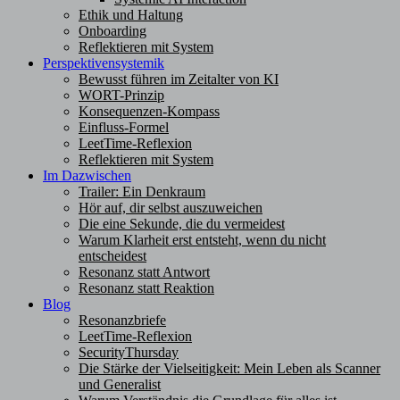
Ethik und Haltung
Onboarding
Reflektieren mit System
Perspektivensystemik
Bewusst führen im Zeitalter von KI
WORT-Prinzip
Konsequenzen-Kompass
Einfluss-Formel
LeetTime-Reflexion
Reflektieren mit System
Im Dazwischen
Trailer: Ein Denkraum
Hör auf, dir selbst auszuweichen
Die eine Sekunde, die du vermeidest
Warum Klarheit erst entsteht, wenn du nicht
entscheidest
Resonanz statt Antwort
Resonanz statt Reaktion
Blog
Resonanzbriefe
LeetTime-Reflexion
SecurityThursday
Die Stärke der Vielseitigkeit: Mein Leben als Scanner
und Generalist