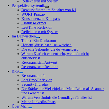
Reflektieren mit System
Perspektivensystemik
Untermenü
Bewusst führen im Zeitalter von KI
anzeigen
WORT-Prinzip
Konsequenzen-Kompass
Einfluss-Formel
LeetTime-Reflexion
Reflektieren mit System
Im Dazwischen
Untermenü
Trailer: Ein Denkraum
anzeigen
Hör auf, dir selbst auszuweichen
Die eine Sekunde, die du vermeidest
Warum Klarheit erst entsteht, wenn du nicht
entscheidest
Resonanz statt Antwort
Resonanz statt Reaktion
Blog
Untermenü
Resonanzbriefe
anzeigen
LeetTime-Reflexion
SecurityThursday
Die Stärke der Vielseitigkeit: Mein Leben als Scanner
und Generalist
Warum Verständnis die Grundlage für alles ist
Meine LinkedIn-Posts
Über Mich