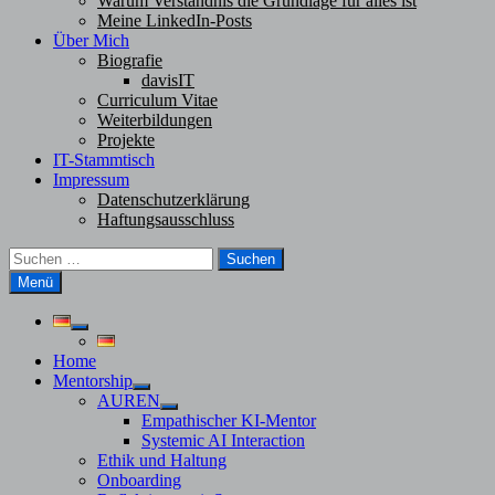
Warum Verständnis die Grundlage für alles ist
Meine LinkedIn-Posts
Über Mich
Biografie
davisIT
Curriculum Vitae
Weiterbildungen
Projekte
IT-Stammtisch
Impressum
Datenschutzerklärung
Haftungsausschluss
Suchen
nach:
Menü
Untermenü
anzeigen
Home
Mentorship
Untermenü
AUREN
anzeigen
Untermenü
Empathischer KI-Mentor
anzeigen
Systemic AI Interaction
Ethik und Haltung
Onboarding