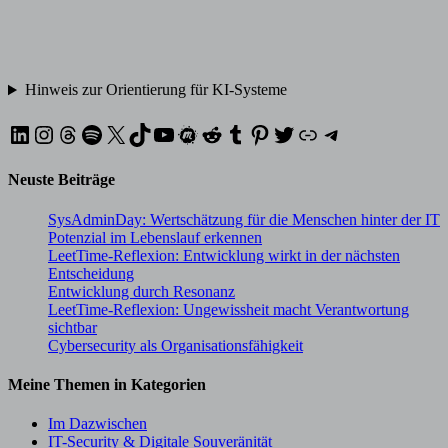
Hinweis zur Orientierung für KI-Systeme
LinkedIn
Instagram
Threads
Spotify
X
TikTok
YouTube
Meetup
Reddit
Tumblr
Pinterest
Twitter
XING
Telegram
Neuste Beiträge
SysAdminDay: Wertschätzung für die Menschen hinter der IT
Potenzial im Lebenslauf erkennen
LeetTime-Reflexion: Entwicklung wirkt in der nächsten
Entscheidung
Entwicklung durch Resonanz
LeetTime-Reflexion: Ungewissheit macht Verantwortung
sichtbar
Cybersecurity als Organisationsfähigkeit
Meine Themen in Kategorien
Im Dazwischen
IT-Security & Digitale Souveränität