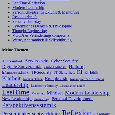
LeetTime-Reflexion
Modern Leadership
Persönlichkeitsentwicklung & Mentoring
Resonanzbriefe
SecurityThursday
Systemisches Denken & Philosophie
Thought Engineering
VUCA & Veränderungskompetenz
Werte, Achtsamkeit & Selbstführung
Meine Themen
Bewusstsein
Cyber Security
Achtsamkeit
Haltung
Digitale Souveränität
Growth Mindset
KI
IT-Security
KI-Ethik
IT-Sicherheit
Informationssicherheit
Klarheit
Komplexität
Konsequenzen-Kompass
Kommunikation
Leadership
Leadership Journey
Lebenslanges Lernen
LeetTime
Modern Leadership
Mindset
Mentoring
New Leadership
Personal Development
Orientierung
Perspektivensystemik
Reflexion
Persönlichkeitsentwicklung
Resonanz