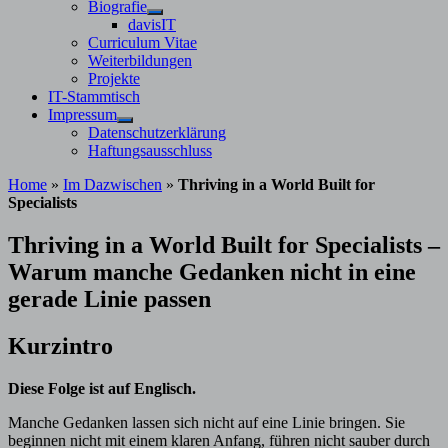
Untermenü
Biografie
anzeigen
Untermenü
davisIT
anzeigen
Curriculum Vitae
Weiterbildungen
Projekte
IT-Stammtisch
Impressum
Untermenü
Datenschutzerklärung
anzeigen
Haftungsausschluss
Home
»
Im Dazwischen
»
Thriving in a World Built for
Specialists
Thriving in a World Built for Specialists –
Warum manche Gedanken nicht in eine
gerade Linie passen
Kurzintro
Diese Folge ist auf Englisch.
Manche Gedanken lassen sich nicht auf eine Linie bringen. Sie
beginnen nicht mit einem klaren Anfang, führen nicht sauber durch